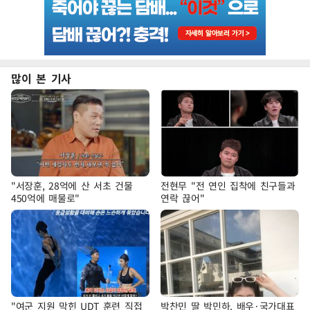
많이 본 기사
"서장훈, 28억에 산 서초 건물
전현무 "전 연인 집착에 친구들과
450억에 매물로"
연락 끊어"
"여군 지원 막힌 UDT 훈련 직접
박찬민 딸 박민하, 배우·국가대표