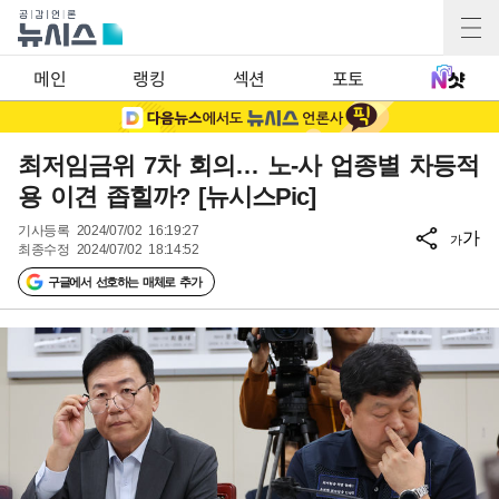
메인
랭킹
섹션
포토
최저임금위 7차 회의… 노-사 업종별 차등적
용 이견 좁힐까? [뉴시스Pic]
기사등록
2024/07/02 16:19:27
가
가
최종수정
2024/07/02 18:14:52
구글에서 선호하는 매체로 추가