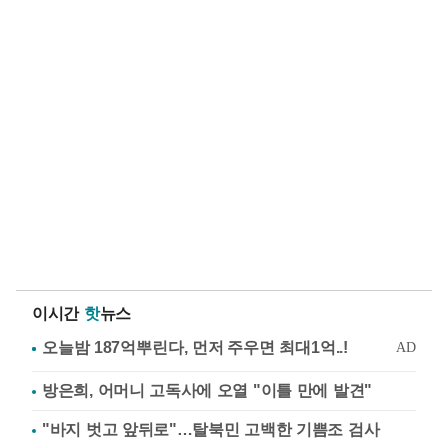
이시간
핫
뉴스
방은희, 어머니 고독사에 오열 "이틀 만에 발견"
"바지 벗고 앞뒤로"…탈북민 고백한 기쁨조 검사