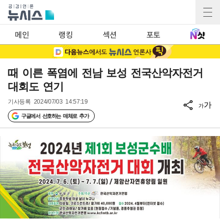
메인
랭킹
섹션
포토
때 이른 폭염에 전남 보성 전국산악자전거
대회도 연기
기사등록
2024/07/03 14:57:19
가
가
구글에서 선호하는 매체로 추가