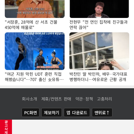
"서장훈, 28억에 산 서초 건물
전현무 "전 연인 집착에 친구들과
450억에 매물로"
연락 끊어"
"여군 지원 막힌 UDT 훈련 직접
박찬민 딸 박민하, 배우·국가대표
해봤습니다"…707 출신 女유튜버
병행하더니…여유로운 근황 공개
'완벽 소화'
회사소개
제휴/컨텐츠 판매
약관·정책
고충처리
PC화면
제보하기
앱 다운로드
맨위로↑
광
COPYRIGHTⓒ
NEWSIS
ALL RIGHTS RESERVED.
고
삭
제