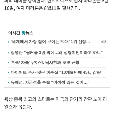
회의 대미를 장식한다. 현지시각으로 남자 마라톤은 8월
10일, 여자 마라톤은 8월11일 펼쳐진다.
이시간
핫
뉴스
장영란 "쌍커풀 3번 밖에…왜 성형미인이라고 하냐"
'마약 자숙' 유아인, 남사친과 뽀뽀 근황
다이어트 주사 맞은 이순실 "10개월만에 45㎏ 감량"
유혜정, 자궁적출 수술 "여성성 잃는 것이…"
육상 종목 최고의 스타로는 미국의 단거리 간판 노아 라
일스가 꼽힌다.