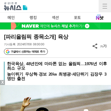
메인
랭킹
섹션
포토
[파리올림픽 종목소개] 육상
기사등록
2024/07/08 08:00:00
가
가
구글에서 선호하는 매체로 추가
한국육상, 48년만에 마라톤 없는 올림픽…1976년 이후
최소 규모
높이뛰기 우상혁·경보 20㎞ 최병광·세단뛰기 김장우 3
명만 출전
X