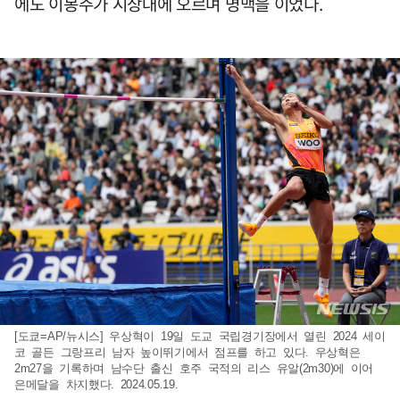
에도 이봉주가 시상대에 오르며 명맥을 이었다.
[도쿄=AP/뉴시스] 우상혁이 19일 도교 국립경기장에서 열린 2024 세이
코 골든 그랑프리 남자 높이뛰기에서 점프를 하고 있다. 우상혁은
2m27을 기록하며 남수단 출신 호주 국적의 리스 유알(2m30)에 이어
은메달을 차지했다. 2024.05.19.