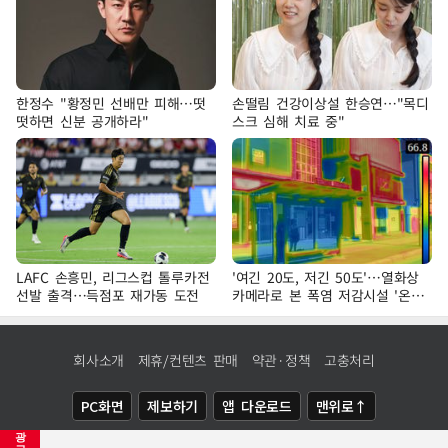
한정수 "황정민 선배만 피해…떳
손떨림 건강이상설 한승연…"목디
떳하면 신분 공개하라"
스크 심해 치료 중"
LAFC 손흥민, 리그스컵 톨루카전
'여긴 20도, 저긴 50도'…열화상
선발 출격…득점포 재가동 도전
카메라로 본 폭염 저감시설 '온도
차'
회사소개
제휴/컨텐츠 판매
약관·정책
고충처리
PC화면
제보하기
앱 다운로드
맨위로↑
광
COPYRIGHTⓒ
NEWSIS
ALL RIGHTS RESERVED.