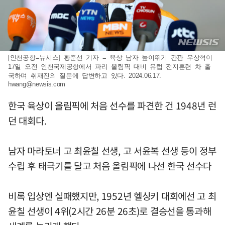
[인천공항=뉴시스] 황준선 기자 = 육상 남자 높이뛰기 간판 우상혁이
17일 오전 인천국제공항에서 파리 올림픽 대비 유럽 전지훈련 차 출
국하며 취재진의 질문에 답변하고 있다. 2024.06.17.
hwang@newsis.com
한국 육상이 올림픽에 처음 선수를 파견한 건 1948년 런
던 대회다.
남자 마라토너 고 최윤칠 선생, 고 서윤복 선생 등이 정부
수립 후 태극기를 달고 처음 올림픽에 나선 한국 선수다
비록 입상엔 실패했지만, 1952년 헬싱키 대회에선 고 최
윤칠 선생이 4위(2시간 26분 26초)로 결승선을 통과해