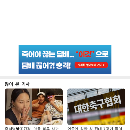
많이 본 기사
홍서범♥조갑경, 아들 불륜 사과
외국인 심판 성 접대 7경기 들여