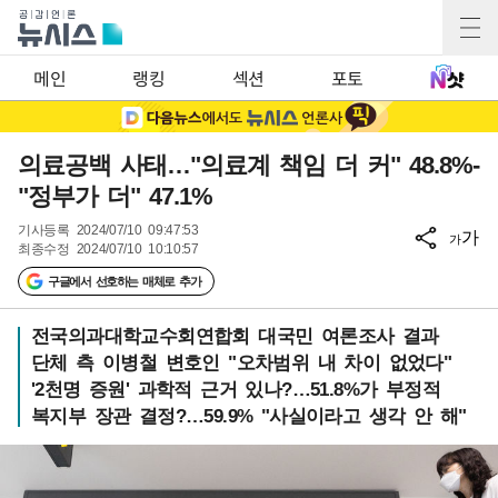
메인
랭킹
섹션
포토
의료공백 사태…"의료계 책임 더 커" 48.8%-
"정부가 더" 47.1%
기사등록
2024/07/10 09:47:53
가
가
최종수정
2024/07/10 10:10:57
구글에서 선호하는 매체로 추가
전국의과대학교수회연합회 대국민 여론조사 결과
단체 측 이병철 변호인 "오차범위 내 차이 없었다"
'2천명 증원' 과학적 근거 있나?…51.8%가 부정적
복지부 장관 결정?…59.9% "사실이라고 생각 안 해"