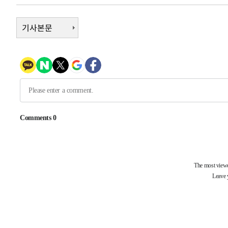
2시간 전 >
여수 오동도 해상서 모터보트 전복…1명 사망·1명 실종
3시간 전 >
기사본문
극한폭염 한풀 꺾이지만…'낮 최고 35도' 무더위, 열대야 계
날씨]
4시간 전 >
축구협회 "압수수색·성접대 논란 사과…쇄신의 기회로 삼겠
5시간 전 >
[속보]'압수수색·성접대 논란' 축구협회 "실망과 걱정 안겨드
8시간 전 >
'최고 37도' 폭염 지속…강원동해안 최대 150㎜ 비
10시간 전 >
[속보]뉴욕증시 상승 마감…S&P 0.6% 나스닥 1.3%↑
-23542초 전 >
이란 "호르무즈 재개방 합의 근접…美 배상 선행돼야"
-14589초 전 >
[속보]與최고위원 제주·인천 순회경선…박선원·최민희
한민수·김용 순
-14542초 전 >
[속보]김민석, 與 전대 당원투표 누적 득표율 45.42%로 
청래 44.56%
-13824초 전 >
[속보]與 대표 경선 제주·인천 당원투표…金 47.75%·
42.08%·宋 10.17%
-13358초 전 >
이강인 "아틀레티코 이적 기뻐…등번호 7번 의미보단 팀 
것"
-13293초 전 >
[속보]與 당대표 경선, 제주·인천 권리당원 투표 김민석 
-7067초 전 >
낮 최고 35도 '무더위'…동해안 시간당 30㎜ '강한 비'[내
-6337초 전 >
[속보]이강인 "감독님이 원하는 마음 느꼈고, 많은 트로피 
레티코 이적"
-6119초 전 >
수도권 40도 육박 '펄펄'…동해안 일부 지역엔 호의주의보
-5088초 전 >
온열질환 사망자 3명 늘어…누적 환자 3000명 돌파