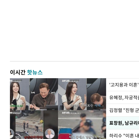
이시간
핫뉴스
'고지용과 이혼'
유혜정, 자궁적
김정렬 "친형 
하리수 "이혼 