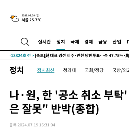
10시간 전 >
[속보]뉴욕증시 상승 마감…S&P 0.6% 나스닥 1.3%↑
2026.08.09 (일)
서울 25.7℃
-23542초 전 >
이란 "호르무즈 재개방 합의 근접…美 배상 선행돼야"
-14589초 전 >
[속보]與최고위원 제주·인천 순회경선…박선원·최민희
한민수·김용 순
-14542초 전 >
[속보]김민석, 與 전대 당원투표 누적 득표율 45.42%로 
실시간
정치
국제
경제
금융
산업
청래 44.56%
-13824초 전 >
[속보]與 대표 경선 제주·인천 당원투표…金 47.75%·
42.08%·宋 10.17%
-13358초 전 >
이강인 "아틀레티코 이적 기뻐…등번호 7번 의미보단 팀 
것"
-13293초 전 >
[속보]與 당대표 경선, 제주·인천 권리당원 투표 김민석 
정치
정치최신
청와대
국회/정당
국방/외
-7067초 전 >
낮 최고 35도 '무더위'…동해안 시간당 30㎜ '강한 비'[내
-6337초 전 >
[속보]이강인 "감독님이 원하는 마음 느꼈고, 많은 트로피 
레티코 이적"
-6119초 전 >
수도권 40도 육박 '펄펄'…동해안 일부 지역엔 호의주의보
나·원, 한 '공소 취소 부탁
-5088초 전 >
온열질환 사망자 3명 늘어…누적 환자 3000명 돌파
은 잘못" 반박(종합)
16분 전 >
강릉에 시간당 81.4㎜ 물폭탄…도로 잠기고 담벼락 붕괴
1시간 전 >
백운산서 80년근 천종산삼 9뿌리 발견…감정가 1.3억원
1시간 전 >
선재도서 해루질 나섰다 실종 60대, 닷새 만에 숨진 채 발견
등록 2024.07.19 16:31:04
2시간 전 >
남자 농구, 나고야 아시안게임서 '홈팀' 일본과 한일전