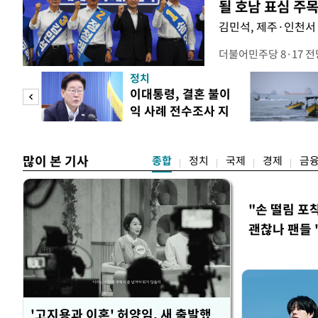
될 호남 표심 주
김민석, 제주·인천서 
더불어민주당 8·17 
보가 8일 제주·인천 지
정치
다. 앞서 정청래 후보
희망
이대통령, 결혼 불이
·울산·경남 경선에서 1
각"
익 사례 전수조사 지
제주·인천 경선에서 이기
시
만 두 후보 간 누적 득표
많이 본 기사
종합
정치
국제
경제
금
"손 떨림 포
괜찮나 팬들 
'고지용과 이혼' 허양임, 새 출발했