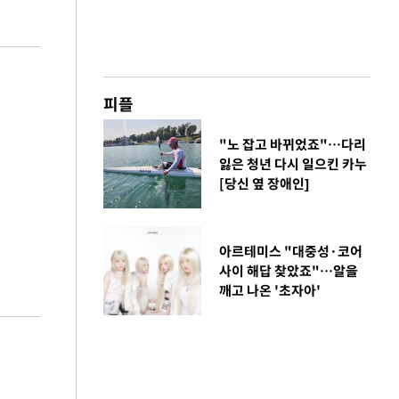
피플
"노 잡고 바뀌었죠"…다리
잃은 청년 다시 일으킨 카누
[당신 옆 장애인]
아르테미스 "대중성·코어
사이 해답 찾았죠"…알을
깨고 나온 '초자아'