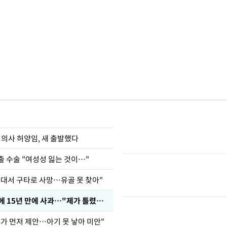
 의사 허양임, 새 출발했다
출 수술 "여성성 잃는 것이…"
군대서 구타로 사망…유골 못 찾아"
표창원, 남규리에 15년 만에 사과…"제가 틀렸습니다"
내가 먼저 제안…아기 못 낳아 미안"