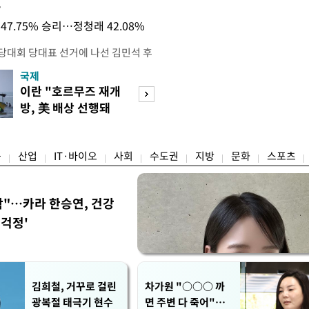
목
47.75% 승리…정청래 42.08%
전당대회 당대표 선거에 나선 김민석 후
역 순회경선에서 '누적 1위'를 탈환했
국제
경제
 우세 지역으로 점쳐졌던 충청권과 부산
이란 "호르무즈 재개
세계식량가격 다
승 1패를 주고 받은 김 후보는 이날
방, 美 배상 선행돼
상승…곡물·설탕 
며 '2승 1패'로 앞서가게 됐다. 다
야"
썩'
율 차이가 '0.86%p'에 불과
융
산업
IT·바이오
사회
수도권
지방
문화
스포츠
착"…카라 한승연, 건강
'걱정'
김희철, 거꾸로 걸린
차가원 "○○○ 까
광복절 태극기 현수
면 주변 다 죽어"…