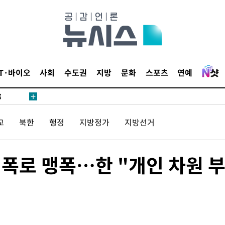
·서미화·
1위… 정
IT·바이오
사회
수도권
지방
문화
스포츠
연예
鄭
위해 뛸
승리
교
북한
행정
지방정가
지방선거
일날씨]
원해 아틀
' 폭로 맹폭…한 "개인 차원 