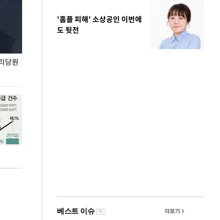
'홈플 피해' 소상공인 이번에
도 뒷전
권리당원
무더위 잊는 도심형 여름 축제 '2026 서울 바캉스
용산어린이정원 앞
페스티벌'