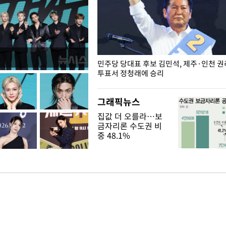
슨 일이? [뉴시스국회토pic]
민주당 당대표 후보 김민석, 제주·인천 
투표서 정청래에 승리
그래픽뉴스
집값 더 오를라…보
금자리론 수도권 비
중 48.1%