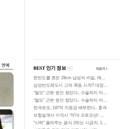
금융
시
다시 뛰는 코스닥…
'들
ETF 수익률 상위권
찍어
연예