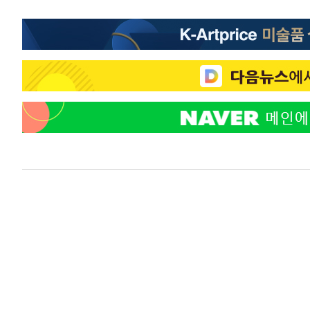
16분 전 >
강릉에 시간당 81.4㎜ 물폭탄…도로 잠기고 담벼락 붕괴
1시간 전 >
백운산서 80년근 천종산삼 9뿌리 발견…감정가 1.3억원
1시간 전 >
선재도서 해루질 나섰다 실종 60대, 닷새 만에 숨진 채 발견
2시간 전 >
남자 농구, 나고야 아시안게임서 '홈팀' 일본과 한일전
2시간 전 >
여수 오동도 해상서 모터보트 전복…1명 사망·1명 실종
3시간 전 >
극한폭염 한풀 꺾이지만…'낮 최고 35도' 무더위, 열대야 계
날씨]
4시간 전 >
축구협회 "압수수색·성접대 논란 사과…쇄신의 기회로 삼겠
5시간 전 >
[속보]'압수수색·성접대 논란' 축구협회 "실망과 걱정 안겨드
8시간 전 >
'최고 37도' 폭염 지속…강원동해안 최대 150㎜ 비
10시간 전 >
[속보]뉴욕증시 상승 마감…S&P 0.6% 나스닥 1.3%↑