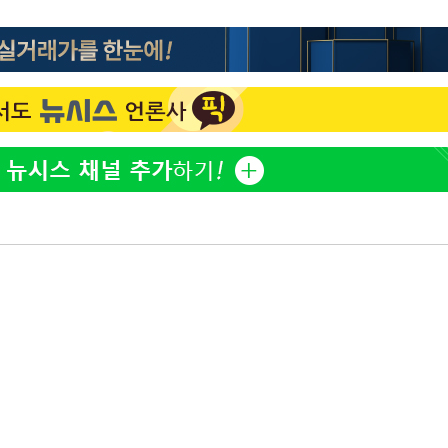
'고지용과 이혼' 허양임, 새
1
발했다
"손 떨림 포착"…카라 한
2
팬들 '걱정'
김희철, 거꾸로 걸린 광복
3
"X돌았네"
속[다음주
차가원 "○○○ 까면 주변
4
다"
미반환 속 녹취 폭로 파장
려 죄송"
용산어린이정원 앞 즐비한 
5
시스Pic]
외신 주목한 '축구협회 성접
6
한일월드컵까지 소환
남자 농구, 나고야 아시안게
7
과 한일전