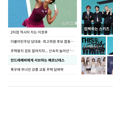
컴백하는 스키즈
이번주 국회에는 무
2타점 적시타 치는 이정후
더불어민주당 당대표·최고위원 후보 합동연설회
주택용지 검토 알려지자... 신속히 늘어선 '근조화환'
안드레예바에게 서브하는 페르난데스
폭우에 무너진 강릉 교동 주택 담벼락