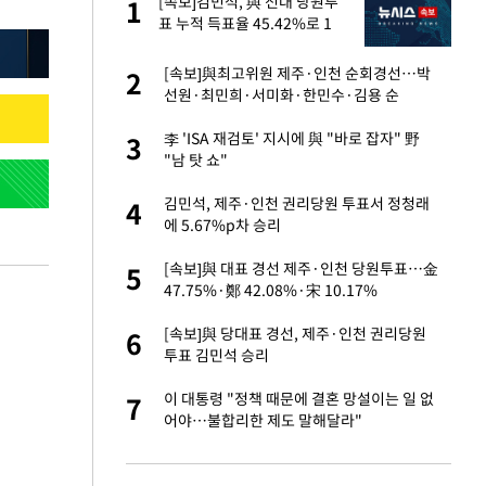
 출
[속보]김민석, 與 전대 당원투
1
1
표 누적 득표율 45.42%로 1
위… 정청래 44.56%
승연, 건강 괜찮나
[속보]與최고위원 제주·인천 순회경선…박
2
2
선원·최민희·서미화·한민수·김용 순
절 태극기 현수막에
李 'ISA 재검토' 지시에 與 "바로 잡자" 野
3
3
"남 탓 쇼"
 다 죽어"…전세금
김민석, 제주·인천 권리당원 투표서 정청래
4
4
에 5.67%p차 승리
근조화환, 왜?[뉴
[속보]與 대표 경선 제주·인천 당원투표…金
5
5
47.75%·鄭 42.08%·宋 10.17%
대 의혹'…2002
[속보]與 당대표 경선, 제주·인천 권리당원
6
6
투표 김민석 승리
임서 '홈팀' 일본
이 대통령 "정책 때문에 결혼 망설이는 일 없
7
7
어야…불합리한 제도 말해달라"