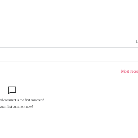
속[다음주
다"
려 죄송"
·서미화·
1위… 정
鄭
위해 뛸
승리
일날씨]
원해 아틀