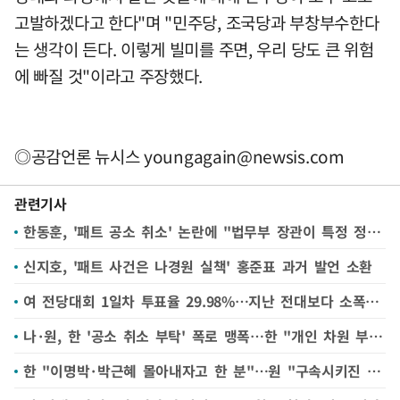
고발하겠다고 한다"며 "민주당, 조국당과 부창부수한다
는 생각이 든다. 이렇게 빌미를 주면, 우리 당도 큰 위험
에 빠질 것"이라고 주장했다.
◎공감언론 뉴시스
youngagain@newsis.com
관련기사
한동훈, '패트 공소 취소' 논란에 "법무부 장관이 특정 정파 편들면 공정 무너져"
신지호, '패트 사건은 나경원 실책' 홍준표 과거 발언 소환
여 전당대회 1일차 투표율 29.98%…지난 전대보다 소폭 낮아
나·원, 한 '공소 취소 부탁' 폭로 맹폭…한 "개인 차원 부탁은 잘못" 반박(종합)
한 "이명박·박근혜 몰아내자고 한 분"…원 "구속시키진 않아"