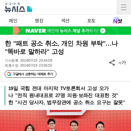
메인
랭킹
섹션
포토
한 "패트 공소 취소, 개인 차원 부탁"…나
"똑바로 말하라" 고성
기사등록
2024/07/19 20:44:09
가
가
최종수정
2024/07/19 23:06:55
구글에서 선호하는 매체로 추가
19일 국힘 전대 마지막 TV토론회서 고성 오가
나 "전직 원내대표로 27명 의원·보좌진 대표한 것"
한 "사건 당사자, 법무장관에 공소 취소 요구는 잘못"