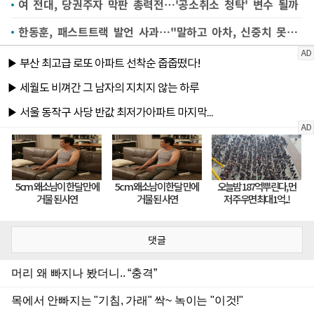
여 전대, 당권주자 막판 총력전…'공소취소 청탁' 변수 될까
한동훈, 패스트트랙 발언 사과…"말하고 아차, 신중치 못해 죄송"(종합)
댓글