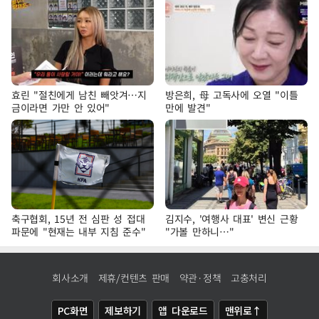
효린 "절친에게 남친 빼앗겨…지
방은희, 母 고독사에 오열 "이틀
금이라면 가만 안 있어"
만에 발견"
축구협회, 15년 전 심판 성 접대
김지수, '여행사 대표' 변신 근황
파문에 "현재는 내부 지침 준수"
"가볼 만하니…"
회사소개
제휴/컨텐츠 판매
약관·정책
고충처리
PC화면
제보하기
앱 다운로드
맨위로↑