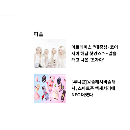
피플
아르테미스 "대중성·코어
사이 해답 찾았죠"…알을
깨고 나온 '초자아'
[부니콘]⑥슬래시비슬래
시, 스마트폰 액세서리에
NFC 더했다