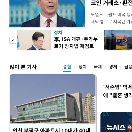
코인 거래소·환전
도널드 트럼프 미국 행정
세탁 통로로 지목된 가
무더기 제재했다. 미 
정치
이란혁명수비대(IRGC
 두
李, ISA 개편·주가누
래소와, 이란의 해외 석
르기 방지법 재검토
트워크를 각각 제재한다
 정도
지시
많이 본 기사
종합
정치
국제
경제
금
'서준맘' 박
애 "결혼 생
인천 부평구 아파트서 10대가 40대