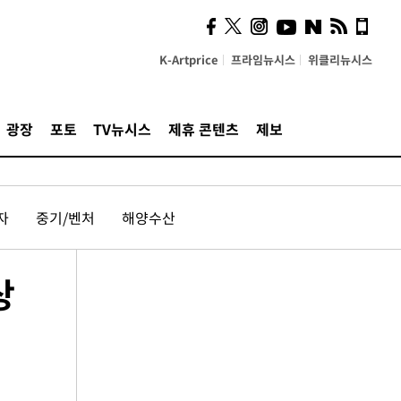
K-Artprice
프라임뉴시스
위클리뉴시스
광장
포토
TV뉴시스
제휴 콘텐츠
제보
자
중기/벤처
해양수산
상