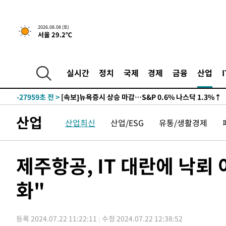
2026.08.08 (토)
서울 29.2℃
실시간
정치
국제
경제
금융
산업
-27959초 전 >
[속보]뉴욕증시 상승 마감…S&P 0.6% 나스닥 1.3%↑
산업
산업최신
산업/ESG
유통/생활경제
제주항공, IT 대란에 낙뢰
화"
등록 2024.07.22 11:22:11
수정 2024.07.22 12:38:52