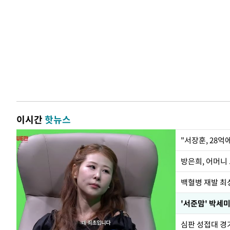
이시간
핫뉴스
"서장훈, 28억
방은희, 어머니 
백혈병 재발 최성
'서준맘' 박세미