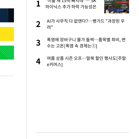
서
"이틀 새 15% 빠지네"… SK
1
1
하이닉스 추가 하락 가능성은
자친구와 열애 "결혼
AI가 사무직 다 없앤다?…뱅가드 "과장된 우
2
2
려"
 공급 기존 사고방식
폭염에 장바구니 물가 들썩…품목별 희비, 변
3
3
"
수는 고온[폭염 속 경제는①]
가 날 죽이는 것 같
여름 상품 시즌 오프…말복 할인 행사도[주말
4
4
e커머스]
회의서 공급 논
5
달리지 말고 과감
혼조 개장 후 자원주
6
.39%↑
르기 방지법' 개편안
7