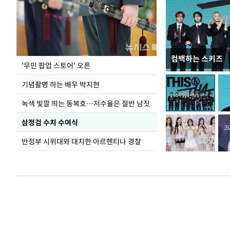
컴백하는 스키즈
지석천 뒤덮은 
'무민 팝업 스토어' 오픈
기념촬영 하는 배우 박지현
녹색 빛깔 띄는 동복호…저수율은 절반 남짓
삼정검 수치 수여식
반정부 시위대와 대치한 아르헨티나 경찰