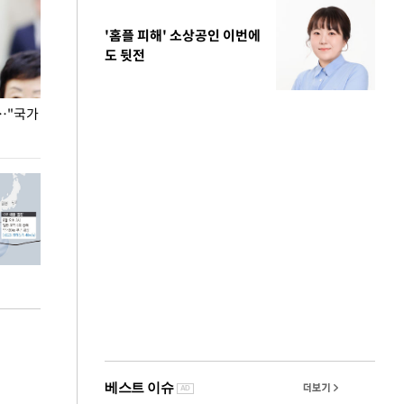
'홈플 피해' 소상공인 이번에
도 뒷전
…"국가
홈플러스, 67개 점포 가오픈… 13일 정식 개장
오세훈 서울시장,
환경 점검