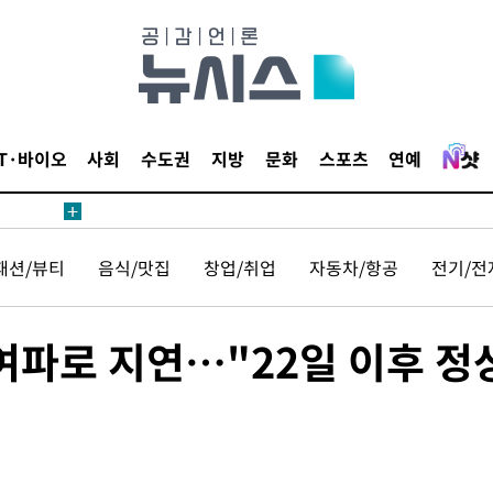
IT·바이오
사회
수도권
지방
문화
스포츠
연예
패션/뷰티
음식/맛집
창업/취업
자동차/항공
전기/전
 여파로 지연…"22일 이후 정