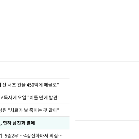
에 산 서초 건물 450억에 매물로"
고독사에 오열 "이틀 만에 발견"
원 "치료가 날 죽이는 것 같아"
, 연하 남친과 열애
심판 성접대 경기 '5승2무'…4강신화마저 의심받아