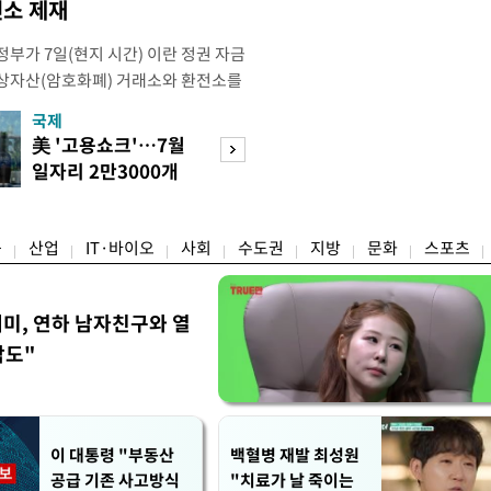
소 제재
부가 7일(현지 시간) 이란 정권 자금
상자산(암호화폐) 거래소와 환전소를
재무부 해외자산통제국(OFAC)은 이날
국제
경제
) 자금 조달에 이용된 디지털 자산 거
美 '고용쇼크'…7월
수도권 고용 급랭
유 판매 대금 회수에 동원된 환전 네
일자리 2만3000개
전국 취업자 10명
고 밝혔다. 동유럽 조지아
감소
1명뿐
융
산업
IT·바이오
사회
수도권
지방
문화
스포츠
세미, 연하 남자친구와 열
각도"
이 대통령 "부동산
백혈병 재발 최성원
공급 기존 사고방식
"치료가 날 죽이는