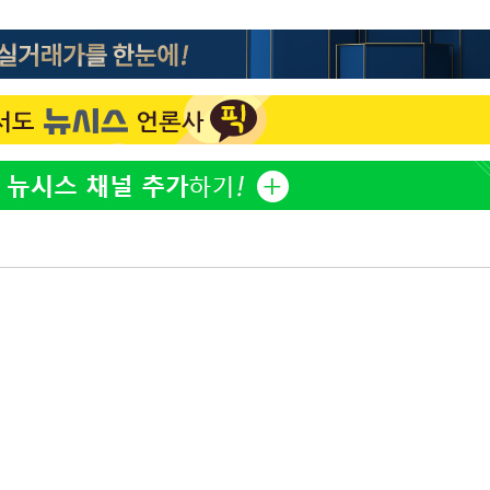
[단독]인천 부평구 아파트
1
10대가 40대 친모 살해
'서준맘' 박세미, 연하 남
2
생각도"
[속보]이 대통령 "부동산
3
매달리지 말고 과감히 실천
백혈병 재발 최성원 "치료
4
았다" 눈물
이 대통령, 6시간 부동산 
5
의…"기존 사고 방식에 매
히 실천"(종합)
[올댓차이나] 홍콩 증시, 
6
매수로 상승 마감…H주 0
이 대통령, 'ISA·주가누
7
질타하며 재검토 지시