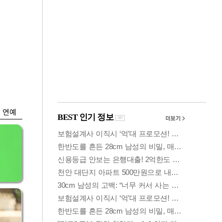
금융
…
두나무, 경찰청 '압수
 중
가상자산' 관리한다
연예