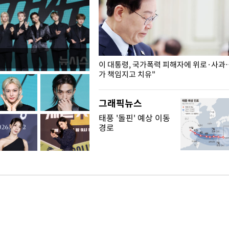
개구리밥
이 대통령, 국가폭력 피해자에 위로·사과
가 책임지고 치유"
그래픽뉴스
태풍 '돌핀' 예상 이동
경로