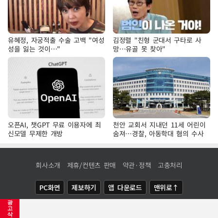
유혜정, 자궁적출 수술 고백 "여성
김정렬 "친형 군대서 구타로 사
성을 잃는 것이…"
망…유골 못 찾아"
오픈AI, 챗GPT 무료 이용자에 최
천안 교회서 지내던 11세 어린이
신모델 무제한 개방
숨져…경찰, 아동학대 혐의 수사
회사소개
제휴/컨텐츠 판매
약관·정책
고충처리
PC화면
제보하기
앱 다운로드
맨위로↑
광
COPYRIGHTⓒ
NEWSIS
ALL RIGHTS RESERVED.
고
삭