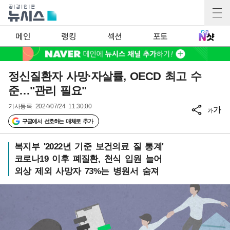
메인
랭킹
섹션
포토
정신질환자 사망·자살률, OECD 최고 수
준…"관리 필요"
기사등록
2024/07/24 11:30:00
가
가
구글에서 선호하는 매체로 추가
복지부 '2022년 기준 보건의료 질 통계'
코로나19 이후 폐질환, 천식 입원 늘어
외상 제외 사망자 73%는 병원서 숨져