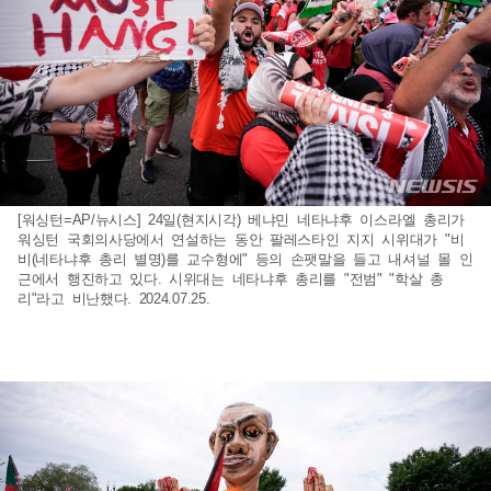
[워싱턴=AP/뉴시스] 24일(현지시각) 베냐민 네타냐후 이스라엘 총리가
워싱턴 국회의사당에서 연설하는 동안 팔레스타인 지지 시위대가 "비
비(네타냐후 총리 별명)를 교수형에" 등의 손팻말을 들고 내셔널 몰 인
근에서 행진하고 있다. 시위대는 네타냐후 총리를 "전범" "학살 총
리"라고 비난했다. 2024.07.25.