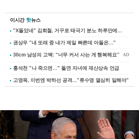
이시간
핫
뉴스
"X돌았네" 김희철, 거꾸로 태극기 분노 하루만에…
권상우 "내 또래 중 내가 제일 빠른데 아들은…"
홍석천 "나 죽으면…" 돌연 자녀에 재산상속 언급
고영욱, 이번엔 박하선 공격…"류수영 열심히 일해야"