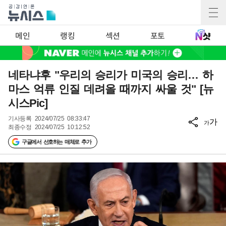
메인
랭킹
섹션
포토
네타냐후 "우리의 승리가 미국의 승리… 하
마스 억류 인질 데려올 때까지 싸울 것" [뉴
시스Pic]
기사등록
2024/07/25 08:33:47
가
가
최종수정
2024/07/25 10:12:52
구글에서 선호하는 매체로 추가