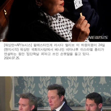
[워싱턴=AP/뉴시스] 팔레스타인계 러시다 털리브 미 하원의원이 24일
(현지시각) 워싱턴 국회의사당에서 베냐민 네타냐후 이스라엘 총리가
연설하는 동안 '집단학살 죄'라고 쓰인 손팻말을 들고 있다.
2024.07.25.