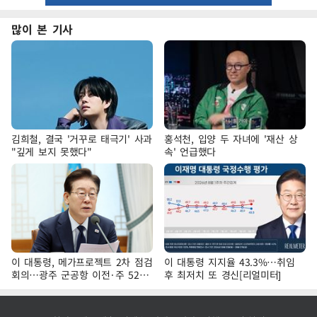
많이 본 기사
김희철, 결국 '거꾸로 태극기' 사과
홍석천, 입양 두 자녀에 '재산 상
"깊게 보지 못했다"
속' 언급했다
이 대통령, 메가프로젝트 2차 점검
이 대통령 지지율 43.3%…취임
회의…광주 군공항 이전·주 52시
후 최저치 또 경신[리얼미터]
간 예외 등 논의