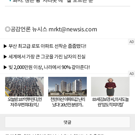
화사, 젠슨 황 '샤라웃'에 "잘 모르는 분"
◎공감언론 뉴시스
mrkt@newsis.com
댓글