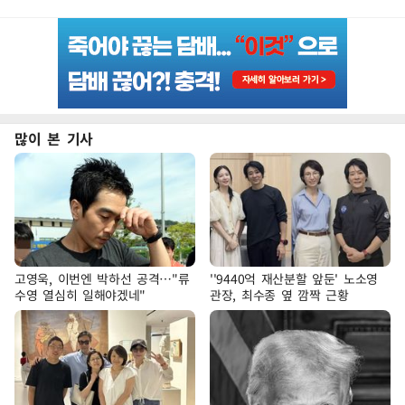
많이 본 기사
고영욱, 이번엔 박하선 공격…"류
''9440억 재산분할 앞둔' 노소영
수영 열심히 일해야겠네"
관장, 최수종 옆 깜짝 근황