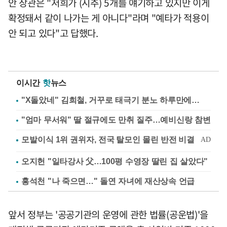
안 장관은 "저희가 (시추) 5개를 얘기하고 있지만 이게
확정돼서 같이 나가는 게 아니다"라며 "예타가 적용이
안 되고 있다"고 답했다.
이시간
핫
뉴스
"X돌았네" 김희철, 거꾸로 태극기 분노 하루만에…
"엄마 무서워" 딸 절규에도 만취 질주…예비신랑 참변
오지헌 "일타강사 父…100평 수영장 딸린 집 살았다"
홍석천 "나 죽으면…" 돌연 자녀에 재산상속 언급
앞서 정부는 '공공기관의 운영에 관한 법률(공운법)'을