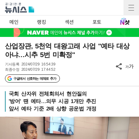
메인
랭킹
섹션
포토
산업장관, 5천억 대왕고래 사업 "예타 대상
아냐…시추 5번 미확정"
기사등록
2024/07/29 16:54:39
가
가
최종수정
2024/07/29 17:44:52
구글에서 선호하는 매체로 추가
국회 산자위 전체회의서 현안질의
'방어' 땐 예타…의무 시공 1개만 추진
앞서 예타 기준 2배 상향 공운법 개정