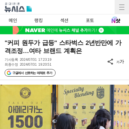
메인
랭킹
섹션
포토
"커피 원두가 급등" 스타벅스 2년반만에 가
격조정…여타 브랜드 계획은
기사등록
2024/07/31 17:23:19
가
가
최종수정
2024/07/31 19:20:51
구글에서 선호하는 매체로 추가