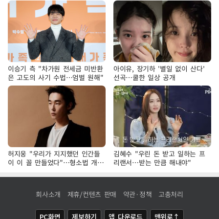
이승기 측 "차가원 전세금 미반환
아이유, 장기하 '별일 없이 산다'
은 고도의 사기 수법…엄벌 원해"
선곡…쿨한 일상 공개
허지웅 "우리가 지지했던 인간들
김혜수 "우린 돈 받고 일하는 프
이 이 꼴 만들었다"…형소법 개정
리랜서…받는 만큼 해내야"
에 격한 반응
회사소개
제휴/컨텐츠 판매
약관·정책
고충처리
PC화면
제보하기
앱 다운로드
맨위로↑