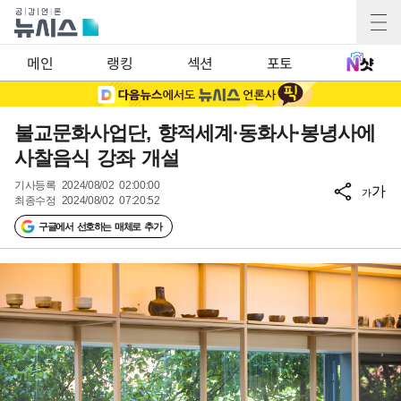
메인
랭킹
섹션
포토
불교문화사업단, 향적세계·동화사·봉녕사에
사찰음식 강좌 개설
기사등록
2024/08/02 02:00:00
가
가
최종수정
2024/08/02 07:20:52
구글에서 선호하는 매체로 추가