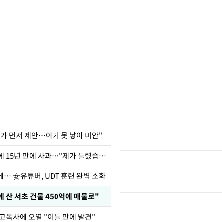
내가 먼저 제안…아기 못 낳아 미안"
표창원, 남규리에 15년 만에 사과…"제가 틀렸습니다"
… 女유튜버, UDT 훈련 완벽 소화
에 산 서초 건물 450억에 매물로"
고독사에 오열 "이틀 만에 발견"