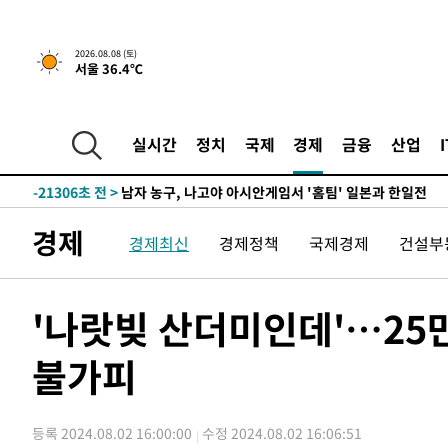
1시간 전 >
[속보]뉴욕증시 상승 마감…S&P 0.6% 나스닥 1.3%↑
2026.08.08 (토)
서울 36.4℃
-29955초 전 >
강릉에 시간당 81.4㎜ 물폭탄…도로 잠기고 담벼락 붕괴
-26062초 전 >
백운산서 80년근 천종산삼 9뿌리 발견…감정가 1.3억원
-23772초 전 >
선재도서 해루질 나섰다 실종 60대, 닷새 만에 숨진 채 발
실시간
정치
국제
경제
금융
산업
-21306초 전 >
남자 농구, 나고야 아시안게임서 '홈팀' 일본과 한일전
-20682초 전 >
여수 오동도 해상서 모터보트 전복…1명 사망·1명 실종
-16909초 전 >
극한폭염 한풀 꺾이지만…'낮 최고 35도' 무더위, 열대야
경제
경제최신
경제정책
국제경제
건설부
주 날씨]
-13927초 전 >
축구협회 "압수수색·성접대 논란 사과…쇄신의 기회로 
-12444초 전 >
[속보]'압수수색·성접대 논란' 축구협회 "실망과 걱정 
송"
-1065초 전 >
'최고 37도' 폭염 지속…강원동해안 최대 150㎜ 비
'나랏빚 산더미인데'…25
1시간 전 >
[속보]뉴욕증시 상승 마감…S&P 0.6% 나스닥 1.3%↑
불가피
-29955초 전 >
강릉에 시간당 81.4㎜ 물폭탄…도로 잠기고 담벼락 붕괴
-26062초 전 >
백운산서 80년근 천종산삼 9뿌리 발견…감정가 1.3억원
-23772초 전 >
선재도서 해루질 나섰다 실종 60대, 닷새 만에 숨진 채 발
등록 2024.08.02 16:00:00
수정 2024.08.02 16:06:51
-21306초 전 >
남자 농구, 나고야 아시안게임서 '홈팀' 일본과 한일전