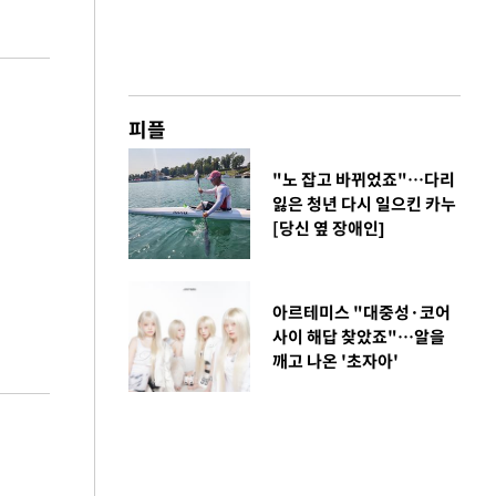
피플
"노 잡고 바뀌었죠"…다리
잃은 청년 다시 일으킨 카누
[당신 옆 장애인]
아르테미스 "대중성·코어
사이 해답 찾았죠"…알을
깨고 나온 '초자아'