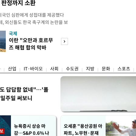
컵 판정까지 소환
외국인 심판에게 성접대를 제공했다
데, 외신들도 한국 축구계의 논란을 보
있다. 지난 6일 JTBC는 문화체육관
국제
경제
한 감사보고서를 바탕으로 축구협회가
이란 "오만과 호르무
7월 세계 식량가
12년 3월까지 1년 동안 국가대표팀 경기
즈 해협 합의 막바
0.6%↑…곡물·
들에게 성접대를 한 정황이 드러났다
지"
탕 강세 전환
융
산업
IT·바이오
사회
수도권
지방
문화
스포츠
워도 답답함 없네"…'폴
, 일주일 써보니
뉴욕증시 상승 마
오세훈 "용산공원 아
감…S&P 0.6% 나
파트, 노무현·문재