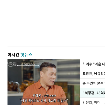
이시간
핫뉴스
하리수 "이혼 
손 묶인채 물속에
"서장훈, 28억
방은희, 어머니 