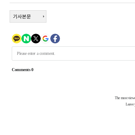
-20682초 전 >
여수 오동도 해상서 모터보트 전복…1명 사망·1명 실종
기사본문
-16909초 전 >
극한폭염 한풀 꺾이지만…'낮 최고 35도' 무더위, 열대야
주 날씨]
-13927초 전 >
축구협회 "압수수색·성접대 논란 사과…쇄신의 기회로 
-12444초 전 >
[속보]'압수수색·성접대 논란' 축구협회 "실망과 걱정 
송"
-1065초 전 >
'최고 37도' 폭염 지속…강원동해안 최대 150㎜ 비
1시간 전 >
[속보]뉴욕증시 상승 마감…S&P 0.6% 나스닥 1.3%↑