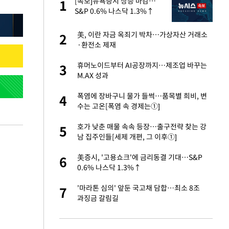
에
[속보]뉴욕증시 상승 마감…
1
1
S&P 0.6% 나스닥 1.3%↑
네"…'폴드8 울트
美, 이란 자금 옥죄기 박차…가상자산 거래소
2
2
·환전소 제재
S&P 0.6% 나스
휴머노이드부터 AI공장까지…제조업 바꾸는
3
3
M.AX 성과
 노무현·문재인 철
폭염에 장바구니 물가 들썩…품목별 희비, 변
4
4
수는 고온[폭염 속 경제는①]
승환·니퍼트가 콕
호가 낮춘 매물 속속 등장…출구전략 찾는 강
5
5
남 집주인들[세제 개편, 그 이후①]
차…가상자산 거래소
美증시, '고용쇼크'에 금리동결 기대…S&P
6
6
0.6% 나스닥 1.3%↑
0개 구단, 훈련·휴
'마라톤 심의' 앞둔 국고채 담합…최소 8조
7
7
 안전 최우선"
과징금 갈림길