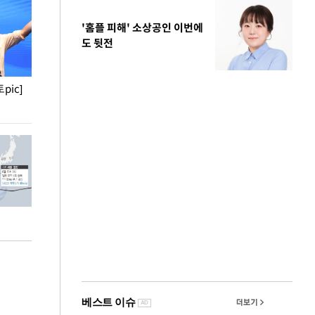
'홈플 피해' 소상공인 이번에
도 뒷전
pic]
청와대 일주일
사진으로 보는 