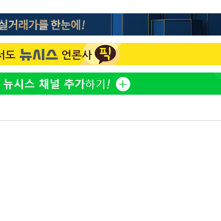
표창원, 남규리에 15년 만
1
사과…"제가 틀렸습니다"
"창 3개 띄워도 답답함 없
2
라', 일주일 써보니
[속보]뉴욕증시 상승 마감…
3
닥 1.3%↑
오세훈 "용산공원 아파트,
4
학 뒤집는 것"
김도영·곽빈·안현민…오
5
집은 차기 메이저리거
美, 이란 자금 옥죄기 박
6
·환전소 제재
'폭염 휴식기' 프로야구 1
7
식 병행…"야외 훈련 해도