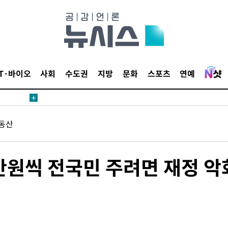
견
IT·바이오
사회
수도권
지방
문화
스포츠
연예
 계속[다음
동산
삼겠다"
안겨드려 죄
만원씩 전국민 주려면 재정 악
견