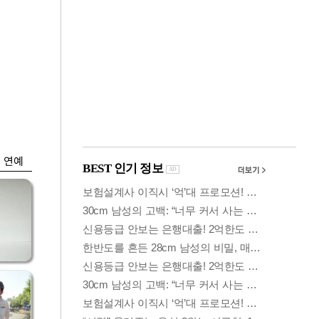
금융
격
코스닥 살아나자
설
ETF 날았다…수익률
상위권 휩쓸어
연예