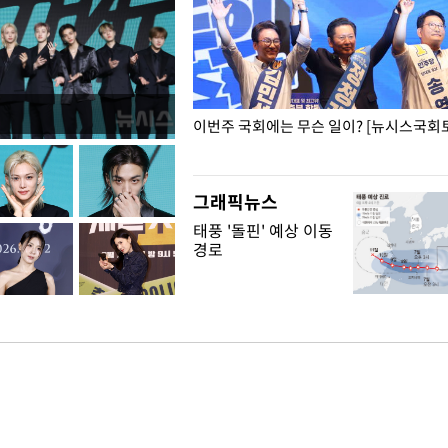
폭력 피해자에 위로·사과…"국가
이번주 국회에는 무슨 일이? [뉴시스국회토
"
그래픽뉴스
태풍 '돌핀' 예상 이동
경로