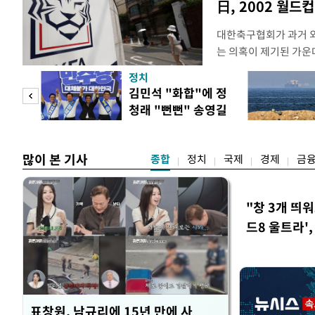
日, 2002 월드
대한축구협회가 과거 
는 의혹이 제기된 가운
도하면서 파장이 커지고 
정치
광부가 2016년 작성
 사업
김민석 "화합"에 정
2011년 3월부터 20
청래 "뻔뻔" 송영길
에 참여한 외국인 심판
은 연임 직격
고
많이 본 기사
종합
정치
국제
경제
금
"창 3개 띄
드8 울트라'
표창원, 남규리에 15년 만에 사