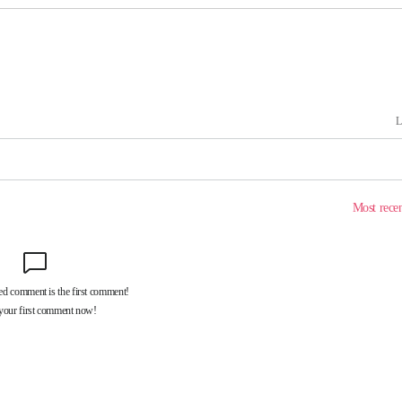
 계속[다음
삼겠다"
안겨드려 죄