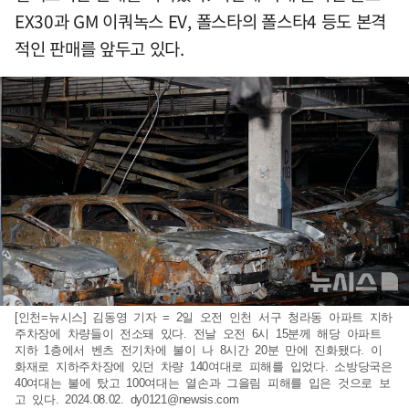
EX30과 GM 이쿼녹스 EV, 폴스타의 폴스타4 등도 본격
적인 판매를 앞두고 있다.
[인천=뉴시스] 김동영 기자 = 2일 오전 인천 서구 청라동 아파트 지하
주차장에 차량들이 전소돼 있다. 전날 오전 6시 15분께 해당 아파트
지하 1층에서 벤츠 전기차에 불이 나 8시간 20분 만에 진화됐다. 이
화재로 지하주차장에 있던 차량 140여대로 피해를 입었다. 소방당국은
40여대는 불에 탔고 100여대는 열손과 그을림 피해를 입은 것으로 보
고 있다. 2024.08.02.
dy0121@newsis.com