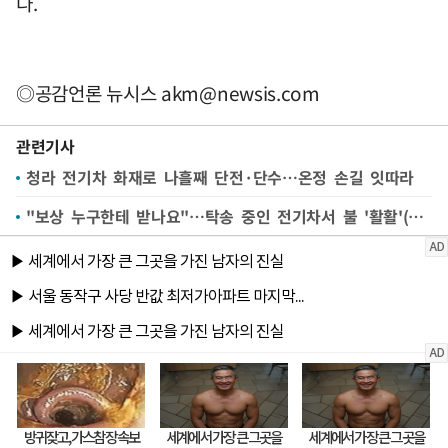
다.
◎공감언론 뉴시스
akm@newsis.com
관련기사
청라 전기차 화재로 나흘째 단전·단수…온정 손길 잇따라
"보상 누구한테 받나요"…탁송 중인 전기차서 불 '활활'(영상)