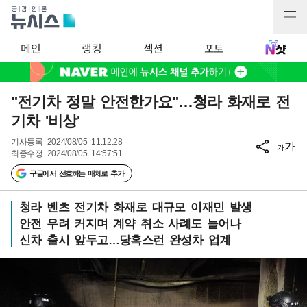
메인
랭킹
섹션
포토
"전기차 정말 안전한가요"…청라 화재로 전
기차 '비상'
기사등록
2024/08/05 11:12:28
가
가
최종수정
2024/08/05 14:57:51
구글에서 선호하는 매체로 추가
청라 벤츠 전기차 화재로 대규모 이재민 발생
안전 우려 커지며 계약 취소 사례도 늘어나
신차 출시 앞두고…당혹스런 완성차 업계