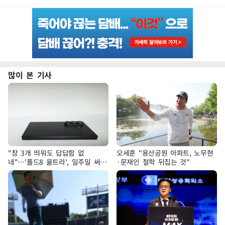
많이 본 기사
"창 3개 띄워도 답답함 없
오세훈 "용산공원 아파트, 노무현
네"…'폴드8 울트라', 일주일 써보
·문재인 철학 뒤집는 것"
니