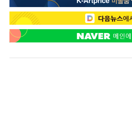
46.35%
-20311초 전 >
[속보]與 당대표 경선, 강원 권리당원 투표 김민석 승리…5
득표
-18229초 전 >
"일본축구협회, 대한축구협회 성 접대 의혹 심판 조사"
-10871초 전 >
[속보]장은수, KLPGA 제주삼다수 역전 우승…데뷔 10년
정상
-6236초 전 >
"얼마나 더웠으면"…안동 물길공원서 헤엄친 구렁이 '소동
-6163초 전 >
손흥민, 68분 뛰고 2경기 침묵…LAFC, 톨루카에 1-0 승리
-5435초 전 >
'2경기 연속 침묵' 손흥민, 톨루카전 68분만 뛰고 슈팅 0개
-4187초 전 >
이강인, 오늘 서울서 AT마드리드 입단식…'전례 없는 특급
2시간 전 >
'여긴 20도, 저긴 50도'…열화상 카메라로 본 폭염 저감시설 
2시간 전 >
콜롬비아 신임 우파 대통령 취임 하루만에 차량폭탄 폭발 사건
4시간 전 >
튀르키예 외무장관, "메카 3국 방위협정은 이란이 목표 아냐 "