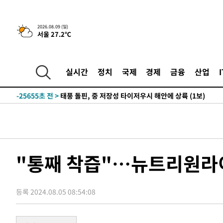
4시간 전 >
튀르키예 외무장관, "메카 3국 방위협정은 이란이 목표 아냐 "
2026.08.09 (일)
서울 27.2℃
-31999초 전 >
[속보]'AT마드리드 7번' 이강인, 맨시티 상대로 비공식 
-30063초 전 >
네타냐후, 트럼프의 가자 평화 2차 15개조 평화안 '거부'
-26659초 전 >
이강인 ATM 입단식에 '상암벌 들썩'…"세계적인 선수 
실시간
정치
국제
경제
금융
산업
-25655초 전 >
태풍 돌핀, 중 저장성 타이저우시 해안에 상륙 (1보)
-23001초 전 >
AT마드리드 데뷔 앞둔 이강인, 맨시티전 선발 대신 '벤치 
-21631초 전 >
[속보]與 강원·TK 당원투표 합산 김민석 48.54%로 
44.40%
-20965초 전 >
與 강원·TK 당원투표 합산 김민석 46.01%로 승리…정
44.53%
-20805초 전 >
[속보]與전대 권리당원투표…강원·경북 김민석, 대구 정
-20612초 전 >
[속보]與 당대표 경선, 경북 권리당원 투표 김민석 47.3
"통째 착즙"…뉴트리원라이프
45.71%
-20514초 전 >
[속보]與 당대표 경선, 대구 권리당원 투표 정청래 47.8
46.35%
-20311초 전 >
[속보]與 당대표 경선, 강원 권리당원 투표 김민석 승리…5
득표
등록 2024.08.05 08:54:08
-18229초 전 >
"일본축구협회, 대한축구협회 성 접대 의혹 심판 조사"
-10871초 전 >
[속보]장은수, KLPGA 제주삼다수 역전 우승…데뷔 10년
정상
-6236초 전 >
"얼마나 더웠으면"…안동 물길공원서 헤엄친 구렁이 '소동