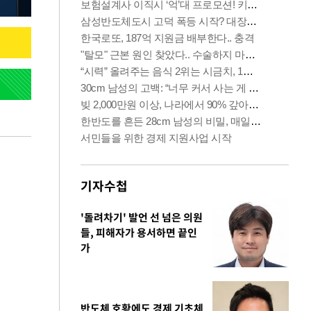
기자수첩
'돌려차기' 발언 선 넘은 의원
들, 피해자가 용서하면 끝인
가
반도체 호황에도 경제 기초체