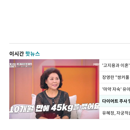
이시간
핫뉴스
'고지용과 이혼'
'마약 자숙' 유
유혜정, 자궁적