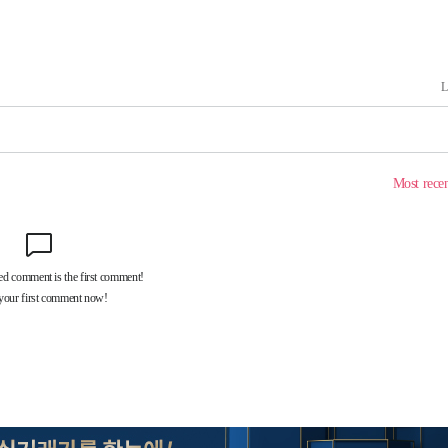
(종합)
대우'
'온도차'
 밝혀
데뷔전
되길"
시작'
승리…정청래
청래
청래 승리
7%·정청래
2%·김민석