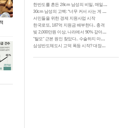
누적
용산·강남·서초 유휴부지까지…세제 이은 '영끌'
폭염 속 주말 풍
공급대책 윤곽