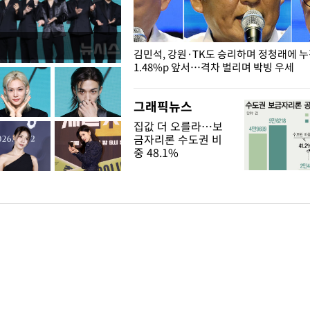
 드러난 홍제천…물고기 떼죽음
김민석, 강원·TK도 승리하며 정청래에 
1.48%p 앞서…격차 벌리며 박빙 우세
그래픽뉴스
집값 더 오를라…보
금자리론 수도권 비
중 48.1%