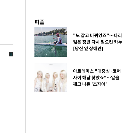
피플
"노 잡고 바뀌었죠"…다리
잃은 청년 다시 일으킨 카누
[당신 옆 장애인]
아르테미스 "대중성·코어
사이 해답 찾았죠"…알을
깨고 나온 '초자아'