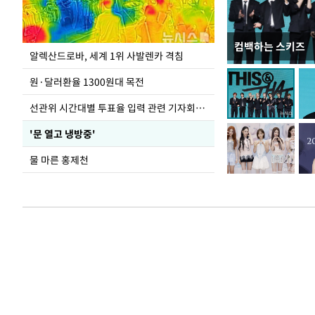
컴백하는 스키즈
극한 폭염에 바닥
알렉산드로바, 세계 1위 사발렌카 격침
도
원·달러환율 1300원대 목전
선관위 시간대별 투표율 입력 관련 기자회견하는 주진우 의원
'문 열고 냉방중'
물 마른 홍제천