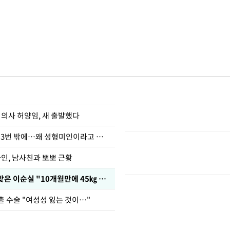
 의사 허양임, 새 출발했다
장영란 "쌍커풀 3번 밖에…왜 성형미인이라고 하냐"
아인, 남사친과 뽀뽀 근황
다이어트 주사 맞은 이순실 "10개월만에 45㎏ 감량"
출 수술 "여성성 잃는 것이…"