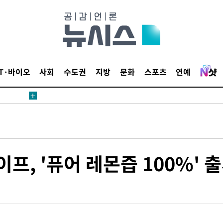
 밝혀
데뷔전
되길"
IT·바이오
사회
수도권
지방
문화
스포츠
연예
시작'
승리…정청래
청래
청래 승리
7%·정청래
, '퓨어 레몬즙 100%' 
2%·김민석
0.30%
 차에 첫
'