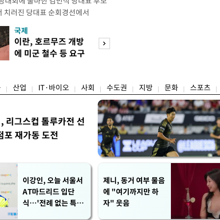
전당대회에 출마한 김민석 당대표 후보
서 치러진 당대표 순회경선에서
표)를 얻어 상대 경쟁주자인 정청래 후보
국제
경제
) 차로 제치고 1위를 차지했다. 전날 제주
이란, 호르무즈 개방
세제·토허제 엇
서도 김 후보가 앞섰다. 이에 따라 누
에 미군 철수 등 요구
자…실거주 유예 
에서도 김 후보(46.01%)가
장 검토
융
산업
IT·바이오
사회
수도권
지방
문화
스포츠
민, 리그스컵 톨루카전 선
점포 재가동 도전
이강인, 오늘 서울서
제니, 동거 여부 물음
AT마드리드 입단
에 "여기까지만 하
식…'전례 없는 특급
자" 웃음
대우'