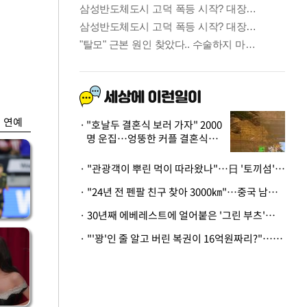
금융
박
변동성 커진 코스
연
피…거래대금 올해
최저
연예
"호날두 결혼식 보러 가자" 2000
명 운집…엉뚱한 커플 결혼식에
'황당'
· "관광객이 뿌린 먹이 따라왔나"…日 '토끼섬' 멧돼지, 토끼까지 사냥
· "24년 전 펜팔 친구 찾아 3000㎞"…중국 남성 사연에 '뭉클'
· 30년째 에베레스트에 얼어붙은 '그린 부츠'…드디어 가족 품으로
· "'꽝'인 줄 알고 버린 복권이 16억원짜리?"…극적으로 되찾은 사연