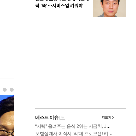
력 '뚝‘…서비스업 키워야