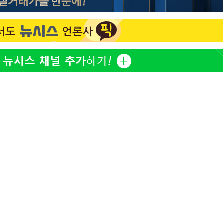
0.30%
 차에 첫
'
(종합)
대우'
'온도차'
 밝혀