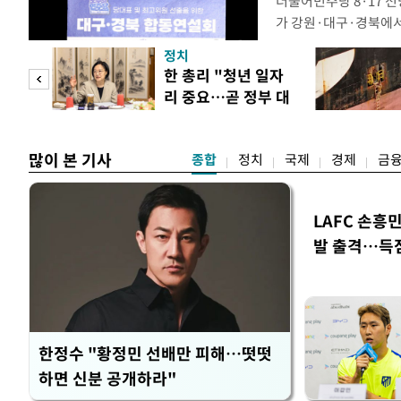
더불어민주당 8·17 
가 강원·대구·경북에
48.54%(1만8977
정치
를 1622표(4.14%p
만 피
한 총리 "청년 일자
·인천 권리당원 투표에
리 중요…곧 정부 대
적 합산(가중치 미반영)
공개
책"
많이 본 기사
종합
정치
국제
경제
금
LAFC 손흥
발 출격…득
한정수 "황정민 선배만 피해…떳떳
하면 신분 공개하라"