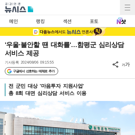
메인
랭킹
섹션
포토
'우울·불안할 땐 대화를'…함평군 심리상담
서비스 제공
기사등록
2024/08/06 09:15:55
가
가
구글에서 선호하는 매체로 추가
전 군민 대상 '마음투자 지원사업'
총 8회 대면 심리상담 서비스 이용