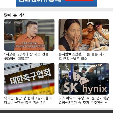
많이 본 기사
"서장훈, 28억에 산 서초 건물
홍서범♥조갑경, 아들 불륜 사과
450억에 매물로"
후 근황…밝은 미소
외국인 심판 성 접대 7경기 들여
SK하이닉스, 주당 375원 분기배당
다보니…한국 축구 '5승 2무'
결정…3분기 중 추가 주주환원 발
표