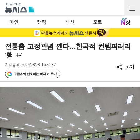
메인
랭킹
섹션
포토
전통춤 고정관념 깬다…한국적 컨템퍼러리
'행 +-'
기사등록
2024/08/08 15:31:37
가
가
구글에서 선호하는 매체로 추가