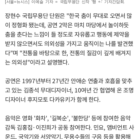
[서울=뉴시스] 이예슬 기자 = 국립무용단 신작 '행 +-' 기자간담회.
장현수 국립무용단 단원은 "한국 춤이 무대로 오면서 많
이 정형화 됐는데, 공연 2막은 마치 마당에서 놀이하듯
춤을 춘다는 느낌이 들 정도로 자유롭고 행동에 제약을
받지 않으면서도 의외성을 가지고 움직이는 나를 발견했
다"며 "전통을 바탕으로 한, 전통의 질감이 깊게 배겨지
는 의외성"이라고 설명했다.
공연은 1997년부터 27년간 안애순 연출과 호흡을 맞추
고 있는 김종석 무대디자이너, 10여년 간 협엽해 온 조명
디자이너 후지모토 다카유키가 함께 한다.
음악은 영화 '화차', '길복순', '불한당' 등에 참여한 음악
감독 김홍집·이진희가 공동 참여한다. 민요, 앰비언트 사
운드, 국악기와 서양악기, 무용수들의 구음 등을 활용해