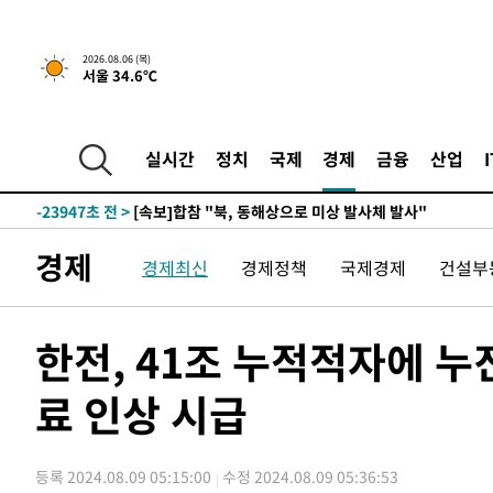
-160초 전 >
[속보]경찰, '홍명보 선임 논란' 대한축구협회·축구회관 등
2026.08.06 (목)
서울 34.6℃
-26363초 전 >
[속보]합참 "北 발사체는 단거리탄도미사일…감시·경계
화"
-26111초 전 >
日방위성, 北이 동해로 쏜 발사체는 탄도미사일 가능성
-24541초 전 >
[속보] SKT, 에이닷 서비스 장애 발생…"원인 파악 중"
실시간
정치
국제
경제
금융
산업
-23947초 전 >
[속보]합참 "북, 동해상으로 미상 발사체 발사"
-23343초 전 >
'낮 최고 39도' 불볕더위…한밤 열대야도 계속[내일날씨]
-23302초 전 >
[속보]7~9일 프로야구 3연전도 폭염 취소…11일 재개
경제
경제최신
경제정책
국제경제
건설부
-22964초 전 >
"韓 외환시장 개입 관측 배경엔 美의 대한국 무역적자 있
-22791초 전 >
'월드컵 탈락 후폭풍' 축구협회…초유의 압수수색에 '충격
-22631초 전 >
서울 낮 37.9도, 올여름 최고치 경신…영등포 순간 '40도
한전, 41조 누적적자에 
-22193초 전 >
[속보]종합특검, 대검 추가 압수수색…내란 중요임무종사
료 인상 시급
-18288초 전 >
[속보]코스닥, 800p 회복…0.26% 오른 801.67 마감
-18218초 전 >
[속보]코스피, 301.88포인트(4.58%) 내린 6296.38 마
-18083초 전 >
[속보]원·달러 환율, 0.7원 내린 1423.8원 마감
등록 2024.08.09 05:15:00
수정 2024.08.09 05:36:53
-15682초 전 >
"여기 떨어졌다"…다누리, 스페이스X 로켓 달 충돌 흔적