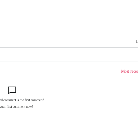
라하라 격파
인다"
 위협"
수용할까
 불가피"
 압수수색
태세 강
어"
·당황'
'
 혐의