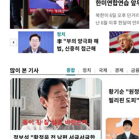
한미연합연습 앞
북한이 6일 오후 단거
난 6월 이후 한달여 
본부에 따르면 우리 군은
정치
서 동해상으로 발사된 
"사적
李 "부의 양극화 해
정확한 제원에 대해서는
법, 신중히 접근해
정보당국은 발사 초기부
 차이
야"
많이 본 기사
종합
정치
국제
경제
금
황기순 "원정
필리핀 도피
정보석 "황정음 전 남편 서글서글한