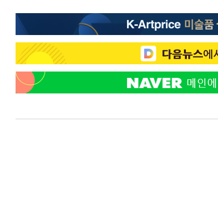
-18288초 전 >
[속보]코스닥, 800p 회복…0.26% 오른 801.67 마감
-18218초 전 >
[속보]코스피, 301.88포인트(4.58%) 내린 6296.38 마
-18083초 전 >
[속보]원·달러 환율, 0.7원 내린 1423.8원 마감
-15682초 전 >
"여기 떨어졌다"…다누리, 스페이스X 로켓 달 충돌 흔적
-12727초 전 >
손흥민, 5경기 연속골 실패…LAFC는 승부차기 끝 과달
-5328초 전 >
내일까지 39도 '펄펄'…기상청 "태풍 지나며 폭염 잠시 꺾
-4965초 전 >
트럼프, 한국계 진보 주지사 후보 맹공…"공산주의가 최대
-4943초 전 >
"美간섭에 합의 지연"…트럼프, '이란 호르무즈 통제권' 
-1463초 전 >
[속보]산업장관 "李정부, 원전 반대 안해…안정 전력 위해
-160초 전 >
[속보]경찰, '홍명보 선임 논란' 대한축구협회·축구회관 등