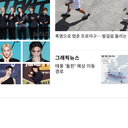
전남광주… 열화상 카메라에 담긴
폭염으로 멈춘 프로야구… 발걸음 돌리는
그래픽뉴스
태풍 '돌핀' 예상 이동
경로