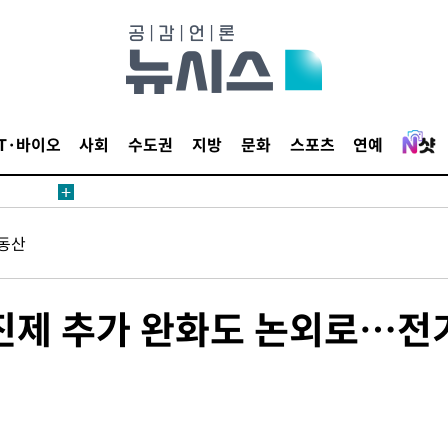
 압수수색
태세 강
IT·바이오
사회
수도권
지방
문화
스포츠
연예
동산
어"
·당황'
'
누진제 추가 완화도 논외로…전
 혐의
감
 포착