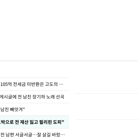
이승기 "차가원 105억 전세금 미반환은 고도의 사기"
 게시글에 전 남친 장기하 노래 선곡
 남친 빼앗겨"
도박으로 전 재산 잃고 필리핀 도피"
정보석 "황정음 전 남편 서글서글…잘 살길 바랐는데"