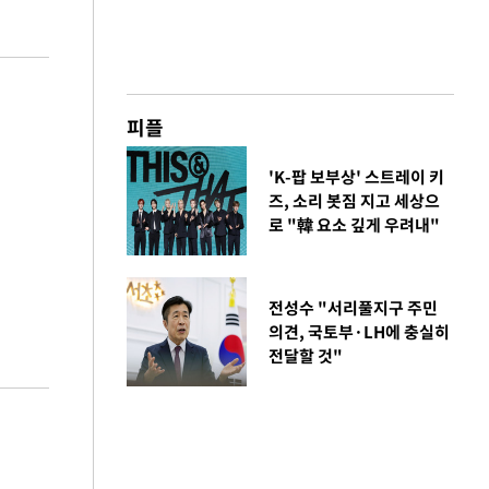
피플
'K-팝 보부상' 스트레이 키
즈, 소리 봇짐 지고 세상으
로 "韓 요소 깊게 우려내"
전성수 "서리풀지구 주민
의견, 국토부·LH에 충실히
전달할 것"