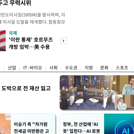
두고 무력시위
리탄도미사일(SRBM)을 발사하며, 지
만에 미사일 도발을 재개했다. 합동참모
 6일 오후 5시께 북한 원산 일대에
국제
경제
단거리 탄도미사일 1발을 포착했다.
'이란 통제' 호르무즈
초고가 겨냥 세제
 한미가 정밀 분석 중에 있다. 한미
개방 임박…美 수용
편…전월세 '유탄'
터 관련 동향을 추적 및 공
할까
려
융
산업
IT·바이오
사회
수도권
지방
문화
스포츠
 도박으로 전 재산 잃고
"
이승기 측 "차가원
정부, 전 산업에 'AI
전세금 미반환은 고
옷' 입힌다…AI 로봇