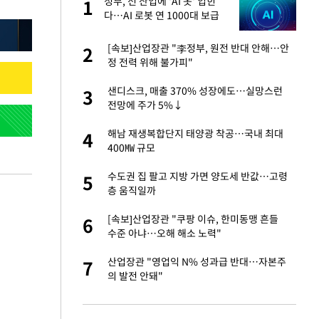
글
정부, 전 산업에 'AI 옷' 입힌
1
1
다…AI 로봇 연 1000대 보급
추진
 재산 잃고 필리핀
[속보]산업장관 "李정부, 원전 반대 안해…안
2
2
정 전력 위해 불가피"
 미반환은 고도의
샌디스크, 매출 370% 성장에도…실망스런
3
3
전망에 주가 5%↓
입힌다…AI 로봇 연
해남 재생복합단지 태양광 착공…국내 최대
4
4
400㎿ 규모
"짝짝이 눈 탈출"
수도권 집 팔고 지방 가면 양도세 반값…고령
5
5
층 움직일까
인간들이 이 꼴 만
[속보]산업장관 "쿠팡 이슈, 한미동맹 흔들
6
6
격한 반응
수준 아냐…오해 해소 노력"
이 산다' 선곡…쿨한
산업장관 "영업익 N% 성과급 반대…자본주
7
7
의 발전 안돼"