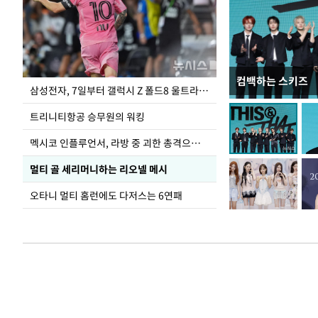
컴백하는 스키즈
입추 하루 앞둔 
삼성전자, 7일부터 갤럭시 Z 폴드8 울트라·폴드8·플립8 출시
폭염
트리니티항공 승무원의 워킹
멕시코 인플루언서, 라방 중 괴한 총격으로 사망
멀티 골 세리머니하는 리오넬 메시
오타니 멀티 홈런에도 다저스는 6연패