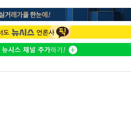
정보석 "황정음 전 남편 서
1
서글한 인상이었는데…"
감
황기순 "원정 도박으로 전
2
도피"
 포착
이승기 측 "차가원 전세금
3
라하라 격파
사기 수법…엄벌 원해"
인다"
정부, 전 산업에 'AI 옷' 
4
 위협"
1000대 보급 추진
수용할까
최준희, 또 성형수술 예고 
 불가피"
5
 압수수색
허지웅 "우리가 지지했던 
6
들었다"…형소법 개정에 
아이유, 장기하 '별일 없
7
일상 공개