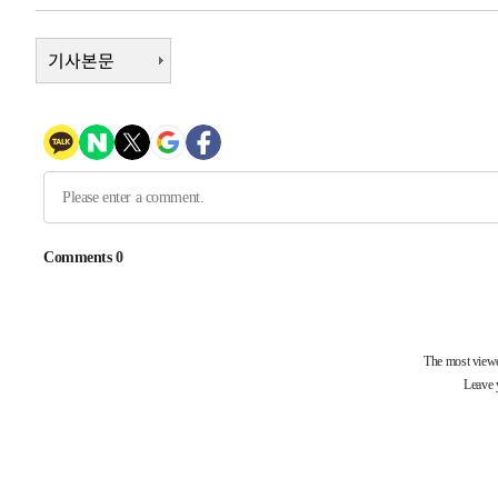
-12727초 전 >
손흥민, 5경기 연속골 실패…LAFC는 승부차기 끝 과달
-5328초 전 >
기사본문
내일까지 39도 '펄펄'…기상청 "태풍 지나며 폭염 잠시 꺾
-4965초 전 >
트럼프, 한국계 진보 주지사 후보 맹공…"공산주의가 최대
-4943초 전 >
"美간섭에 합의 지연"…트럼프, '이란 호르무즈 통제권' 
-1463초 전 >
[속보]산업장관 "李정부, 원전 반대 안해…안정 전력 위해
-160초 전 >
[속보]경찰, '홍명보 선임 논란' 대한축구협회·축구회관 등
-26363초 전 >
[속보]합참 "北 발사체는 단거리탄도미사일…감시·경계
화"
-26111초 전 >
日방위성, 北이 동해로 쏜 발사체는 탄도미사일 가능성
-24541초 전 >
[속보] SKT, 에이닷 서비스 장애 발생…"원인 파악 중"
-23947초 전 >
[속보]합참 "북, 동해상으로 미상 발사체 발사"
-23343초 전 >
'낮 최고 39도' 불볕더위…한밤 열대야도 계속[내일날씨]
-23302초 전 >
[속보]7~9일 프로야구 3연전도 폭염 취소…11일 재개
-22964초 전 >
"韓 외환시장 개입 관측 배경엔 美의 대한국 무역적자 있
-22791초 전 >
'월드컵 탈락 후폭풍' 축구협회…초유의 압수수색에 '충격
-22631초 전 >
서울 낮 37.9도, 올여름 최고치 경신…영등포 순간 '40도
-22193초 전 >
[속보]종합특검, 대검 추가 압수수색…내란 중요임무종사