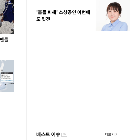
'홈플 피해' 소상공인 이번에
도 뒷전
 팬들
이 대통령, '청년 대책 속도 높여야…폭염 문제도
입추 코앞인데 전
총력 대응'