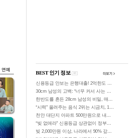
금융
개
외국인 폭풍매도에
 우
코스피 6200선 주저
앉아
연예