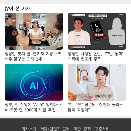
많이 본 기사
정웅인 첫째 딸, 연기자 지망…또
황정민 사생활 논란, '77번 통화'
배우 꿈꾸는 스타 2세
기록에 법조계 주목
정부, 전 산업에 'AI 옷' 입힌다…
'첫 주연' 정준원 "심판대 올라…
AI 로봇 연 1000대 보급 추진
많이 걱정돼"
회사소개
제휴/컨텐츠 판매
약관·정책
고충처리