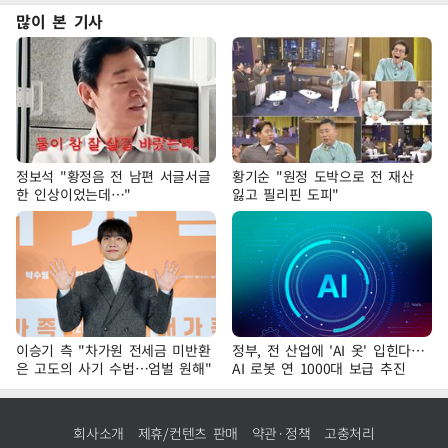
많이 본 기사
정보석 "황정음 전 남편 서글서글
황기순 "원정 도박으로 전 재산
한 인상이었는데…"
잃고 필리핀 도피"
이승기 측 "차가원 전세금 미반환
정부, 전 산업에 'AI 옷' 입힌다…
은 고도의 사기 수법…엄벌 원해"
AI 로봇 연 1000대 보급 추진
회사소개
제휴/컨텐츠 판매
약관·정책
고충처리