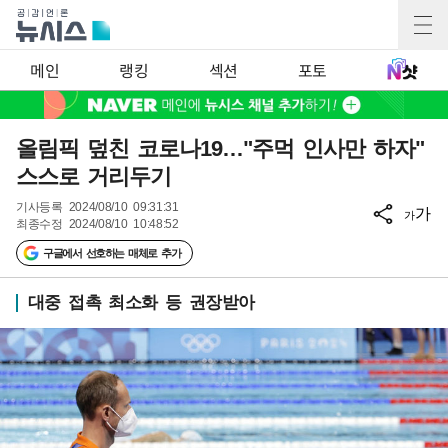
메인
랭킹
섹션
포토
올림픽 덮친 코로나19…"주먹 인사만 하자"
스스로 거리두기
기사등록
2024/08/10 09:31:31
가
가
최종수정
2024/08/10 10:48:52
구글에서 선호하는 매체로 추가
대중 접촉 최소화 등 권장받아