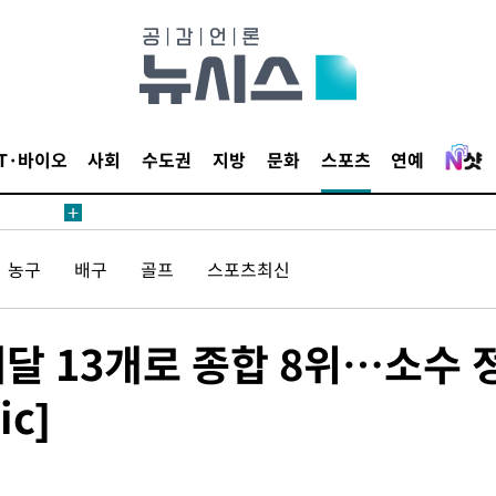
액
IT·바이오
사회
수도권
지방
문화
스포츠
연예
 사망
 CDC
농구
배구
골프
스포츠최신
 압수수색
위 등 9곳
메달 13개로 종합 8위…소수 
출발
c]
개장
3명은 중