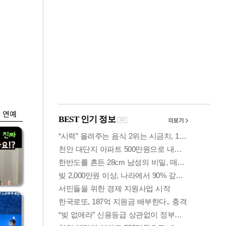
금융
입찰
"집값 더 뛰기 전 사
효성
자"…보금자리론 수
요 폭증
연예