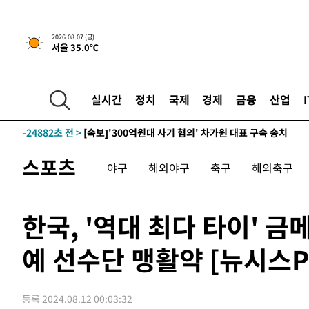
-7968초 전 >
[속보] 뉴욕증시, 일제 하락 마감…나스닥 0.06%↓
2026.08.07 (금)
서울 35.0℃
-32006초 전 >
[속보] 7월 중국 수출 23.9%↑ 수입 27.5%↑…무역총
25.3%↑
-29166초 전 >
[속보]'채상병 순직 책임' 임성근, 항소심도 징역 3년
-29032초 전 >
[속보]종합특검, '관저이전 봐주기 감사' 유병호 구속기소
실시간
정치
국제
경제
금융
산업
-25632초 전 >
민주 콩고 에볼라환자 4천명 돌파, 4053명 발생 1850명
-24882초 전 >
[속보]'300억원대 사기 혐의' 차가원 대표 구속 송치
-24076초 전 >
"미 전국적 살모네라 식중독 원인은 멕시코산 할라피뇨"--
스포츠
야구
해외야구
축구
해외축구
-22589초 전 >
[속보]경찰·노동부, HL만도 평택사업장 끼임 사망 관련
-22470초 전 >
[속보]합수본, '투표율 허위 입력' 중앙·서울·경기도 선관
압수수색
-22225초 전 >
[속보]원·달러 환율, 오전 9시 1423.8원
한국, '역대 최다 타이' 금
-22021초 전 >
[속보]삼성전자·SK하이닉스 동반 강보합…1%대 상승 
예 선수단 맹활약 [뉴시스Pi
-22007초 전 >
[속보]코스닥, 5.95포인트(0.74%) 상승한 807.62개장
-21975초 전 >
[속보]코스피, 6300선 재탈환…1.09% 오른 6365.07 
-19140초 전 >
시리아 다마스쿠스 교외에서 미니버스 폭발.. 14명 부상, 
등록 2024.08.12 00:03:32
태
-18438초 전 >
입추에도 극한더위…서울 낮 39도 '폭염중대경보'