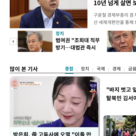
10년 넘게 살면
구윤철 경제부총리 겸 
산 세제개편안을 통해
지적에 대해 "사는(실거
정치
어들고 나중에 팔 때 
첫 입
범여권 "조희대 직무
총리는 이날 오전 MBC
방기…대법관 즉시
터뷰에서 "이게(30억원
역 송
제청"
많이 본 기사
종합
정치
국제
경제
금
"바지 벗고 
탈북민 김서아
회상
방은희, 母 고독사에 오열 "이틀 만