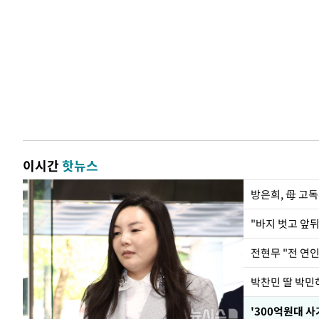
이시간
핫뉴스
방은희, 母 고독
전현무 "전 연
'300억원대 사