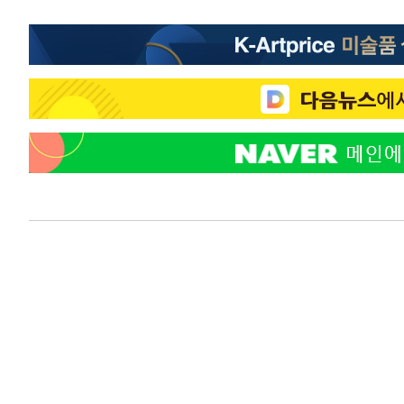
-19140초 전 >
시리아 다마스쿠스 교외에서 미니버스 폭발.. 14명 부상, 
태
-18438초 전 >
입추에도 극한더위…서울 낮 39도 '폭염중대경보'
-13402초 전 >
이란, 호르무즈서 "적국 목표물들"과 대치로 남부 케슘섬
례 큰 폭발음
-12117초 전 >
[속보]美, 폴리실리콘 수입 규제…파생제품 15% 관세, 1
발효
-10268초 전 >
[속보]트럼프, 美 원정출산 금지 행정명령 서명
-7968초 전 >
[속보] 뉴욕증시, 일제 하락 마감…나스닥 0.06%↓