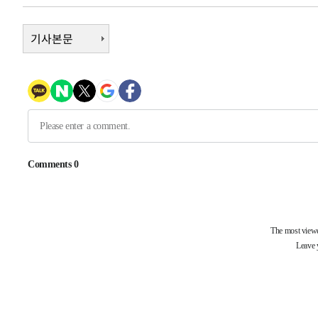
-13402초 전 >
이란, 호르무즈서 "적국 목표물들"과 대치로 남부 케슘섬
례 큰 폭발음
-12117초 전 >
기사본문
[속보]美, 폴리실리콘 수입 규제…파생제품 15% 관세, 1
발효
-10268초 전 >
[속보]트럼프, 美 원정출산 금지 행정명령 서명
-7968초 전 >
[속보] 뉴욕증시, 일제 하락 마감…나스닥 0.06%↓
-32006초 전 >
[속보] 7월 중국 수출 23.9%↑ 수입 27.5%↑…무역총
25.3%↑
-29166초 전 >
[속보]'채상병 순직 책임' 임성근, 항소심도 징역 3년
-29032초 전 >
[속보]종합특검, '관저이전 봐주기 감사' 유병호 구속기소
-25632초 전 >
민주 콩고 에볼라환자 4천명 돌파, 4053명 발생 1850명
-24882초 전 >
[속보]'300억원대 사기 혐의' 차가원 대표 구속 송치
-24076초 전 >
"미 전국적 살모네라 식중독 원인은 멕시코산 할라피뇨"--
-22589초 전 >
[속보]경찰·노동부, HL만도 평택사업장 끼임 사망 관련
-22470초 전 >
[속보]합수본, '투표율 허위 입력' 중앙·서울·경기도 선관
압수수색
-22225초 전 >
[속보]원·달러 환율, 오전 9시 1423.8원
-22021초 전 >
[속보]삼성전자·SK하이닉스 동반 강보합…1%대 상승 
-22007초 전 >
[속보]코스닥, 5.95포인트(0.74%) 상승한 807.62개장
-21975초 전 >
[속보]코스피, 6300선 재탈환…1.09% 오른 6365.07 