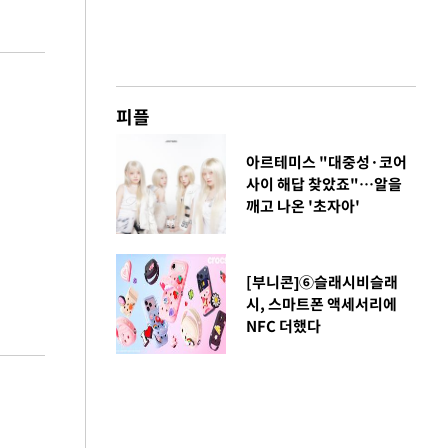
피플
아르테미스 "대중성·코어
사이 해답 찾았죠"…알을
깨고 나온 '초자아'
[부니콘]⑥슬래시비슬래
시, 스마트폰 액세서리에
NFC 더했다