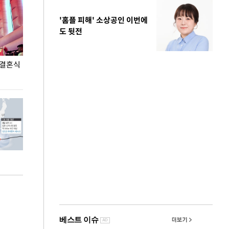
'홈플 피해' 소상공인 이번에
도 뒷전
 결혼식
폭염으로 멈춘 프로야구… 발걸음 돌리는 팬들
이 대통령, '청
총력 대응'