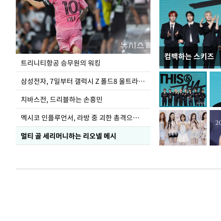
컴백하는 스키즈
입추 코앞인데 전
트리니티항공 승무원의 워킹
삼성전자, 7일부터 갤럭시 Z 폴드8 울트라·폴드8·플립8 출시
치바스전, 드리블하는 손흥민
멕시코 인플루언서, 라방 중 괴한 총격으로 사망
멀티 골 세리머니하는 리오넬 메시