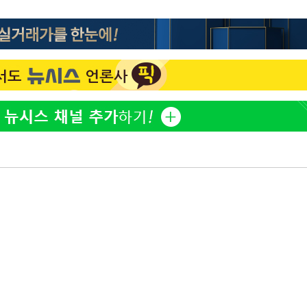
방은희, 母 고독사에 오열 
1
틀 만에 발견"
3명은 중
"바지 벗고 앞뒤로 돌아야
2
에서 두차
서아, 기쁨조 검사 수치심
20일 후
김지수, '여행사 대표' 변
3
니…"
"여군 지원 막힌 UDT 훈
4
다"…707 출신 女유튜버 
"신약 찾자"…정부 과제로
5
바이오
한화큐셀·OCI, 美 수입
6
격제 도입에…"공정 경쟁
영"
"46세 맞아?" 바다를 '핫
7
닝…유산소 운동 효과 '톡