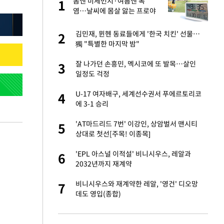
"이
봄엔 미세먼지·여름엔 폭
1
1
염…날씨에 몸살 앓는 프로야
구, 돔구장 절실
 했다"…탈북민 김
김민재, 뮌헨 동료들에게 '한국 치킨' 선물…
2
2
 회상
獨 "특별한 마지막 밤"
신 근황 "가볼 만하
잘 나가던 손흥민, 멕시코에 또 발목…살인
3
3
일정도 걱정
련 직접 해봤습니
U-17 여자배구, 세계선수권서 푸에르토리코
4
4
'완벽 소화'
에 3-1 승리
 속도내는 K-제약
'AT마드리드 7번' 이강인, 상암벌서 맨시티
5
5
상대로 첫선[주목! 이종목]
 폴리실리콘 최저가
'EPL 아스널 이적설' 비니시우스, 레알과
6
6
·수익성 개선 환
2032년까지 재계약
걸 몸매'로 만든 러
비니시우스와 재계약한 레알, '영건' 디오망
7
7
톡'
데도 영입(종합)