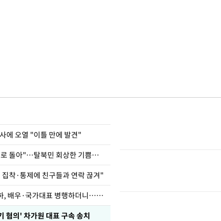
사에 오열 "이틀 만에 발견"
"바지 벗고 앞뒤로 돌아"…탈북민 회상한 기쁨조 검사
인 집착·통제에 친구들과 연락 끊겨"
박찬민 딸 박민하, 배우·국가대표 병행하더니…근황이
기 혐의' 차가원 대표 구속 송치