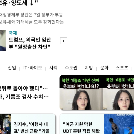
 보유·양도세 ↓"
재정경제부 장관은 7일 정부가 부동
 보유세와 거래세를 모두 강화했다는
주) 30억원 이하 주택은 보유세도 줄
국제
경제
양도세도 줄어든다"고 설명했다. 구 부
트럼프, 외국인 임산
[단독]국가계약 
 라디오 '김종배의 시선집중'과의 인
부 "원정출산 차단"
제한 손본다…실
 이하 주택이) 99% 정도 된다.
명령
검토
융
산업
IT·바이오
사회
수도권
지방
문화
스포츠
앞뒤로 돌아야 했다"…
, 기쁨조 검사 수치심
김지수, '여행사 대
"여군 지원 막힌
표' 변신 근황 "가볼
UDT 훈련 직접 해봤