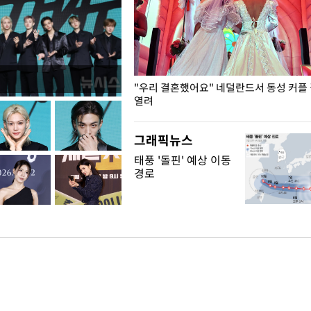
국엔 찜통 더위
"우리 결혼했어요" 네덜란드서 동성 커플
열려
그래픽뉴스
태풍 '돌핀' 예상 이동
경로