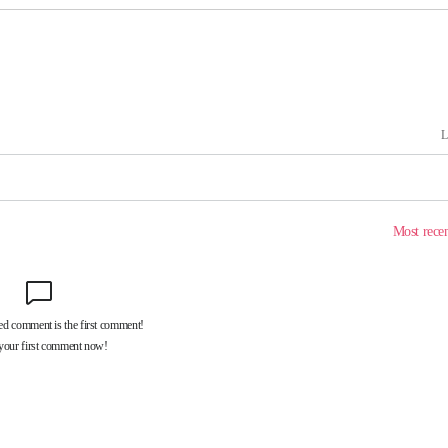
에서 두차
20일 후
액
 사망
 CDC
 압수수색
위 등 9곳
출발
개장