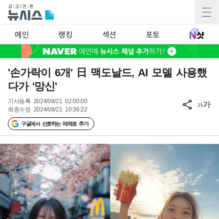
메인
랭킹
섹션
포토
'손가락이 6개' 日 맥도날드, AI 모델 사용했
다가 '망신'
기사등록
2024/08/21 02:00:00
가
가
최종수정
2024/08/21 10:36:22
구글에서 선호하는 매체로 추가