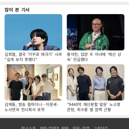
많이 본 기사
김희철, 결국 '거꾸로 태극기' 사과
홍석천, 입양 두 자녀에 '재산 상
"깊게 보지 못했다"
속' 언급했다
김제동, 방송 뜸하더니…이문세·
''9440억 재산분할 앞둔' 노소영
노사연과 전시회서 포착
관장, 최수종 옆 깜짝 근황
회사소개
제휴/컨텐츠 판매
약관·정책
고충처리