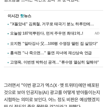
이시간
핫
뉴스
"X돌았네" 김희철, 거꾸로 태극기 분노 하루만에…
오지헌 "일타강사 父…100평 수영장 딸린 집 살았다"
홍석천 "나 죽으면…" 돌연 자녀에 재산상속 언급
고영욱, 이번엔 박하선 공격…"류수영 열심히 일해야"
그러면서 "이번 광고가 엑스(X·옛 트위터)에만 배포된
것으로 보아 인공지능(AI) 광고를 어떻게 받아들이는지
시험하는 의미로 보인다. 어느 정도 비판은 예상했겠지
만 이 정도일 줄은 몰랐을 것"이라고 전했다.