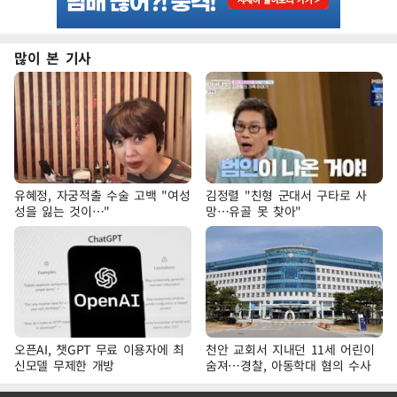
많이 본 기사
유혜정, 자궁적출 수술 고백 "여성
김정렬 "친형 군대서 구타로 사
성을 잃는 것이…"
망…유골 못 찾아"
오픈AI, 챗GPT 무료 이용자에 최
천안 교회서 지내던 11세 어린이
신모델 무제한 개방
숨져…경찰, 아동학대 혐의 수사