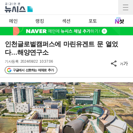
메인
랭킹
섹션
포토
인천글로벌캠퍼스에 마린유겐트 문 열었
다…해양연구소
기사등록
2024/08/22 10:37:06
가
가
구글에서 선호하는 매체로 추가