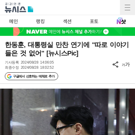
메인
랭킹
섹션
포토
한동훈, 대통령실 만찬 연기에 "따로 이야기
들은 것 없어" [뉴시스Pic]
기사등록
2024/08/28 14:06:05
가
가
최종수정
2024/08/28 18:02:52
구글에서 선호하는 매체로 추가