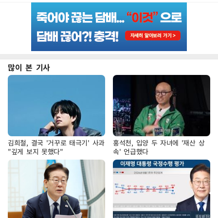
많이 본 기사
김희철, 결국 '거꾸로 태극기' 사과
홍석천, 입양 두 자녀에 '재산 상
"깊게 보지 못했다"
속' 언급했다