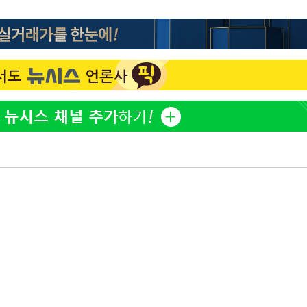
"서장훈, 28억에 산 서초 
1
450억에 매물로"
 마쳐
전현무 "전 연인 집착에 
2
박찬민 딸 박민하, 배우
3
장 기소
니…여유로운 근황 공개
SK하이닉스, 주당 375원
4
회
분기 중 추가 주주환원 발
교수…이병
외국인 심판 성 접대 7
절차 개시
5
국 축구 '5승 2무'
.3%↑
홍서범♥조갑경, 아들 불륜
6
은 미소
[속보]SK하이닉스, 주당 3
7
당…"3분기 중 주주환원 