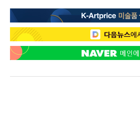
-12264초 전 >
[속보]코스닥, 2.86포인트(0.36%) 내린 798.81마감
-12217초 전 >
[속보]코스피, 6200선 약보합…0.60% 내린 6258.77에
-12197초 전 >
[속보]원·달러 환율, 7.7원 내린 1416.1원 마감
-12086초 전 >
[속보] 노원서 40.1도 관측…서울, 2018년 이후 첫 40도
-9176초 전 >
[속보]종합특검, '계엄 수용공간 확보' 신용해 前교정본부
-8049초 전 >
외신들도 주목한 韓축구 파문…"국민적 공분에 수사 재개"
-8020초 전 >
11시간 압수수색에 성접대 파문까지…'쑥대밭' 된 축구협
-7042초 전 >
[속보]규제합리화위원회 부위원장에 김태유 서울대 공대 
태 후임
-3400초 전 >
[속보]국힘 윤리위, '돌려차기 발언' 진종오·서범수 징계 
21분 전 >
[속보] 7월 중국 수출 23.9%↑ 수입 27.5%↑…무역총액 25
1시간 전 >
[속보]'채상병 순직 책임' 임성근, 항소심도 징역 3년