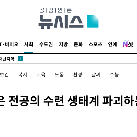
말고 과감히
쪽 아웃바
IT·바이오
사회
수도권
지방
문화
스포츠
연예
 하향
별재난지역
…희망지 못
/보건
복지
교육
노동
환경
날씨
수능
날씨]
요 선제 대
단
은 전공의 수련 생태계 파괴하
무'
 마쳐