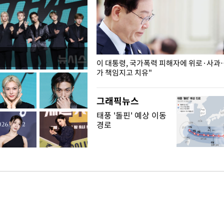
개구리밥
이 대통령, 국가폭력 피해자에 위로·사과
가 책임지고 치유"
그래픽뉴스
태풍 '돌핀' 예상 이동
경로