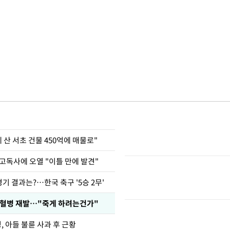
에 산 서초 건물 450억에 매물로"
고독사에 오열 "이틀 만에 발견"
경기 결과는?…한국 축구 '5승 2무'
백혈병 재발…"죽게 하려는건가"
 아들 불륜 사과 후 근황