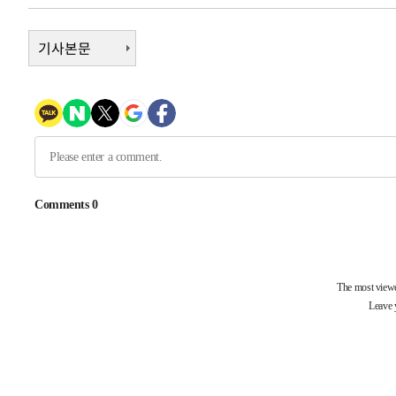
-9176초 전 >
[속보]종합특검, '계엄 수용공간 확보' 신용해 前교정본부
-8049초 전 >
기사본문
외신들도 주목한 韓축구 파문…"국민적 공분에 수사 재개"
-8020초 전 >
11시간 압수수색에 성접대 파문까지…'쑥대밭' 된 축구협
-7042초 전 >
[속보]규제합리화위원회 부위원장에 김태유 서울대 공대 
태 후임
-3400초 전 >
[속보]국힘 윤리위, '돌려차기 발언' 진종오·서범수 징계 
21분 전 >
[속보] 7월 중국 수출 23.9%↑ 수입 27.5%↑…무역총액 25
1시간 전 >
[속보]'채상병 순직 책임' 임성근, 항소심도 징역 3년
-29564초 전 >
[속보]이 대통령 "부동산 공급 기존 사고방식 매달리지 
실천"
-28649초 전 >
이란, "오만과 '중앙 단일 루트' 합의…북쪽 인바운드·남
운드는 임시"
-20217초 전 >
"낮 기온 소폭 하락"…수도권 폭염중대경보, 폭염경보로
-20181초 전 >
[속보]이 대통령, '호우피해' 안동·의성 관할 4개 면 특
선포
-20144초 전 >
[단독]중수청 지원 검사들, 정원 초과 시 낮은 계급 임용
갈 수도
-18115초 전 >
낮 최고 37도 찜통더위…곳곳 소나기·강원 많은 비[내일
-16421초 전 >
SK하이닉스, 용인·청주 팹에 54조 투자…"AI 메모리 수
응"
-13277초 전 >
여자배구 이재영·이다영 자매, 아제르바이잔 투란VC 입
-12530초 전 >
외국인 심판 성 접대 7경기 들여다보니…한국 축구 '5승 2