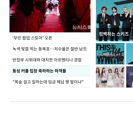
컴백하는 스키즈
지석천 뒤덮은 
'무민 팝업 스토어' 오픈
녹색 빛깔 띄는 동복호…저수율은 절반 남짓
반정부 시위대와 대치한 아르헨티나 경찰
동성 커플 입장 축하하는 하객들
"목숨 걸고 일하는데 임금 체납 웬 말이냐"