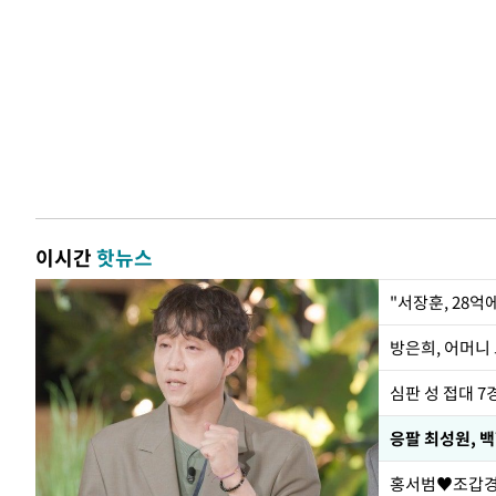
이시간
핫뉴스
"서장훈, 28억
방은희, 어머니 
심판 성 접대 7
응팔 최성원, 
홍서범♥조갑경,