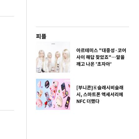
피플
아르테미스 "대중성·코어
사이 해답 찾았죠"…알을
깨고 나온 '초자아'
[부니콘]⑥슬래시비슬래
시, 스마트폰 액세서리에
NFC 더했다