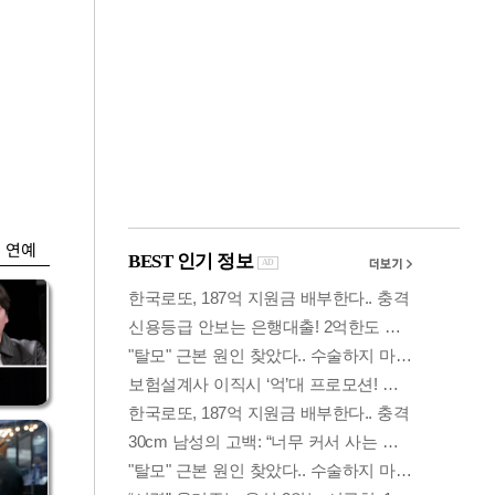
금융
…
두나무, 경찰청 '압수
 중
가상자산' 관리한다
연예