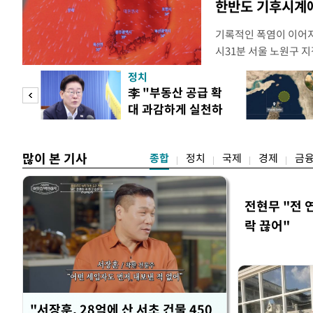
한반도 기후시계에
기록적인 폭염이 이어지
시31분 서울 노원구 지
어선 것으로 관측됐다. 지
정치
이상의 기온이 관측된 이
 두
李 "부동산 공급 확
동기상관측장비(AWS)
대 과감하게 실천하
(ASOS)을 기준으로 
 정도
라"
많이 본 기사
종합
정치
국제
경제
금
전현무 "전 
락 끊어"
"서장훈, 28억에 산 서초 건물 450