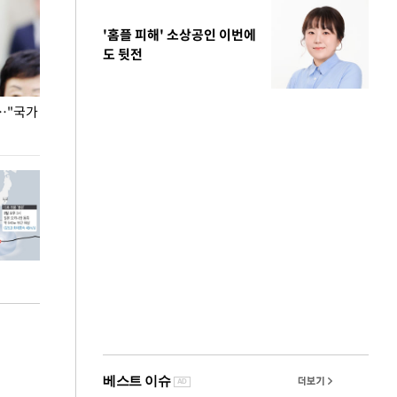
'홈플 피해' 소상공인 이번에
도 뒷전
…"국가
홈플러스, 67개 점포 가오픈… 13일 정식 개장
오세훈 서울시장,
환경 점검