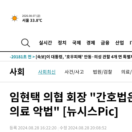
2026.08.07 (금)
서울 33.8℃
1시간 전 >
[속보]'채상병 순직 책임' 임성근, 항소심도 징역 3년
-29564초 전 >
[속보]이 대통령 "부동산 공급 기존 사고방식 매달리지 
실천"
-28649초 전 >
이란, "오만과 '중앙 단일 루트' 합의…북쪽 인바운드·남
실시간
정치
국제
경제
금융
산업
운드는 임시"
-20217초 전 >
"낮 기온 소폭 하락"…수도권 폭염중대경보, 폭염경보로
-20181초 전 >
[속보]이 대통령, '호우피해' 안동·의성 관할 4개 면 특
선포
-20144초 전 >
[단독]중수청 지원 검사들, 정원 초과 시 낮은 계급 임용
사회
사회최신
사건/사고
법원/검찰
의료
갈 수도
-18115초 전 >
낮 최고 37도 찜통더위…곳곳 소나기·강원 많은 비[내일
-16421초 전 >
SK하이닉스, 용인·청주 팹에 54조 투자…"AI 메모리 수
응"
-13277초 전 >
여자배구 이재영·이다영 자매, 아제르바이잔 투란VC 입
임현택 의협 회장 "간호법
-12530초 전 >
외국인 심판 성 접대 7경기 들여다보니…한국 축구 '5승 2
의료 악법" [뉴시스Pic]
-12264초 전 >
[속보]코스닥, 2.86포인트(0.36%) 내린 798.81마감
-12217초 전 >
[속보]코스피, 6200선 약보합…0.60% 내린 6258.77에
-12197초 전 >
[속보]원·달러 환율, 7.7원 내린 1416.1원 마감
등록 2024.08.28 16:22:20
수정 2024.08.28 20:08:52
-12086초 전 >
[속보] 노원서 40.1도 관측…서울, 2018년 이후 첫 40도