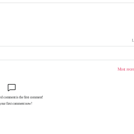
장 기소
회
교수…이병
절차 개시
.3%↑
말고 과감히
쪽 아웃바
 하향
별재난지역
…희망지 못
날씨]
요 선제 대
단
무'