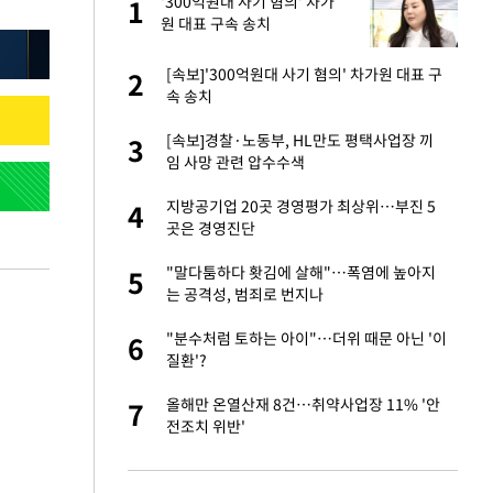
건물
'300억원대 사기 혐의' 차가
1
1
원 대표 구속 송치
친구들과 연락 끊어"
[속보]'300억원대 사기 혐의' 차가원 대표 구
2
2
속 송치
·국가대표 병행하더
[속보]경찰·노동부, HL만도 평택사업장 끼
3
3
임 사망 관련 압수수색
 분기배당 결정…3
지방공기업 20곳 경영평가 최상위…부진 5
4
4
표
곳은 경영진단
경기 들여다보니…한
"말다툼하다 홧김에 살해"…폭염에 높아지
5
5
는 공격성, 범죄로 번지나
 사과 후 근황…밝
"분수처럼 토하는 아이"…더위 때문 아닌 '이
6
6
질환'?
75원 분기 배
올해만 온열산재 8건…취약사업장 11% '안
7
7
방안 확정"
전조치 위반'