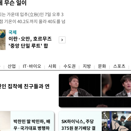
 무슨 일이
는 가운데 입추(立秋)인 7일 오후 3
점 기온이 40.2도까지 올라 40도를 넘
난 2018년 8월 1일 서울에서 40도
국제
경제
후 8년 만이다. 이번 40도 돌파는 자
이란·오만, 호르무즈
수도권 고용 급랭
 기준이다. 공식인 종관기상관측
'중앙 단일 루트' 합
전국 취업자 10명
하는 서울의 공
의
1명뿐
융
산업
IT·바이오
사회
수도권
지방
문화
스포츠
연인 집착에 친구들과 연
박찬민 딸 박민하, 배
SK하이닉스, 주당
우·국가대표 병행하
375원 분기배당 결