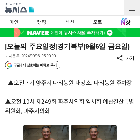
메인
랭킹
섹션
포토
[오늘의 주요일정]경기북부(9월6일 금요일)
기사등록
2024/09/06 05:00:00
가
가
구글에서 선호하는 매체로 추가
▲오전 7시 양주시 나리농원 대청소, 나리농원 주차장
▲오전 10시 제249회 파주시의회 임시회 예산결산특별
위원회, 파주시의회