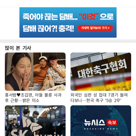
많이 본 기사
홍서범♥조갑경, 아들 불륜 사과
외국인 심판 성 접대 7경기 들여
후 근황…밝은 미소
다보니…한국 축구 '5승 2무'