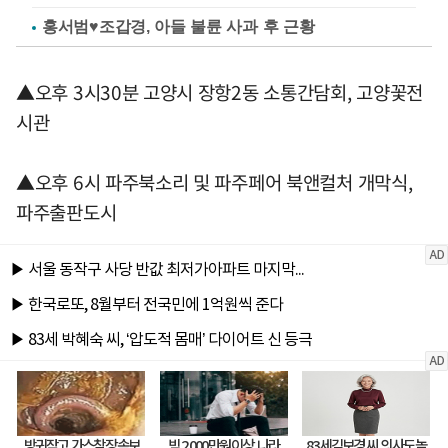
홍서범♥조갑경, 아들 불륜 사과 후 근황
▲오후 3시30분 고양시 장항2동 소통간담회, 고양꽃전
시관
▲오후 6시 파주북소리 및 파주페어 북앤컬처 개막식,
파주출판도시