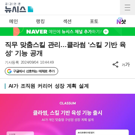
메인
랭킹
섹션
포토
직무 맞춤스킬 관리…클라썸 '스킬 기반 육
성' 기능 공개
기사등록
2024/09/04 10:44:49
가
가
구글에서 선호하는 매체로 추가
AI가 조직원 커리어 성장 계획 설계