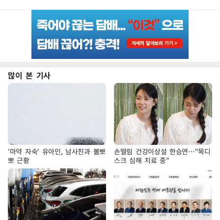
많이 본 기사
'마약 자숙' 유아인, 남사친과 볼뽀
손떨림 건강이상설 한승연…"목디
뽀 근황
스크 심해 치료 중"