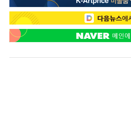
-16961초 전 >
[속보]코스닥, 800p 회복…0.26% 오른 801.67 마감
-16891초 전 >
[속보]코스피, 301.88포인트(4.58%) 내린 6296.38 마
-16756초 전 >
[속보]원·달러 환율, 0.7원 내린 1423.8원 마감
-14355초 전 >
"여기 떨어졌다"…다누리, 스페이스X 로켓 달 충돌 흔적
-11400초 전 >
손흥민, 5경기 연속골 실패…LAFC는 승부차기 끝 과달
-4001초 전 >
내일까지 39도 '펄펄'…기상청 "태풍 지나며 폭염 잠시 꺾
-3638초 전 >
트럼프, 한국계 진보 주지사 후보 맹공…"공산주의가 최대
-3616초 전 >
"美간섭에 합의 지연"…트럼프, '이란 호르무즈 통제권' 
-136초 전 >
[속보]산업장관 "李정부, 원전 반대 안해…안정 전력 위해 
19분 전 >
[속보]경찰, '홍명보 선임 논란' 대한축구협회·축구회관 등 