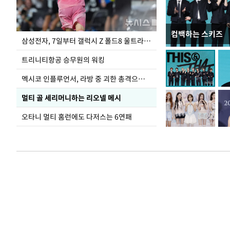
컴백하는 스키즈
입추 하루 앞둔 
삼성전자, 7일부터 갤럭시 Z 폴드8 울트라·폴드8·플립8 출시
폭염
트리니티항공 승무원의 워킹
멕시코 인플루언서, 라방 중 괴한 총격으로 사망
멀티 골 세리머니하는 리오넬 메시
오타니 멀티 홈런에도 다저스는 6연패