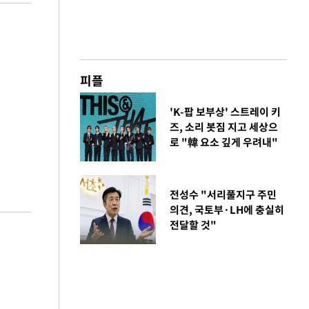
피플
'K-팝 보부상' 스트레이 키
즈, 소리 봇짐 지고 세상으
로 "韓 요소 깊게 우려내"
전성수 "서리풀지구 주민
의견, 국토부·LH에 충실히
전달할 것"