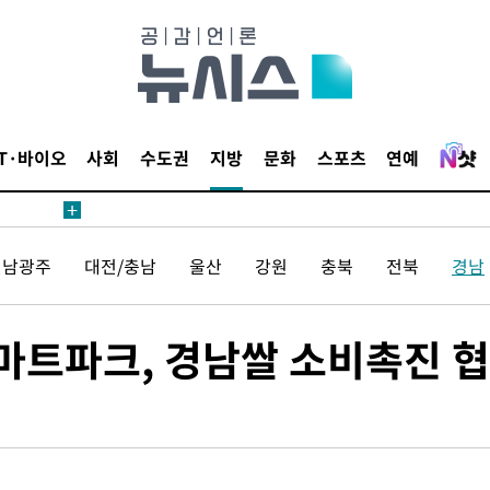
압수수색
태세 강
IT·바이오
사회
수도권
지방
문화
스포츠
연예
전남광주
대전/충남
울산
강원
충북
전북
경남
어"
·당황'
'
마트파크, 경남쌀 소비촉진 
 혐의
감
 포착