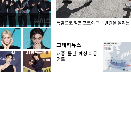
전남광주… 열화상 카메라에 담긴
폭염으로 멈춘 프로야구… 발걸음 돌리는
그래픽뉴스
태풍 '돌핀' 예상 이동
경로