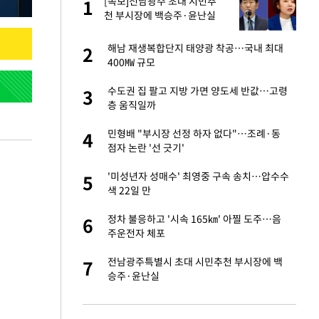
글
[속보]전남광주 초대 시민추
1
1
천 부시장에 백승주·윤난실
 재산 잃고 필리핀
해남 재생복합단지 태양광 착공…국내 최대
2
2
400㎿ 규모
 미반환은 고도의
수도권 집 팔고 지방 가면 양도세 반값…고령
3
3
층 움직일까
입힌다…AI 로봇 연
민형배 "부시장 선정 하자 없다"…조례·동
4
4
점자 논란 '선 긋기'
"짝짝이 눈 탈출"
'미성년자 성매수' 최영중 구속 송치…압수수
5
5
색 22일 만
이 산다' 선곡…쿨한
정차 불응하고 '시속 165㎞' 아찔 도주…음
6
6
주운전자 체포
인간들이 이 꼴 만
전남광주특별시 초대 시민추천 부시장에 백
7
7
격한 반응
승주·윤난실