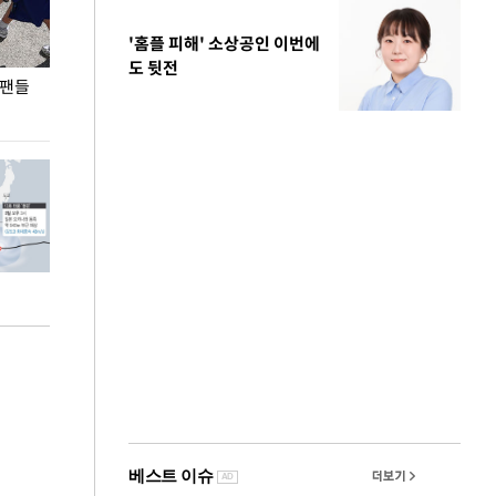
'홈플 피해' 소상공인 이번에
도 뒷전
 팬들
이 대통령, '청년 대책 속도 높여야…폭염 문제도
입추 코앞인데 전
총력 대응'