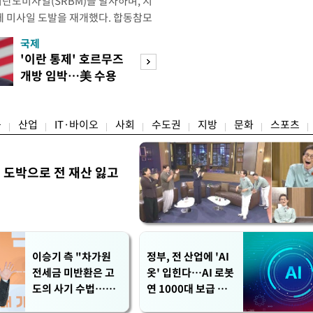
리탄도미사일(SRBM)을 발사하며, 지
만에 미사일 도발을 재개했다. 합동참모
 6일 오후 5시께 북한 원산 일대에
국제
경제
단거리 탄도미사일 1발을 포착했다.
'이란 통제' 호르무즈
초고가 겨냥 세제
 한미가 정밀 분석 중에 있다. 한미
개방 임박…美 수용
편…전월세 '유탄'
터 관련 동향을 추적 및 공
할까
려
융
산업
IT·바이오
사회
수도권
지방
문화
스포츠
 도박으로 전 재산 잃고
"
이승기 측 "차가원
정부, 전 산업에 'AI
전세금 미반환은 고
옷' 입힌다…AI 로봇
도의 사기 수법…엄
연 1000대 보급 추
벌 원해"
진