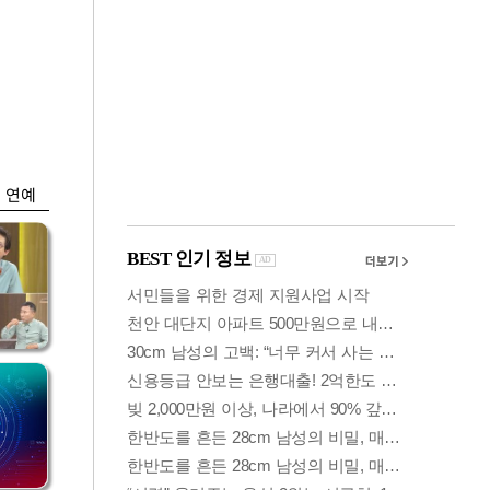
금융
개
외국인 폭풍매도에
 우
코스피 6200선 주저
앉아
연예