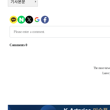
기사본문
-11400초 전 >
손흥민, 5경기 연속골 실패…LAFC는 승부차기 끝 과달
-4001초 전 >
내일까지 39도 '펄펄'…기상청 "태풍 지나며 폭염 잠시 꺾
-3638초 전 >
트럼프, 한국계 진보 주지사 후보 맹공…"공산주의가 최대
-3616초 전 >
"美간섭에 합의 지연"…트럼프, '이란 호르무즈 통제권' 
-136초 전 >
[속보]산업장관 "李정부, 원전 반대 안해…안정 전력 위해 
19분 전 >
[속보]경찰, '홍명보 선임 논란' 대한축구협회·축구회관 등 
-25036초 전 >
[속보]합참 "北 발사체는 단거리탄도미사일…감시·경계
화"
-24784초 전 >
日방위성, 北이 동해로 쏜 발사체는 탄도미사일 가능성
-23214초 전 >
[속보] SKT, 에이닷 서비스 장애 발생…"원인 파악 중"
-22620초 전 >
[속보]합참 "북, 동해상으로 미상 발사체 발사"
-22016초 전 >
'낮 최고 39도' 불볕더위…한밤 열대야도 계속[내일날씨]
-21975초 전 >
[속보]7~9일 프로야구 3연전도 폭염 취소…11일 재개
-21637초 전 >
"韓 외환시장 개입 관측 배경엔 美의 대한국 무역적자 있
-21464초 전 >
'월드컵 탈락 후폭풍' 축구협회…초유의 압수수색에 '충격
-21304초 전 >
서울 낮 37.9도, 올여름 최고치 경신…영등포 순간 '40도
-20866초 전 >
[속보]종합특검, 대검 추가 압수수색…내란 중요임무종사