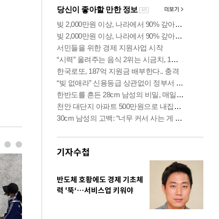
기자수첩
반도체 호황에도 경제 기초체
력 '뚝‘…서비스업 키워야