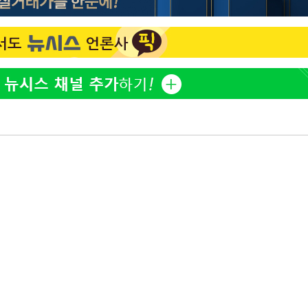
정보석 "황정음 전 남편 서
1
서글한 인상이었는데…"
감
황기순 "원정 도박으로 전
2
도피"
 포착
이승기 측 "차가원 전세금
3
라하라 격파
사기 수법…엄벌 원해"
인다"
정부, 전 산업에 'AI 옷' 
4
 위협"
1000대 보급 추진
수용할까
최준희, 또 성형수술 예고 
불가피"
5
압수수색
아이유, 장기하 '별일 없
6
일상 공개
허지웅 "우리가 지지했던 
7
들었다"…형소법 개정에 