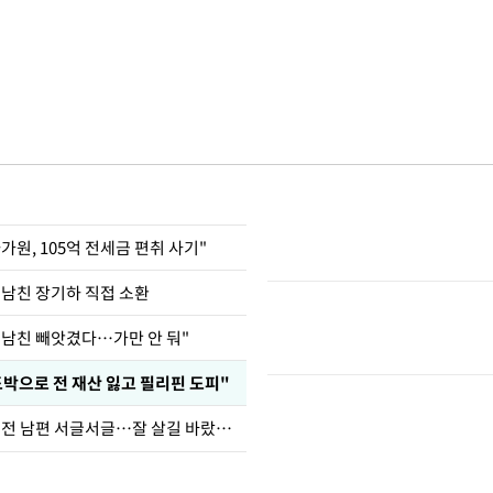
가원, 105억 전세금 편취 사기"
 남친 장기하 직접 소환
 남친 빼앗겼다…가만 안 둬"
도박으로 전 재산 잃고 필리핀 도피"
정보석 "황정음 전 남편 서글서글…잘 살길 바랐는데"