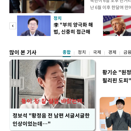
북한이 6일 오후 단거
난 6월 이후 한달여 
본부에 따르면 우리 군은
정치
서 동해상으로 발사된 
"사적
李 "부의 양극화 해
정확한 제원에 대해서는
법, 신중히 접근해
정보당국은 발사 초기부
 차이
야"
많이 본 기사
종합
정치
국제
경제
금
황기순 "원정
필리핀 도피
정보석 "황정음 전 남편 서글서글한
인상이었는데…"