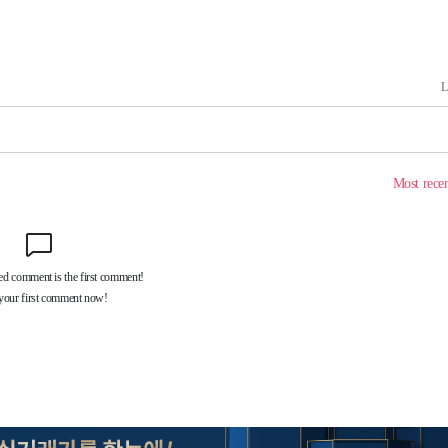
라하라 격파
인다"
 위협"
수용할까
불가피"
압수수색
태세 강
어"
·당황'
'
 혐의