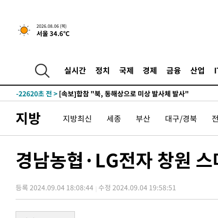
19분 전 >
[속보]경찰, '홍명보 선임 논란' 대한축구협회·축구회관 등 
2026.08.06 (목)
서울 34.6℃
-25036초 전 >
[속보]합참 "北 발사체는 단거리탄도미사일…감시·경계
화"
-24784초 전 >
日방위성, 北이 동해로 쏜 발사체는 탄도미사일 가능성
-23214초 전 >
[속보] SKT, 에이닷 서비스 장애 발생…"원인 파악 중"
실시간
정치
국제
경제
금융
산업
-22620초 전 >
[속보]합참 "북, 동해상으로 미상 발사체 발사"
-22016초 전 >
'낮 최고 39도' 불볕더위…한밤 열대야도 계속[내일날씨]
-21975초 전 >
[속보]7~9일 프로야구 3연전도 폭염 취소…11일 재개
지방
지방최신
세종
부산
대구/경북
-21637초 전 >
"韓 외환시장 개입 관측 배경엔 美의 대한국 무역적자 있
-21464초 전 >
'월드컵 탈락 후폭풍' 축구협회…초유의 압수수색에 '충격
-21304초 전 >
서울 낮 37.9도, 올여름 최고치 경신…영등포 순간 '40도
경남농협·LG전자 창원 스
-20866초 전 >
[속보]종합특검, 대검 추가 압수수색…내란 중요임무종사
-16961초 전 >
[속보]코스닥, 800p 회복…0.26% 오른 801.67 마감
등록 2024.09.04 18:08:44
수정 2024.09.04 19:58:51
-16891초 전 >
[속보]코스피, 301.88포인트(4.58%) 내린 6296.38 마
-16756초 전 >
[속보]원·달러 환율, 0.7원 내린 1423.8원 마감
-14355초 전 >
"여기 떨어졌다"…다누리, 스페이스X 로켓 달 충돌 흔적