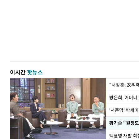
이시간
핫뉴스
"서장훈, 28억
방은희, 어머니 
'서준맘' 박세미
황기순 "원정도
백혈병 재발 최