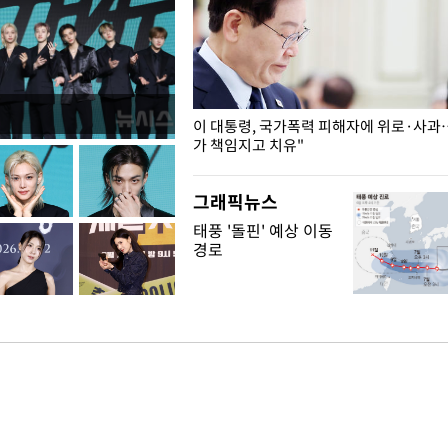
개구리밥
이 대통령, 국가폭력 피해자에 위로·사과
가 책임지고 치유"
그래픽뉴스
태풍 '돌핀' 예상 이동
경로