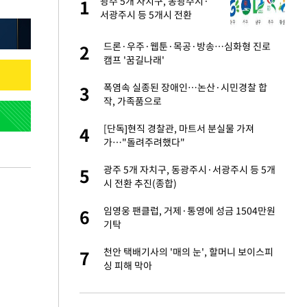
 사
광주 5개 자치구, 동광주시·
1
1
서광주시 등 5개시 전환
경기 들여다보니…한
드론·우주·웹툰·목공·방송…심화형 진로
2
2
캠프 '꿈길나래'
 분기배당 결정…3
폭염속 실종된 장애인…논산·시민경찰 합
3
3
표
작, 가족품으로
75원 분기 배
[단독]현직 경찰관, 마트서 분실물 가져
4
4
방안 확정"
가…"돌려주려했다"
안…이동 용이한 장
광주 5개 자치구, 동광주시·서광주시 등 5개
5
5
시 전환 추진(종합)
…"배우가 내 길 아
임영웅 팬클럽, 거제·통영에 성금 1504만원
6
6
기탁
 밥 사줘…상대 주장
천안 택배기사의 '매의 눈', 할머니 보이스피
7
7
싱 피해 막아