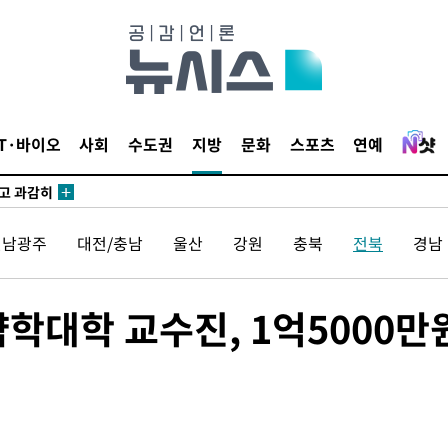
수…이병태
지(종합)
0.3만개
 4.1%로
IT·바이오
사회
수도권
지방
문화
스포츠
연예
말고 과감히
쪽 아웃바
하향
전남광주
대전/충남
울산
강원
충북
전북
경남
재난지역 선
희망지 못
]
학대학 교수진, 1억5000만
제 대응"
쳐