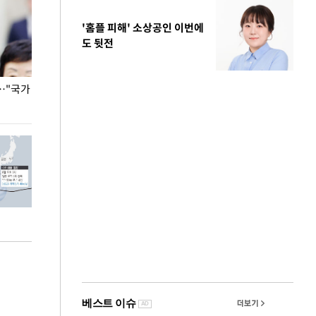
'홈플 피해' 소상공인 이번에
도 뒷전
…"국가
홈플러스, 67개 점포 가오픈… 13일 정식 개장
오세훈 서울시장,
환경 점검