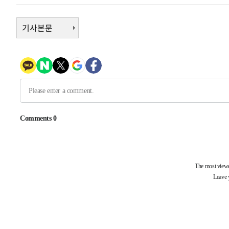
1시간 전 >
[속보]원·달러 환율, 7.7원 내린 1416.1원 마감
1시간 전 >
기사본문
[속보] 노원서 40.1도 관측…서울, 2018년 이후 첫 40도
2시간 전 >
[속보]종합특검, '계엄 수용공간 확보' 신용해 前교정본부장 
2시간 전 >
외신들도 주목한 韓축구 파문…"국민적 공분에 수사 재개"
2시간 전 >
11시간 압수수색에 성접대 파문까지…'쑥대밭' 된 축구협회
3시간 전 >
[속보]규제합리화위원회 부위원장에 김태유 서울대 공대 교
후임
-19175초 전 >
이강인, 폭염 속 AT마드리드 첫 훈련…80명 식사 대접까
-16314초 전 >
미 사업체 일자리, 7월에 2.3만개 순감하고 그 전 2개월 1
하향수정 (2보)
-15762초 전 >
[속보] 미 사업체, 일자리 7월에 2.3만 개 줄어…실업률은
↓
-11625초 전 >
[속보]이 대통령 "부동산 공급 기존 사고방식 매달리지 
실천"
-10710초 전 >
이란, "오만과 '중앙 단일 루트' 합의…북쪽 인바운드·남
운드는 임시"
-2278초 전 >
"낮 기온 소폭 하락"…수도권 폭염중대경보, 폭염경보로 
-2242초 전 >
[속보]이 대통령, '호우피해' 안동·의성 관할 4개 면 특별
포
-2205초 전 >
[단독]중수청 지원 검사들, 정원 초과 시 낮은 계급 임용…
갈 수도
-176초 전 >
낮 최고 37도 찜통더위…곳곳 소나기·강원 많은 비[내일날씨
25분 전 >
SK하이닉스, 용인·청주 팹에 54조 투자…"AI 메모리 수요 선