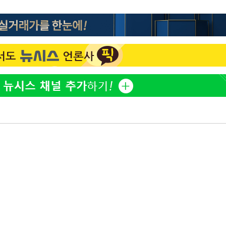
홍서범♥조갑경, 아들 불륜
1
과 후 근황…밝은 미소
외국인 심판 성 접대 7
2
국 축구 '5승 2무'
쳐
SK하이닉스, 주당 375원
3
분기 중 추가 주주환원 발
[속보]SK하이닉스, 주당 3
4
기소
당…"3분기 중 주주환원 
與 황희 "버스 하우스 제
5
점도 있을 것"
수…이병태
최성원, 백혈병 두 번 투병
6
닌가 싶었다"
황정민 20년 팬 "내게도
7
틀리다 확신"