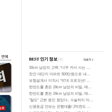
금융
…
두나무, 경찰청 '압수
 중
가상자산' 관리한다
연예