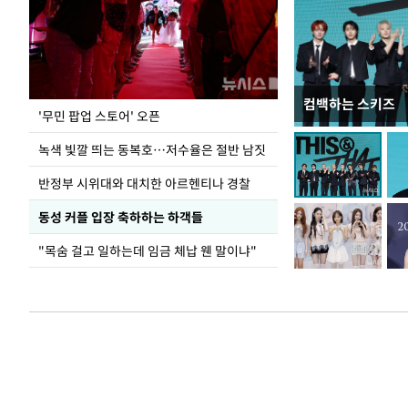
컴백하는 스키즈
지석천 뒤덮은 
'무민 팝업 스토어' 오픈
녹색 빛깔 띄는 동복호…저수율은 절반 남짓
반정부 시위대와 대치한 아르헨티나 경찰
동성 커플 입장 축하하는 하객들
"목숨 걸고 일하는데 임금 체납 웬 말이냐"