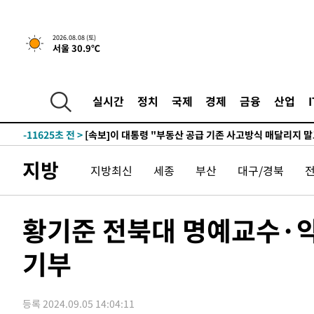
3시간 전 >
[속보]규제합리화위원회 부위원장에 김태유 서울대 공대 교
2026.08.08 (토)
서울 30.9℃
후임
-19175초 전 >
이강인, 폭염 속 AT마드리드 첫 훈련…80명 식사 대접까
-16314초 전 >
미 사업체 일자리, 7월에 2.3만개 순감하고 그 전 2개월 1
하향수정 (2보)
-15762초 전 >
[속보] 미 사업체, 일자리 7월에 2.3만 개 줄어…실업률은
실시간
정치
국제
경제
금융
산업
↓
-11625초 전 >
[속보]이 대통령 "부동산 공급 기존 사고방식 매달리지 
실천"
-10710초 전 >
이란, "오만과 '중앙 단일 루트' 합의…북쪽 인바운드·남
운드는 임시"
-2278초 전 >
"낮 기온 소폭 하락"…수도권 폭염중대경보, 폭염경보로 
지방
지방최신
세종
부산
대구/경북
-2242초 전 >
[속보]이 대통령, '호우피해' 안동·의성 관할 4개 면 특별
포
-2205초 전 >
[단독]중수청 지원 검사들, 정원 초과 시 낮은 계급 임용…
갈 수도
-176초 전 >
낮 최고 37도 찜통더위…곳곳 소나기·강원 많은 비[내일날씨
황기준 전북대 명예교수·약
25분 전 >
SK하이닉스, 용인·청주 팹에 54조 투자…"AI 메모리 수요 선
기부
1시간 전 >
여자배구 이재영·이다영 자매, 아제르바이잔 투란VC 입단
1시간 전 >
외국인 심판 성 접대 7경기 들여다보니…한국 축구 '5승 2무'
1시간 전 >
[속보]코스닥, 2.86포인트(0.36%) 내린 798.81마감
등록 2024.09.05 14:04:11
1시간 전 >
[속보]코스피, 6200선 약보합…0.60% 내린 6258.77에 마