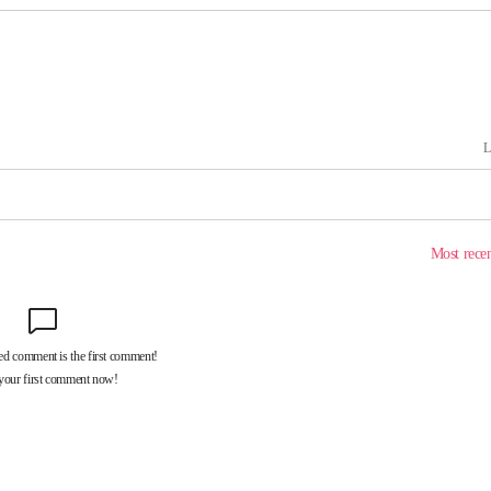
기소
수…이병태
지(종합)
0.3만개
 4.1%로
말고 과감히
쪽 아웃바
하향
재난지역 선
희망지 못
]
제 대응"