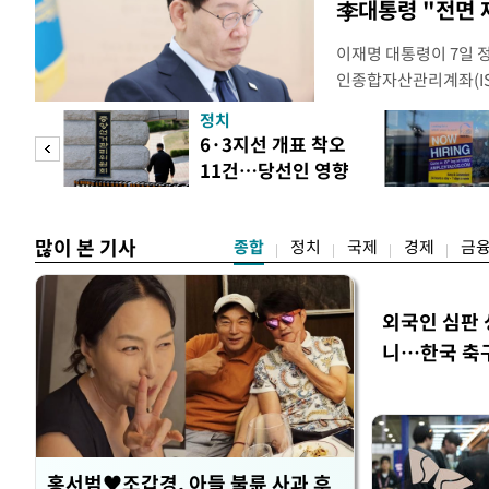
李대통령 "전면 
이재명 대통령이 7일 
인종합자산관리계좌(ISA
안'을 전면 재검토 할 
정치
들과의 상황 점검 회의에
 두
6·3지선 개표 착오
지법안을 둘러싼 투자자
11건…당선인 영향
았다. 이 자리에서 이 
 정도
없어
많이 본 기사
종합
정치
국제
경제
금
외국인 심판 
니…한국 축구 
홍서범♥조갑경, 아들 불륜 사과 후