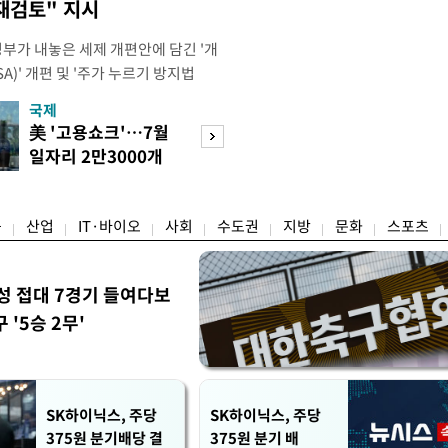
재검토" 지시
정부가 내놓은 세제 개편안에 담긴 '개
)' 개편 및 '주가 누르기 방지법
것을 지시했다. 이 대통령은 이날 참모
국제
경제
서 ISA 개편 방안 및 주가 누르기 방
美 '고용쇼크'…7월
수도권 고용 급랭
들의 반발 등에 대한 내용을 보고 받
일자리 2만3000개
전국 취업자 10명
대통령은 ISA 개편안과
감소
1명뿐
융
산업
IT·바이오
사회
수도권
지방
문화
스포츠
성 접대 7경기 들여다보
'5승 2무'
SK하이닉스, 주당
SK하이닉스, 주당
375원 분기배당 결
375원 분기 배