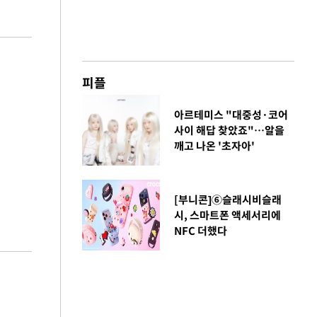
피플
아르테미스 "대중성·코어
사이 해답 찾았죠"…알을
깨고 나온 '초자아'
[부니콘]⑥슬래시비슬래
시, 스마트폰 액세서리에
NFC 더했다