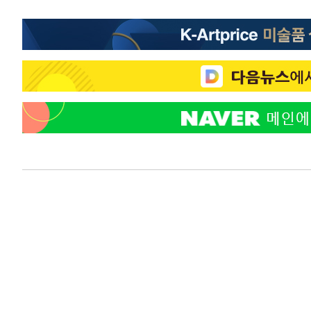
1시간 전 >
여자배구 이재영·이다영 자매, 아제르바이잔 투란VC 입단
1시간 전 >
외국인 심판 성 접대 7경기 들여다보니…한국 축구 '5승 2무'
1시간 전 >
[속보]코스닥, 2.86포인트(0.36%) 내린 798.81마감
1시간 전 >
[속보]코스피, 6200선 약보합…0.60% 내린 6258.77에 마
1시간 전 >
[속보]원·달러 환율, 7.7원 내린 1416.1원 마감
1시간 전 >
[속보] 노원서 40.1도 관측…서울, 2018년 이후 첫 40도
2시간 전 >
[속보]종합특검, '계엄 수용공간 확보' 신용해 前교정본부장 
2시간 전 >
외신들도 주목한 韓축구 파문…"국민적 공분에 수사 재개"
2시간 전 >
11시간 압수수색에 성접대 파문까지…'쑥대밭' 된 축구협회
3시간 전 >
[속보]규제합리화위원회 부위원장에 김태유 서울대 공대 교
후임