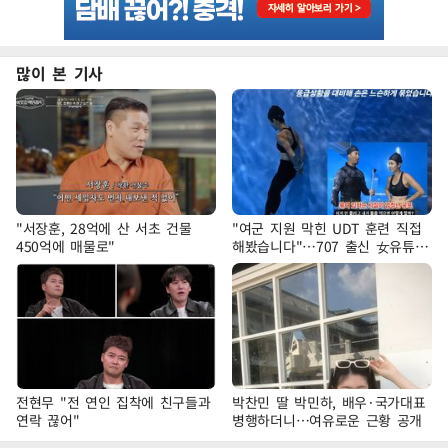
많이 본 기사
"서장훈, 28억에 산 서초 건물
"여군 지원 막힌 UDT 훈련 직접
450억에 매물로"
해봤습니다"…707 출신 女유튜버
'완벽 소화'
전현무 "전 연인 집착에 친구들과
박찬민 딸 박민하, 배우·국가대표
연락 끊어"
병행하더니…여유로운 근황 공개