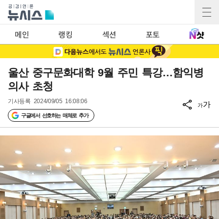
메인
랭킹
섹션
포토
울산 중구문화대학 9월 주민 특강…함익병
의사 초청
기사등록
2024/09/05 16:08:06
가
가
구글에서 선호하는 매체로 추가