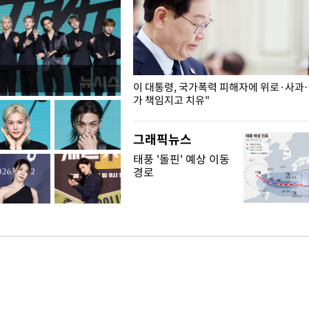
개구리밥
이 대통령, 국가폭력 피해자에 위로·사과
가 책임지고 치유"
그래픽뉴스
태풍 '돌핀' 예상 이동
경로