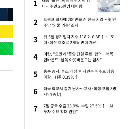
 사
태풍 '돌핀' 日 남서부 지역 강
1
1
타…주민 26만명 대피령
경기 들여다보니…한
트럼프 회사에 200만불 준 한국 기업…美 민
2
2
주당 '뇌물 의혹' 조사
 분기배당 결정…3
日 6월 경기일치 지수 118.2·0.3P↑…"도
3
3
표
매·생산 호조로 2개월 만에 개선"
75원 분기 배
이란, "오만과 '중앙 단일 루트' 합의…북쪽
4
4
방안 확정"
인바운드·남쪽 아웃바운드는 임시"
안…이동 용이한 장
홍콩 증시, 혼조 개장 후 자원주 매수로 상승
5
5
마감…H주 0.39%↑
…"배우가 내 길 아
태국 학교서 총기 난사…교사·학생 포함 8명
6
6
사망(종합)
 밥 사줘…상대 주장
7월 중국 수출 23.9%·수입 27.5%↑…AI
7
7
투자 수요 확대 견인"