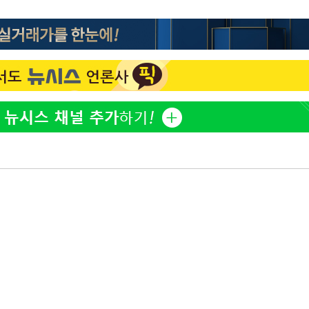
홍서범♥조갑경, 아들 불륜
1
과 후 근황…밝은 미소
외국인 심판 성 접대 7
2
국 축구 '5승 2무'
SK하이닉스, 주당 375원
3
분기 중 추가 주주환원 발
[속보]SK하이닉스, 주당 3
4
기소
당…"3분기 중 주주환원 
與 황희 "버스 하우스 제
5
점도 있을 것"
수…이병태
최성원, 백혈병 두 번 투병
6
닌가 싶었다"
황정민 20년 팬 "내게도
7
틀리다 확신"