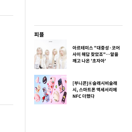
피플
아르테미스 "대중성·코어
사이 해답 찾았죠"…알을
깨고 나온 '초자아'
[부니콘]⑥슬래시비슬래
시, 스마트폰 액세서리에
NFC 더했다