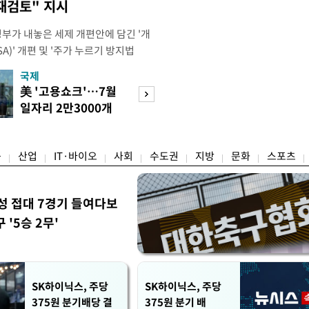
재검토" 지시
정부가 내놓은 세제 개편안에 담긴 '개
)' 개편 및 '주가 누르기 방지법
것을 지시했다. 이 대통령은 이날 참모
국제
경제
서 ISA 개편 방안 및 주가 누르기 방
美 '고용쇼크'…7월
수도권 고용 급랭
들의 반발 등에 대한 내용을 보고 받
일자리 2만3000개
전국 취업자 10명
대통령은 ISA 개편안과
감소
1명뿐
융
산업
IT·바이오
사회
수도권
지방
문화
스포츠
성 접대 7경기 들여다보
'5승 2무'
SK하이닉스, 주당
SK하이닉스, 주당
375원 분기배당 결
375원 분기 배