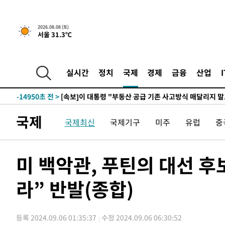
2시간 전 >
[속보]규제합리화위원회 부위원장에 김태유 서울대 공대 교
2026.08.08 (토)
서울 31.3℃
후임
-22500초 전 >
이강인, 폭염 속 AT마드리드 첫 훈련…80명 식사 대접까
-19639초 전 >
미 사업체 일자리, 7월에 2.3만개 순감하고 그 전 2개월 1
하향수정 (2보)
-19087초 전 >
[속보] 미 사업체, 일자리 7월에 2.3만 개 줄어…실업률은
실시간
정치
국제
경제
금융
산업
↓
-14950초 전 >
[속보]이 대통령 "부동산 공급 기존 사고방식 매달리지 
실천"
-14035초 전 >
이란, "오만과 '중앙 단일 루트' 합의…북쪽 인바운드·남
운드는 임시"
-5603초 전 >
"낮 기온 소폭 하락"…수도권 폭염중대경보, 폭염경보로 
국제
국제최신
국제기구
미주
유럽
중
-5567초 전 >
[속보]이 대통령, '호우피해' 안동·의성 관할 4개 면 특별
포
-5530초 전 >
[단독]중수청 지원 검사들, 정원 초과 시 낮은 계급 임용…
갈 수도
-3501초 전 >
낮 최고 37도 찜통더위…곳곳 소나기·강원 많은 비[내일날
미 백악관, 푸틴의 대선 후
-1807초 전 >
SK하이닉스, 용인·청주 팹에 54조 투자…"AI 메모리 수요
응"
라” 반발(종합)
22분 전 >
여자배구 이재영·이다영 자매, 아제르바이잔 투란VC 입단
34분 전 >
외국인 심판 성 접대 7경기 들여다보니…한국 축구 '5승 2무'
39분 전 >
[속보]코스닥, 2.86포인트(0.36%) 내린 798.81마감
등록 2024.09.06 01:35:37
수정 2024.09.06 06:30:52
39분 전 >
[속보]코스피, 6200선 약보합…0.60% 내린 6258.77에 마쳐