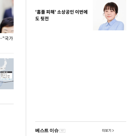
'홈플 피해' 소상공인 이번에
도 뒷전
…"국가
홈플러스, 67개 점포 가오픈… 13일 정식 개장
오세훈 서울시장,
환경 점검