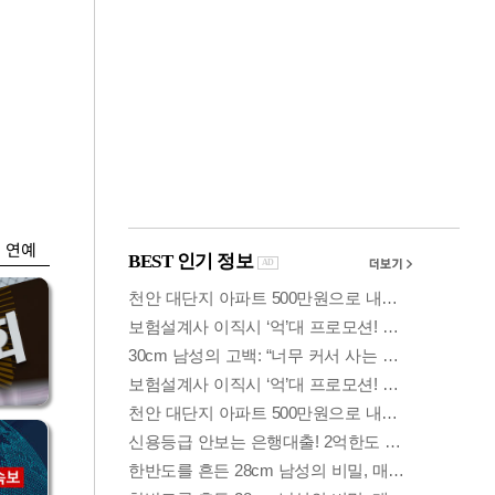
금융
…
두나무, 경찰청 '압수
 중
가상자산' 관리한다
연예