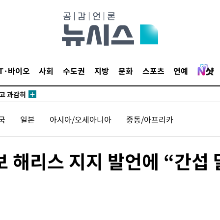
수…이병태
지(종합)
0.3만개
 4.1%로
IT·바이오
사회
수도권
지방
문화
스포츠
연예
말고 과감히
쪽 아웃바
하향
국
일본
아시아/오세아니아
중동/아프리카
재난지역 선
희망지 못
씨]
보 해리스 지지 발언에 “간섭 
 선제 대