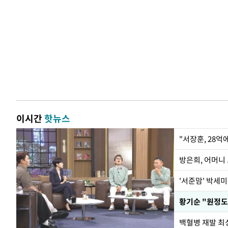
이시간
핫뉴스
"서장훈, 28억
방은희, 어머니 
'서준맘' 박세미
황기순 "원정도
백혈병 재발 최성