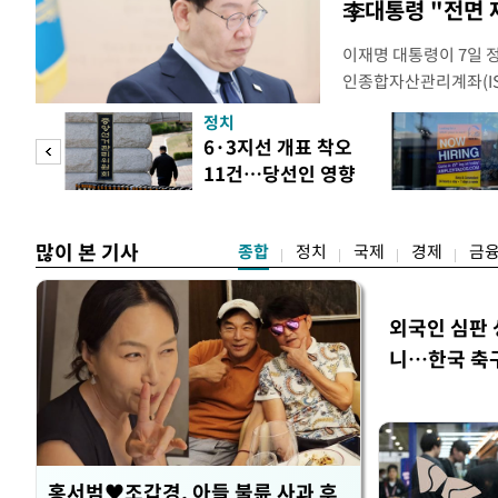
李대통령 "전면 
이재명 대통령이 7일 
인종합자산관리계좌(ISA
안'을 전면 재검토 할 
정치
들과의 상황 점검 회의에
 두
6·3지선 개표 착오
지법안을 둘러싼 투자자
11건…당선인 영향
았다. 이 자리에서 이 
 정도
없어
많이 본 기사
종합
정치
국제
경제
금
외국인 심판 
니…한국 축구 
홍서범♥조갑경, 아들 불륜 사과 후