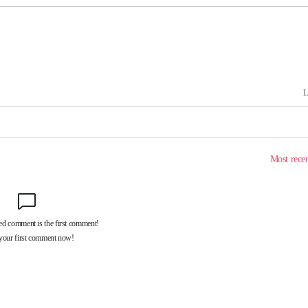
기소
수…이병태
지(종합)
0.3만개
 4.1%로
말고 과감히
쪽 아웃바
하향
재난지역 선
희망지 못
씨]
 선제 대