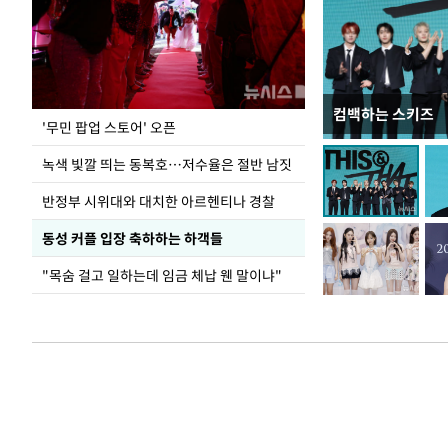
컴백하는 스키즈
지석천 뒤덮은 
'무민 팝업 스토어' 오픈
녹색 빛깔 띄는 동복호…저수율은 절반 남짓
반정부 시위대와 대치한 아르헨티나 경찰
동성 커플 입장 축하하는 하객들
"목숨 걸고 일하는데 임금 체납 웬 말이냐"