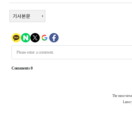
40분 전 >
[속보]원·달러 환율, 7.7원 내린 1416.1원 마감
기사본문
42분 전 >
[속보] 노원서 40.1도 관측…서울, 2018년 이후 첫 40도
1시간 전 >
[속보]종합특검, '계엄 수용공간 확보' 신용해 前교정본부장 
1시간 전 >
외신들도 주목한 韓축구 파문…"국민적 공분에 수사 재개"
1시간 전 >
11시간 압수수색에 성접대 파문까지…'쑥대밭' 된 축구협회
2시간 전 >
[속보]규제합리화위원회 부위원장에 김태유 서울대 공대 교
후임
-22500초 전 >
이강인, 폭염 속 AT마드리드 첫 훈련…80명 식사 대접까
-19639초 전 >
미 사업체 일자리, 7월에 2.3만개 순감하고 그 전 2개월 1
하향수정 (2보)
-19087초 전 >
[속보] 미 사업체, 일자리 7월에 2.3만 개 줄어…실업률은
↓
-14950초 전 >
[속보]이 대통령 "부동산 공급 기존 사고방식 매달리지 
실천"
-14035초 전 >
이란, "오만과 '중앙 단일 루트' 합의…북쪽 인바운드·남
운드는 임시"
-5603초 전 >
"낮 기온 소폭 하락"…수도권 폭염중대경보, 폭염경보로 
-5567초 전 >
[속보]이 대통령, '호우피해' 안동·의성 관할 4개 면 특별
포
-5530초 전 >
[단독]중수청 지원 검사들, 정원 초과 시 낮은 계급 임용…
갈 수도
-3501초 전 >
낮 최고 37도 찜통더위…곳곳 소나기·강원 많은 비[내일날
-1807초 전 >
SK하이닉스, 용인·청주 팹에 54조 투자…"AI 메모리 수요