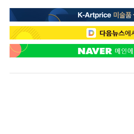
응"
22분 전 >
여자배구 이재영·이다영 자매, 아제르바이잔 투란VC 입단
34분 전 >
외국인 심판 성 접대 7경기 들여다보니…한국 축구 '5승 2무'
39분 전 >
[속보]코스닥, 2.86포인트(0.36%) 내린 798.81마감
39분 전 >
[속보]코스피, 6200선 약보합…0.60% 내린 6258.77에 마쳐
40분 전 >
[속보]원·달러 환율, 7.7원 내린 1416.1원 마감
42분 전 >
[속보] 노원서 40.1도 관측…서울, 2018년 이후 첫 40도
1시간 전 >
[속보]종합특검, '계엄 수용공간 확보' 신용해 前교정본부장 
1시간 전 >
외신들도 주목한 韓축구 파문…"국민적 공분에 수사 재개"
1시간 전 >
11시간 압수수색에 성접대 파문까지…'쑥대밭' 된 축구협회
2시간 전 >
[속보]규제합리화위원회 부위원장에 김태유 서울대 공대 교
후임