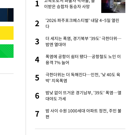
고속도로서 화물차 낙하물, 들
1
1
세
이받은 승합차 동승자 사망
입힌다…AI 로봇 연
'2026 파주포크페스티벌' 내달 4~5일 열린
2
2
다
대 올라…많이 걱정
더 세지는 폭염, 경기북부 '39도' 극한더위…
3
3
밤엔 열대야
"짝짝이 눈 탈출"
폭염에 공항이 쉼터 됐다…공항철도 노인 이
4
4
용객 7% 늘어
 재산 잃고 필리핀
극한더위는 더 독해진다…인천, '낮 40도 육
5
5
박' 지옥폭염
사 안한 '무개념'
밤낮 없이 뜨거운 경기남부, '39도' 폭염…열
6
6
대야도 가세
 소환…韓 환율 안
밤 사이 수원 1000세대 아파트 정전, 주민 불
7
7
편