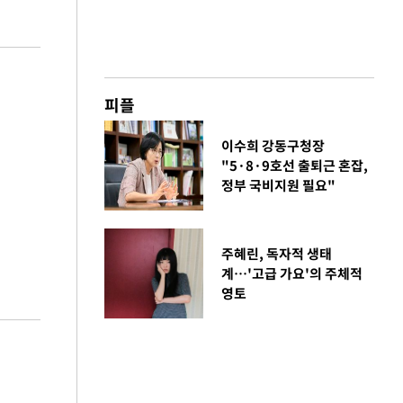
피플
이수희 강동구청장
"5·8·9호선 출퇴근 혼잡,
정부 국비지원 필요"
주혜린, 독자적 생태
계…'고급 가요'의 주체적
영토