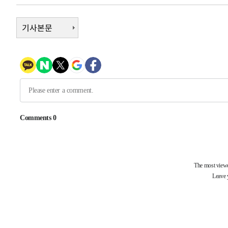
-31666초 전 >
[속보]산업장관 "李정부, 원전 반대 안해…안정 전력 위
-30363초 전 >
기사본문
[속보]경찰, '홍명보 선임 논란' 대한축구협회·축구회관 
색
-29750초 전 >
[속보]산업장관 "美무역법 제301조 과잉생산 결과 발표 8
상
-29543초 전 >
[속보]코스피 매도사이드카 발동…4%대 급락
-28815초 전 >
[속보]전남광주 초대 시민추천 부시장에 백승주·윤난실
-26376초 전 >
서울 열대야 15일째 지속…비공식 '초열대야' 30도 넘어
-24943초 전 >
[속보]코스닥, 2.15포인트(0.27%) 내린 797.44 출발
-24926초 전 >
[속보]코스피, 119.51포인트(1.81%) 내린 6478.75 개
-21373초 전 >
6월 경상수지 497.3억 달러…두 달 연속 사상 최대
-21324초 전 >
서울 낮 39도 '폭염중대경보'…40도 관측 가능성도
-18686초 전 >
미 워싱턴주 스포캔 시의 통제불능 3개 산불, 방화선 일부
-10859초 전 >
[속보] 호르무즈 해협 이란-오만 협상 기대속 뉴욕증시 혼
우 0.49%↑
-9214초 전 >
[속보] 이란 대통령 "지금 최고지도자와 소통하기가 매우 
임 3년 인터뷰
1시간 전 >
[속보] "이란-오만, 호르무즈 해협 통행 항로 합의" 이란 외