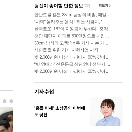
기자수첩
'홈플 피해' 소상공인 이번에
도 뒷전