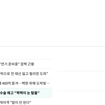
"연기 준비중" 깜짝 근황
도박으로 전 재산 잃고 필리핀 도피"
차가원 "MC몽에 400억 뜯겨…백현 위해 도박빚 갚아줘"
수술 예고 "짝짝이 눈 탈출"
개저격 "말이 안 된다"