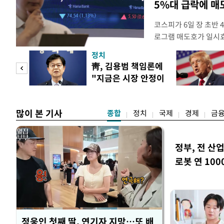
5%대 급락에 
코스피가 6일 장 초반
로그램 매도호가 일시
한국거래소는 이날 오전
정치
했다고 밝혔다. 발동 
 놀
靑, 김용범 책임론에
대비 5.12% 급락한 9
"지금은 시장 안정이
스피200을 기초자산으
 첫
우선"
많이 본 기사
종합
정치
국제
경제
금
정부, 전 산업
로봇 연 100
정웅인 첫째 딸, 연기자 지망…또 배