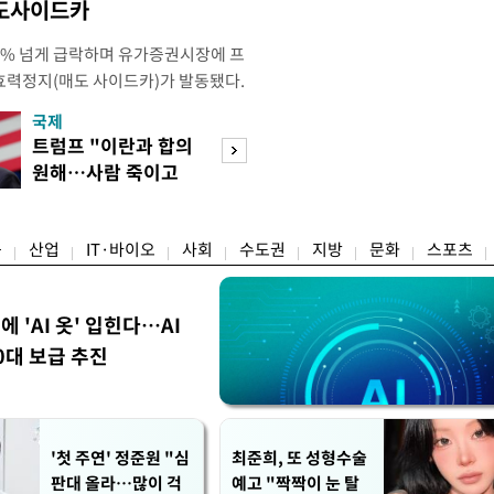
매도사이드카
 4% 넘게 급락하며 유가증권시장에 프
효력정지(매도 사이드카)가 발동됐다.
 10시18분께 매도 사이드카를 발동
국제
경제
당시 코스피200선물지수는 전일 종가
트럼프 "이란과 합의
엔화 이어 원화 
87.24였다. 코스피 매도 사이드카는 코
원해…사람 죽이고
한 美…환율 안정 
로 하는 선물 최근월물 가격
싶지 않아"
군' 되나
융
산업
IT·바이오
사회
수도권
지방
문화
스포츠
에 'AI 옷' 입힌다…AI
0대 보급 추진
'첫 주연' 정준원 "심
최준희, 또 성형수술
판대 올라…많이 걱
예고 "짝짝이 눈 탈