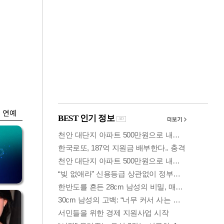
금융
언급
6월 경상수지 497.3
'우
억 달러…38개월 연
속 흑자
연예