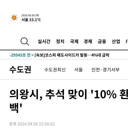
1시간 전 >
[속보] "이란-오만, 호르무즈 해협 통행 항로 합의" 이란 외
2026.08.06 (목)
서울 33.1℃
-31666초 전 >
[속보]산업장관 "李정부, 원전 반대 안해…안정 전력 위
-30363초 전 >
[속보]경찰, '홍명보 선임 논란' 대한축구협회·축구회관 
색
-29750초 전 >
[속보]산업장관 "美무역법 제301조 과잉생산 결과 발표 8
실시간
정치
국제
경제
금융
산업
상
-29543초 전 >
[속보]코스피 매도사이드카 발동…4%대 급락
-28815초 전 >
[속보]전남광주 초대 시민추천 부시장에 백승주·윤난실
-26376초 전 >
서울 열대야 15일째 지속…비공식 '초열대야' 30도 넘어
수도권
수도권최신
서울
인천·경기서부
-24943초 전 >
[속보]코스닥, 2.15포인트(0.27%) 내린 797.44 출발
-24926초 전 >
[속보]코스피, 119.51포인트(1.81%) 내린 6478.75 개
-21373초 전 >
6월 경상수지 497.3억 달러…두 달 연속 사상 최대
의왕시, 추석 맞이 '10% 
-21324초 전 >
서울 낮 39도 '폭염중대경보'…40도 관측 가능성도
백'
-18686초 전 >
미 워싱턴주 스포캔 시의 통제불능 3개 산불, 방화선 일부
-10859초 전 >
[속보] 호르무즈 해협 이란-오만 협상 기대속 뉴욕증시 혼
우 0.49%↑
-9214초 전 >
[속보] 이란 대통령 "지금 최고지도자와 소통하기가 매우 
등록 2024.09.06 15:56:02
임 3년 인터뷰
1시간 전 >
[속보] "이란-오만, 호르무즈 해협 통행 항로 합의" 이란 외