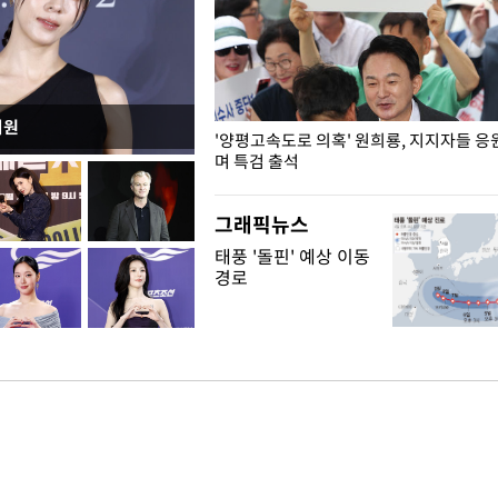
지원
"수사·기소 분리 관련 대비책 최
'양평고속도로 의혹' 원희룡, 지지자들 응
"
며 특검 출석
그래픽뉴스
태풍 '돌핀' 예상 이동
경로