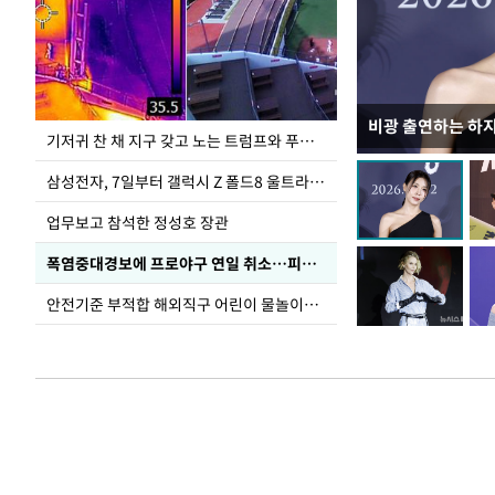
비광 출연하는 하
이재명 대통령, 
기저귀 찬 채 지구 갖고 노는 트럼프와 푸틴 형상 미로
선 다해 강구해야
삼성전자, 7일부터 갤럭시 Z 폴드8 울트라·폴드8·플립8 출시
업무보고 참석한 정성호 장관
폭염중대경보에 프로야구 연일 취소…피칭 연습장 '52도'
안전기준 부적합 해외직구 어린이 물놀이용품 판매 중단 요청한 서울시