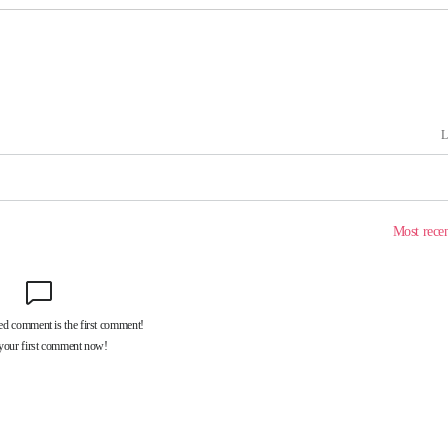
해 불가피"
등 압수수
월 중 예
장
 구축
조 마감 다
어려워" 취
무부 대변인