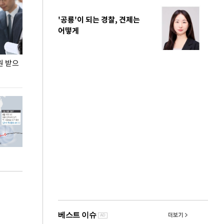
'공룡'이 되는 경찰, 견제는
어떻게
원 받으
정동영, 조현 '이상주의' 발언에 "이상이 있어야
장동혁 "李 대
현실 바꿔"
하다"