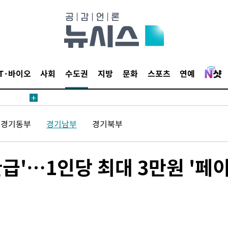
무부 대변인
해 불가피"
등 압수수
월 중 예
IT·바이오
사회
수도권
지방
문화
스포츠
연예
경기동부
경기남부
경기북부
장
환급'…1인당 최대 3만원 '페
 구축
조 마감 다
어려워" 취
무부 대변인