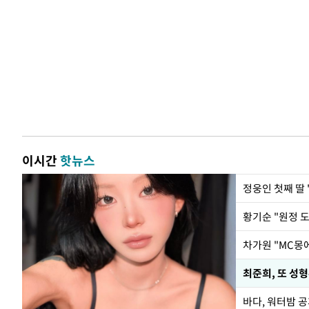
이시간
핫뉴스
정웅인 첫째 딸 
황기순 "원정 
최준희, 또 성형
바다, 워터밤 공