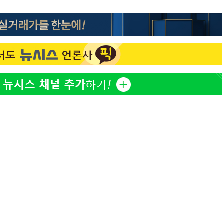
정웅인 첫째 딸, 연기자 지
1
망…또 배우 꿈꾸는 스타 2
정부, 전 산업에 'AI 옷' 
2
1000대 보급 추진
'첫 주연' 정준원 "심판
3
돼"
최준희, 또 성형수술 예고 
4
황기순 "원정 도박으로 전
5
도피"
브라이언, 눈 마주치고도 인
6
후배 폭로
美, 엔화 방어하며 원화도
7
정 '우군' 되나