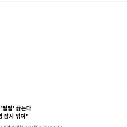
 '펄펄' 끓는다
염 잠시 꺾여"