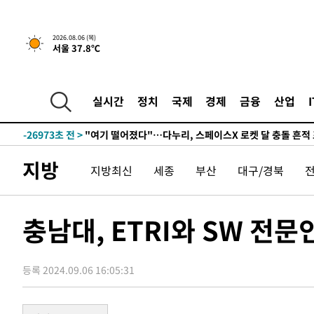
2026.08.06 (목)
2시간 전 >
[속보] 호르무즈 해협 이란-오만 협상 기대속 뉴욕증시 혼조 
서울 37.8℃
0.49%↑
-29579초 전 >
[속보]코스닥, 800p 회복…0.26% 오른 801.67 마감
-29509초 전 >
[속보]코스피, 301.88포인트(4.58%) 내린 6296.38 마
실시간
정치
국제
경제
금융
산업
-29374초 전 >
[속보]원·달러 환율, 0.7원 내린 1423.8원 마감
-26973초 전 >
"여기 떨어졌다"…다누리, 스페이스X 로켓 달 충돌 흔적
-24018초 전 >
손흥민, 5경기 연속골 실패…LAFC는 승부차기 끝 과달
지방
-16619초 전 >
내일까지 39도 '펄펄'…기상청 "태풍 지나며 폭염 잠시 
지방최신
세종
부산
대구/경북
-16256초 전 >
트럼프, 한국계 진보 주지사 후보 맹공…"공산주의가 최대
-16234초 전 >
"美간섭에 합의 지연"…트럼프, '이란 호르무즈 통제권'
충남대, ETRI와 SW 전
-12754초 전 >
[속보]산업장관 "李정부, 원전 반대 안해…안정 전력 위
-11451초 전 >
[속보]경찰, '홍명보 선임 논란' 대한축구협회·축구회관 
색
-10838초 전 >
[속보]산업장관 "美무역법 제301조 과잉생산 결과 발표 8
등록 2024.09.06 16:05:31
상
-10631초 전 >
[속보]코스피 매도사이드카 발동…4%대 급락
-9903초 전 >
[속보]전남광주 초대 시민추천 부시장에 백승주·윤난실