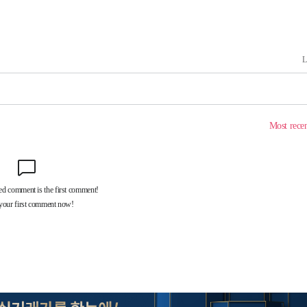
마감 다우
감
 포착
라하라 격파
꺾인다"
 위협"
 수용할까
해 불가피"