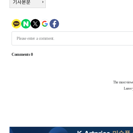
기사본문
-7464초 전 >
서울 열대야 15일째 지속…비공식 '초열대야' 30도 넘어
-6031초 전 >
[속보]코스닥, 2.15포인트(0.27%) 내린 797.44 출발
-6014초 전 >
[속보]코스피, 119.51포인트(1.81%) 내린 6478.75 개장
-2461초 전 >
6월 경상수지 497.3억 달러…두 달 연속 사상 최대
-2412초 전 >
서울 낮 39도 '폭염중대경보'…40도 관측 가능성도
3분 전 >
미 워싱턴주 스포캔 시의 통제불능 3개 산불, 방화선 일부 구축
2시간 전 >
[속보] 호르무즈 해협 이란-오만 협상 기대속 뉴욕증시 혼조 
0.49%↑
-29579초 전 >
[속보]코스닥, 800p 회복…0.26% 오른 801.67 마감
-29509초 전 >
[속보]코스피, 301.88포인트(4.58%) 내린 6296.38 마
-29374초 전 >
[속보]원·달러 환율, 0.7원 내린 1423.8원 마감
-26973초 전 >
"여기 떨어졌다"…다누리, 스페이스X 로켓 달 충돌 흔적
-24018초 전 >
손흥민, 5경기 연속골 실패…LAFC는 승부차기 끝 과달
-16619초 전 >
내일까지 39도 '펄펄'…기상청 "태풍 지나며 폭염 잠시 
-16256초 전 >
트럼프, 한국계 진보 주지사 후보 맹공…"공산주의가 최대
-16234초 전 >
"美간섭에 합의 지연"…트럼프, '이란 호르무즈 통제권'
-12754초 전 >
[속보]산업장관 "李정부, 원전 반대 안해…안정 전력 위