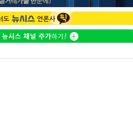
황기순 "원정 도박으로 전 
1
등 압수수
산 잃고 필리핀 도피"
월 중 예
정보석 "황정음 전 남편 
2
었는데…"
정부, 전 산업에 'AI 옷' 
3
1000대 보급 추진
바다, 워터밤 공개저격 "말
4
최준희, 또 성형수술 예고 
5
마감 다우
[속보]산업장관 "李정부,
6
정 전력 위해 불가피"
고속도로서 화물차 낙하물
7
동승자 사망