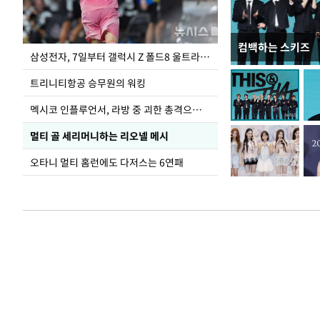
컴백하는 스키즈
오세훈 "용산어린
삼성전자, 7일부터 갤럭시 Z 폴드8 울트라·폴드8·플립8 출시
어"
트리니티항공 승무원의 워킹
멕시코 인플루언서, 라방 중 괴한 총격으로 사망
멀티 골 세리머니하는 리오넬 메시
오타니 멀티 홈런에도 다저스는 6연패