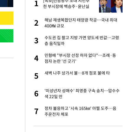
재
[속보]전남광주 초대 시민추
1
1
천 부시장에 백승주·윤난실
서글서글한 인상이
해남 재생복합단지 태양광 착공…국내 최대
2
2
400㎿ 규모
입힌다…AI 로봇 연
수도권 집 팔고 지방 가면 양도세 반값…고령
3
3
층 움직일까
이 안 된다"
민형배 "부시장 선정 하자 없다"…조례·동
4
4
점자 논란 '선 긋기'
"짝짝이 눈 탈출"
새벽 나주 상가서 불…8개 점포 불에 타
5
5
 원전 반대 안해…안
'미성년자 성매수' 최영중 구속 송치…압수수
6
6
색 22일 만
, 들이받은 승합차
정차 불응하고 '시속 165㎞' 아찔 도주…음
7
7
주운전자 체포