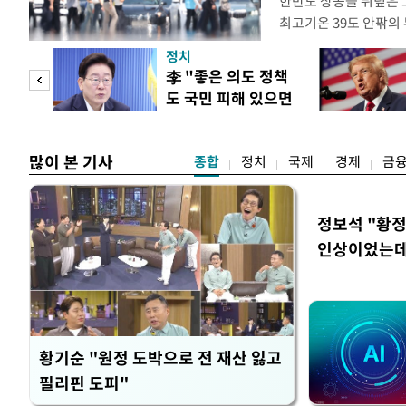
한반도 상공을 뒤덮은 
최고기온 39도 안팎의
'돌핀'이 지나며 기압
정치
으로 주춤할 것으로 기
"사적
李 "좋은 의도 정책
정례 브리핑을 열고 이
도 국민 피해 있으면
관은 "상층까지 잘 연
 차이
고쳐야"
많이 본 기사
종합
정치
국제
경제
금
정보석 "황정
인상이었는데
황기순 "원정 도박으로 전 재산 잃고
필리핀 도피"