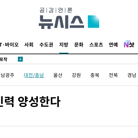
마감 다우
감
IT·바이오
사회
수도권
지방
문화
스포츠
연예
 포착
라하라 격파
꺾인다"
전남광주
대전/충남
울산
강원
충북
전북
경남
 위협"
 수용할까
문인력 양성한다
해 불가피"
등 압수수
월 중 예