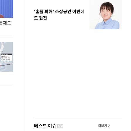
'홈플 피해' 소상공인 이번에
도 뒷전
 문제도
입추 코앞인데 전국엔 찜통 더위
입추 하루 앞둔
폭염