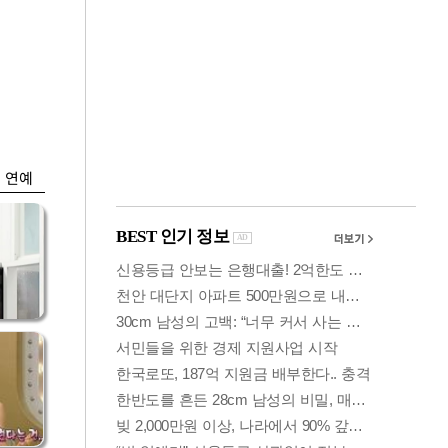
금융
…서
"샌디스크 실적 실
줄어
망"…SK하닉, 또
10% 털썩
연예