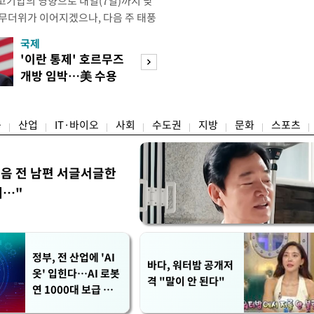
고기압의 영향으로 내일(7일)까지 낮
 무더위가 이어지겠으나, 다음 주 태풍
계가 재편되는 과정에서 폭염이 일시적
국제
경제
상청은 내다봤다. 기상청은 6일 오전
'이란 통제' 호르무즈
실거주해야 절세
같이 밝혔다. 이광연 기상청 예보분석
개방 임박…美 수용
울 전월세 매물 
결된 고기압이 한반도에 자리잡고 있
할까
들듯
융
산업
IT·바이오
사회
수도권
지방
문화
스포츠
음 전 남편 서글서글한
…"
정부, 전 산업에 'AI
바다, 워터밤 공개저
옷' 입힌다…AI 로봇
격 "말이 안 된다"
연 1000대 보급 추
진