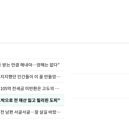
 돈 받는 만큼 해내야…양해는 없다"
허지웅 "우리가 지지했던 인간들이 이 꼴 만들었다"
이승기 "차가원 105억 전세금 미반환은 고도의 사기"
도박으로 전 재산 잃고 필리핀 도피"
정보석 "황정음 전 남편 서글서글…잘 살길 바랐는데"