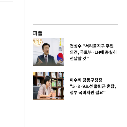
피플
전성수 "서리풀지구 주민
의견, 국토부·LH에 충실히
전달할 것"
이수희 강동구청장
"5·8·9호선 출퇴근 혼잡,
정부 국비지원 필요"