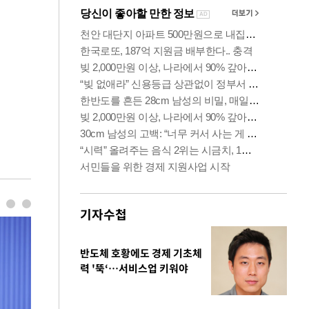
기자수첩
반도체 호황에도 경제 기초체
력 '뚝‘…서비스업 키워야