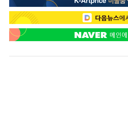
-11451초 전 >
[속보]경찰, '홍명보 선임 논란' 대한축구협회·축구회관 
색
-10838초 전 >
[속보]산업장관 "美무역법 제301조 과잉생산 결과 발표 8
상
-10631초 전 >
[속보]코스피 매도사이드카 발동…4%대 급락
-9903초 전 >
[속보]전남광주 초대 시민추천 부시장에 백승주·윤난실
-7464초 전 >
서울 열대야 15일째 지속…비공식 '초열대야' 30도 넘어
-6031초 전 >
[속보]코스닥, 2.15포인트(0.27%) 내린 797.44 출발
-6014초 전 >
[속보]코스피, 119.51포인트(1.81%) 내린 6478.75 개장
-2461초 전 >
6월 경상수지 497.3억 달러…두 달 연속 사상 최대
-2412초 전 >
서울 낮 39도 '폭염중대경보'…40도 관측 가능성도
3분 전 >
미 워싱턴주 스포캔 시의 통제불능 3개 산불, 방화선 일부 구축
2시간 전 >
[속보] 호르무즈 해협 이란-오만 협상 기대속 뉴욕증시 혼조 
0.49%↑