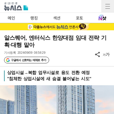
메인
랭킹
섹션
포토
알스퀘어, 엔터식스 한양대점 임대 전략 기
획·대행 맡아
기사등록
2024/09/09 08:58:29
가
가
구글에서 선호하는 매체로 추가
상업시설→복합 업무시설로 용도 전환 예정
"침체한 상업시설에 새 숨결 불어넣는 시도"