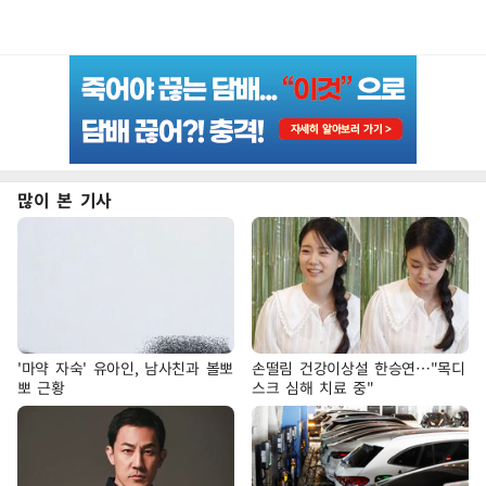
많이 본 기사
'마약 자숙' 유아인, 남사친과 볼뽀
손떨림 건강이상설 한승연…"목디
뽀 근황
스크 심해 치료 중"