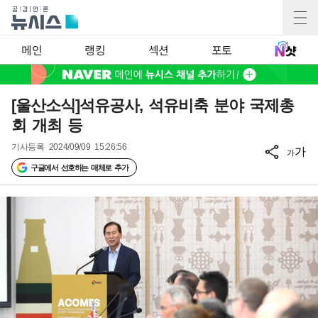
메인
랭킹
섹션
포토
[울산소식]석유공사, 석유비축 분야 국제총
회 개최 등
기사등록
2024/09/09 15:26:56
가
가
구글에서 선호하는 매체로 추가