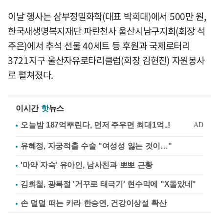
이날 행사는 삼부정밀화학(대표 박희대)에서 500만 원,
한국새생명복지재단 파란천사 울산시남구지회(회장 석
주은)에서 추석 선물 40세트 등 후원과 국제로터리
3721지구 울산자유로타리클럽(회장 김현진) 자원봉사
로 펼쳐졌다.
이시간
핫
뉴스
유혜정, 자궁적출 수술 "여성성 잃는 것이…"
'마약 자숙' 유아인, 남사친과 뽀뽀 근황
김희철, 광복절 '거꾸로 태극기' 현수막에 "X돌았네"
손 덜덜 떠는 카라 한승연, 건강이상설 확산