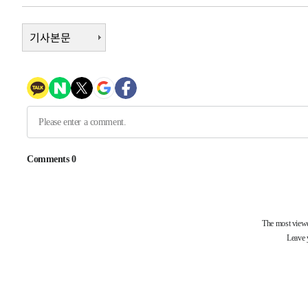
-374초 전 >
[속보]원·달러 환율, 7.7원 내린 1416.1원 마감
기사본문
-263초 전 >
[속보] 노원서 40.1도 관측…서울, 2018년 이후 첫 40도
44분 전 >
[속보]종합특검, '계엄 수용공간 확보' 신용해 前교정본부장 
1시간 전 >
외신들도 주목한 韓축구 파문…"국민적 공분에 수사 재개"
1시간 전 >
11시간 압수수색에 성접대 파문까지…'쑥대밭' 된 축구협회
1시간 전 >
[속보]규제합리화위원회 부위원장에 김태유 서울대 공대 교
후임
-25291초 전 >
이강인, 폭염 속 AT마드리드 첫 훈련…80명 식사 대접까
-22430초 전 >
미 사업체 일자리, 7월에 2.3만개 순감하고 그 전 2개월 1
하향수정 (2보)
-21878초 전 >
[속보] 미 사업체, 일자리 7월에 2.3만 개 줄어…실업률은
↓
-17741초 전 >
[속보]이 대통령 "부동산 공급 기존 사고방식 매달리지 
실천"
-16826초 전 >
이란, "오만과 '중앙 단일 루트' 합의…북쪽 인바운드·남
운드는 임시"
-8394초 전 >
"낮 기온 소폭 하락"…수도권 폭염중대경보, 폭염경보로 
-8358초 전 >
[속보]이 대통령, '호우피해' 안동·의성 관할 4개 면 특별
포
-8321초 전 >
[단독]중수청 지원 검사들, 정원 초과 시 낮은 계급 임용…
갈 수도
-6292초 전 >
낮 최고 37도 찜통더위…곳곳 소나기·강원 많은 비[내일날
-4598초 전 >
SK하이닉스, 용인·청주 팹에 54조 투자…"AI 메모리 수요