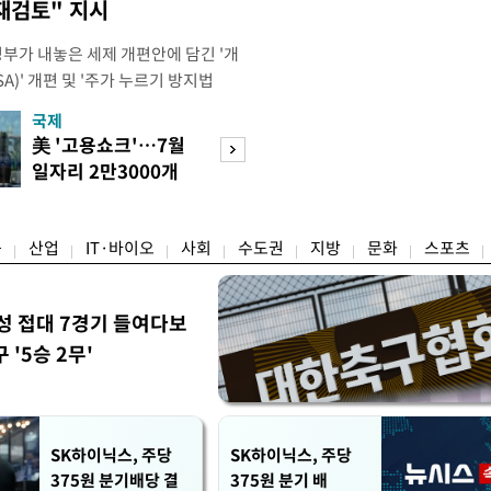
재검토" 지시
정부가 내놓은 세제 개편안에 담긴 '개
)' 개편 및 '주가 누르기 방지법
것을 지시했다. 이 대통령은 이날 참모
국제
경제
서 ISA 개편 방안 및 주가 누르기 방
美 '고용쇼크'…7월
수도권 고용 급랭
들의 반발 등에 대한 내용을 보고 받
일자리 2만3000개
전국 취업자 10명
대통령은 ISA 개편안과
감소
1명뿐
융
산업
IT·바이오
사회
수도권
지방
문화
스포츠
성 접대 7경기 들여다보
'5승 2무'
SK하이닉스, 주당
SK하이닉스, 주당
375원 분기배당 결
375원 분기 배