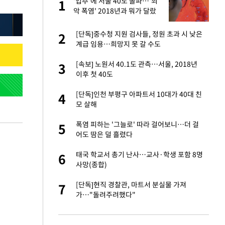
 사
'입추'에 서울 40도 돌파…'최
1
1
악 폭염' 2018년과 뭐가 달랐
나
경기 들여다보니…한
[단독]중수청 지원 검사들, 정원 초과 시 낮은
2
2
계급 임용…희망지 못 갈 수도
 분기배당 결정…3
[속보] 노원서 40.1도 관측…서울, 2018년
3
3
표
이후 첫 40도
75원 분기 배
[단독]인천 부평구 아파트서 10대가 40대 친
4
4
방안 확정"
모 살해
안…이동 용이한 장
폭염 피하는 '그늘로' 따라 걸어보니…더 걸
5
5
어도 땀은 덜 흘렸다
…"배우가 내 길 아
태국 학교서 총기 난사…교사·학생 포함 8명
6
6
사망(종합)
 밥 사줘…상대 주장
[단독]현직 경찰관, 마트서 분실물 가져
7
7
가…"돌려주려했다"