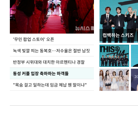
컴백하는 스키즈
지석천 뒤덮은 
'무민 팝업 스토어' 오픈
녹색 빛깔 띄는 동복호…저수율은 절반 남짓
반정부 시위대와 대치한 아르헨티나 경찰
동성 커플 입장 축하하는 하객들
"목숨 걸고 일하는데 임금 체납 웬 말이냐"