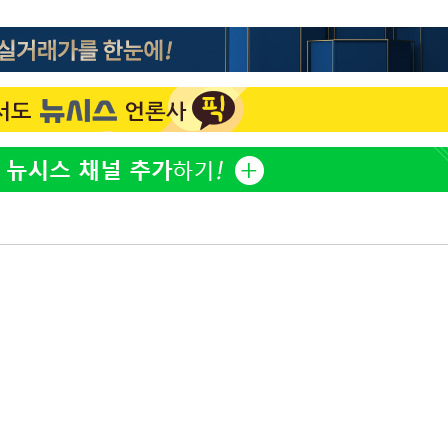
홍서범♥조갑경, 아들 불륜
1
과 후 근황…밝은 미소
'
외국인 심판 성 접대 7
2
국 축구 '5승 2무'
마쳐
SK하이닉스, 주당 375원
3
분기 중 추가 주주환원 발
[속보]SK하이닉스, 주당 3
4
기소
당…"3분기 중 주주환원 
與 황희 "버스 하우스 제
5
점도 있을 것"
수…이병태
최성원, 백혈병 두 번 투병
6
닌가 싶었다"
황정민 20년 팬 "내게도
7
틀리다 확신"