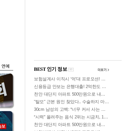
금융
…
두나무, 경찰청 '압수
 중
가상자산' 관리한다
연예