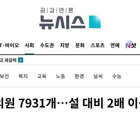
수…이병태
지(종합)
0.3만개
 4.1%로
IT·바이오
사회
수도권
지방
문화
스포츠
연예
말고 과감히
쪽 아웃바
하향
/보건
복지
교육
노동
환경
날씨
수능
재난지역 선
희망지 못
씨]
의원 7931개…설 대비 2배 
 선제 대
'
마쳐