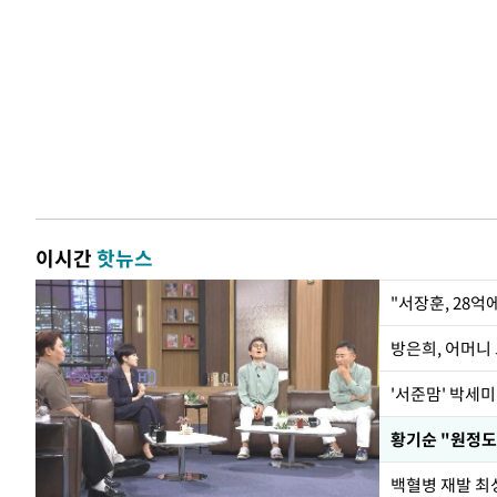
이시간
핫뉴스
"서장훈, 28억
방은희, 어머니 
'서준맘' 박세미
황기순 "원정도
백혈병 재발 최성