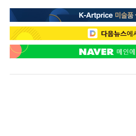
응"
-1454초 전 >
여자배구 이재영·이다영 자매, 아제르바이잔 투란VC 입단
-707초 전 >
외국인 심판 성 접대 7경기 들여다보니…한국 축구 '5승 2무
-441초 전 >
[속보]코스닥, 2.86포인트(0.36%) 내린 798.81마감
-394초 전 >
[속보]코스피, 6200선 약보합…0.60% 내린 6258.77에 
-374초 전 >
[속보]원·달러 환율, 7.7원 내린 1416.1원 마감
-263초 전 >
[속보] 노원서 40.1도 관측…서울, 2018년 이후 첫 40도
44분 전 >
[속보]종합특검, '계엄 수용공간 확보' 신용해 前교정본부장 
1시간 전 >
외신들도 주목한 韓축구 파문…"국민적 공분에 수사 재개"
1시간 전 >
11시간 압수수색에 성접대 파문까지…'쑥대밭' 된 축구협회
1시간 전 >
[속보]규제합리화위원회 부위원장에 김태유 서울대 공대 교
후임