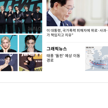
개구리밥
이 대통령, 국가폭력 피해자에 위로·사과
가 책임지고 치유"
그래픽뉴스
태풍 '돌핀' 예상 이동
경로