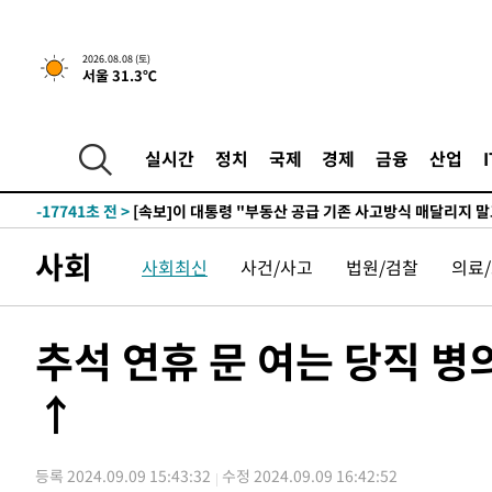
1시간 전 >
[속보]규제합리화위원회 부위원장에 김태유 서울대 공대 교
2026.08.08 (토)
서울 31.3℃
후임
-25291초 전 >
이강인, 폭염 속 AT마드리드 첫 훈련…80명 식사 대접까
-22430초 전 >
미 사업체 일자리, 7월에 2.3만개 순감하고 그 전 2개월 1
하향수정 (2보)
-21878초 전 >
[속보] 미 사업체, 일자리 7월에 2.3만 개 줄어…실업률은
실시간
정치
국제
경제
금융
산업
↓
-17741초 전 >
[속보]이 대통령 "부동산 공급 기존 사고방식 매달리지 
실천"
-16826초 전 >
이란, "오만과 '중앙 단일 루트' 합의…북쪽 인바운드·남
운드는 임시"
-8394초 전 >
"낮 기온 소폭 하락"…수도권 폭염중대경보, 폭염경보로 
사회
사회최신
사건/사고
법원/검찰
의료
-8358초 전 >
[속보]이 대통령, '호우피해' 안동·의성 관할 4개 면 특별
포
-8321초 전 >
[단독]중수청 지원 검사들, 정원 초과 시 낮은 계급 임용…
갈 수도
-6292초 전 >
낮 최고 37도 찜통더위…곳곳 소나기·강원 많은 비[내일날
추석 연휴 문 여는 당직 병
-4598초 전 >
SK하이닉스, 용인·청주 팹에 54조 투자…"AI 메모리 수요
응"
↑
-1454초 전 >
여자배구 이재영·이다영 자매, 아제르바이잔 투란VC 입단
-707초 전 >
외국인 심판 성 접대 7경기 들여다보니…한국 축구 '5승 2무
-441초 전 >
[속보]코스닥, 2.86포인트(0.36%) 내린 798.81마감
등록 2024.09.09 15:43:32
수정 2024.09.09 16:42:52
-394초 전 >
[속보]코스피, 6200선 약보합…0.60% 내린 6258.77에 