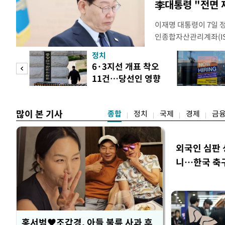
李대통령 "전면 
이재명 대통령이 7일 
인종합자산관리계좌(ISA
안'을 전면 재검토 할 
정치
들과의 상황 점검 회의에
 두
6·3지선 개표 착오
지법안을 둘러싼 투자자
11건…당선인 영향
았다. 이 자리에서 이 
 정도
없어
많이 본 기사
종합
정치
국제
경제
금
외국인 심판 
니…한국 축구 
홍서범♥조갑경, 아들 불륜 사과 후