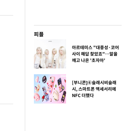
피플
아르테미스 "대중성·코어
사이 해답 찾았죠"…알을
깨고 나온 '초자아'
[부니콘]⑥슬래시비슬래
시, 스마트폰 액세서리에
NFC 더했다