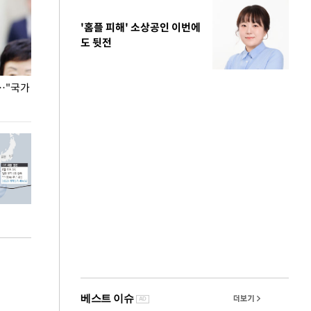
'홈플 피해' 소상공인 이번에
도 뒷전
…"국가
홈플러스, 67개 점포 가오픈… 13일 정식 개장
오세훈 서울시장,
환경 점검