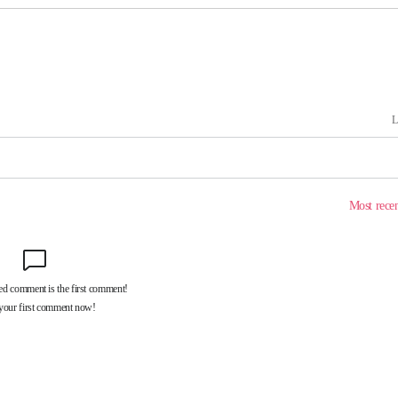
기소
수…이병태
지(종합)
0.3만개
 4.1%로
말고 과감히
쪽 아웃바
하향
재난지역 선
희망지 못
씨]
 선제 대