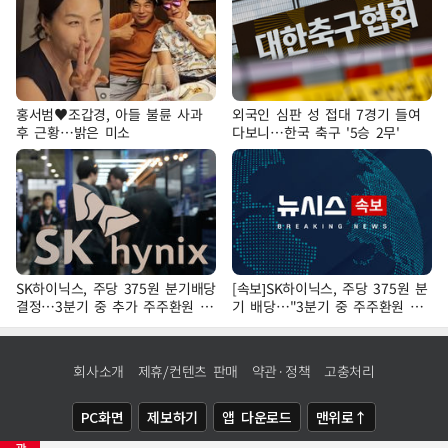
홍서범♥조갑경, 아들 불륜 사과
외국인 심판 성 접대 7경기 들여
후 근황…밝은 미소
다보니…한국 축구 '5승 2무'
SK하이닉스, 주당 375원 분기배당
[속보]SK하이닉스, 주당 375원 분
결정…3분기 중 추가 주주환원 발
기 배당…"3분기 중 주주환원 방
표
안 확정"
회사소개
제휴/컨텐츠 판매
약관·정책
고충처리
PC화면
제보하기
앱 다운로드
맨위로↑