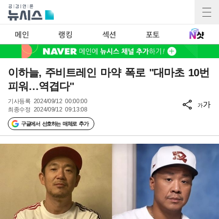
메인
랭킹
섹션
포토
이하늘, 주비트레인 마약 폭로 "대마초 10번
피워…역겹다"
기사등록
2024/09/12 00:00:00
가
가
최종수정
2024/09/12 09:13:08
구글에서 선호하는 매체로 추가