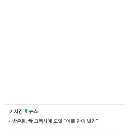
이시간
핫
뉴스
방은희, 母 고독사에 오열 "이틀 만에 발견"