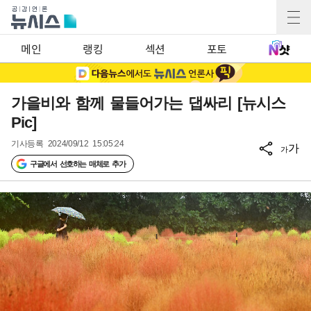
메인
랭킹
섹션
포토
가을비와 함께 물들어가는 댑싸리 [뉴시스
Pic]
기사등록
2024/09/12 15:05:24
가
가
구글에서 선호하는 매체로 추가