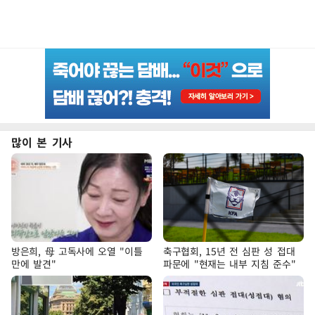
많이 본 기사
방은희, 母 고독사에 오열 "이틀
축구협회, 15년 전 심판 성 접대
만에 발견"
파문에 "현재는 내부 지침 준수"