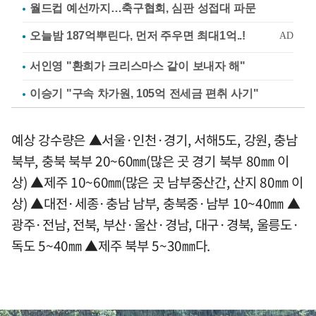
월드컵 예선까지…축구협회, 심판 성접대 파문
서인영 "환희가 크리스마스 같이 보내자 해"
이승기 "구속 차가원, 105억 전세금 편취 사기"
예상 강수량은 ▲서울·인천·경기, 서해5도, 강원, 충남
북부, 충북 북부 20~60㎜(많은 곳 경기 북부 80㎜ 이
상) ▲제주 10~60㎜(많은 곳 남부중산간, 산지 80㎜ 이
상) ▲대전·세종·충남 남부, 충북중·남부 10~40㎜ ▲
광주·전남, 전북, 부산·울산·경남, 대구·경북, 울릉도·
독도 5~40㎜ ▲제주 북부 5~30㎜다.