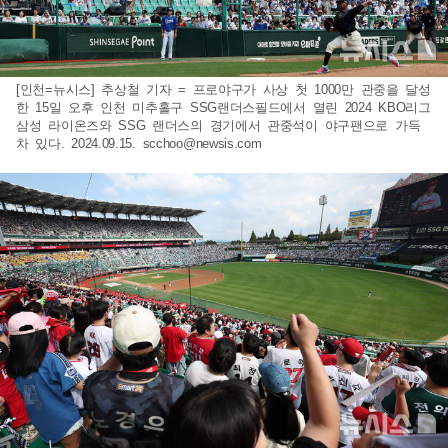
[인천=뉴시스] 추상철 기자 = 프로야구가 사상 첫 1000만 관중을 달성
한 15일 오후 인천 미추홀구 SSG랜더스필드에서 열린 2024 KBO리그
삼성 라이온즈와 SSG 랜더스의 경기에서 관중석이 야구팬으로 가득
차 있다. 2024.09.15.
scchoo@newsis.com