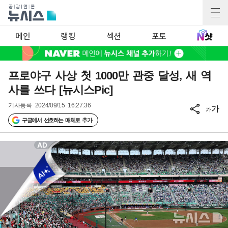
메인
랭킹
섹션
포토
프로야구 사상 첫 1000만 관중 달성, 새 역
사를 쓰다 [뉴시스Pic]
기사등록
2024/09/15 16:27:36
가
가
구글에서 선호하는 매체로 추가