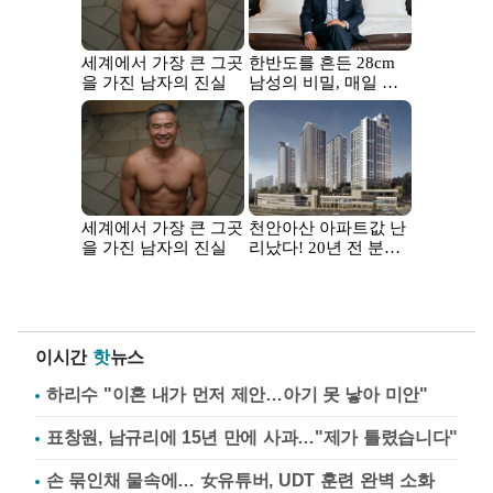
이시간
핫
뉴스
하리수 "이혼 내가 먼저 제안…아기 못 낳아 미안"
표창원, 남규리에 15년 만에 사과…"제가 틀렸습니다"
손 묶인채 물속에… 女유튜버, UDT 훈련 완벽 소화