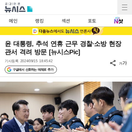
메인
랭킹
섹션
포토
윤 대통령, 추석 연휴 근무 경찰·소방 현장
관서 격려 방문 [뉴시스Pic]
기사등록
2024/09/15 18:45:42
가
가
구글에서 선호하는 매체로 추가