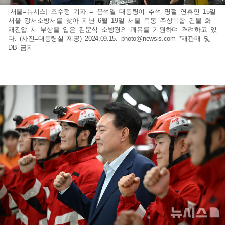
[서울=뉴시스] 조수정 기자 = 윤석열 대통령이 추석 명절 연휴인 15일
서울 강서소방서를 찾아 지난 6월 19일 서울 목동 주상복합 건물 화
재진압 시 부상을 입은 김문식 소방경의 쾌유를 기원하며 격려하고 있
다. (사진=대통령실 제공) 2024.09.15.
photo@newsis.com
*재판매 및
DB 금지