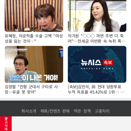
유혜정, 자궁적출 수술 고백 "여성
차가원 "○○○ 까면 주변 다 죽
성을 잃는 것이…"
어"…전세금 미반환 속 녹취 폭로
파장
김정렬 "친형 군대서 구타로 사
[속보]김민석, 與 전대 당원투표
망…유골 못 찾아"
누적 득표율 45.42%로 1위… 정
청래 44.56%
회사소개
제휴/컨텐츠 판매
약관·정책
고충처리
광
고
PC화면
제보하기
앱 다운로드
맨위로↑
삭
제