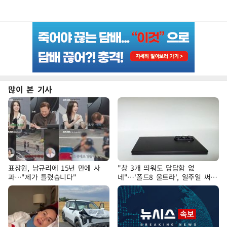
많이 본 기사
표창원, 남규리에 15년 만에 사
"창 3개 띄워도 답답함 없
과…"제가 틀렸습니다"
네"…'폴드8 울트라', 일주일 써보
니