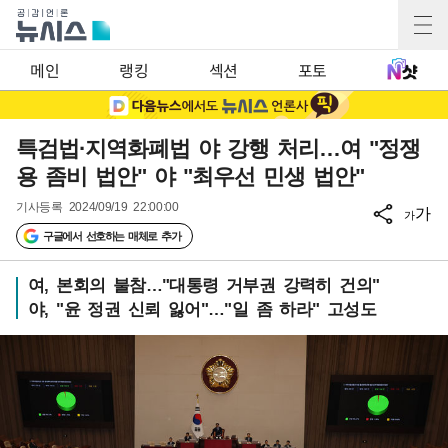
메인
랭킹
섹션
포토
특검법·지역화폐법 야 강행 처리…여 "정쟁
용 좀비 법안" 야 "최우선 민생 법안"
기사등록
2024/09/19 22:00:00
가
가
구글에서 선호하는 매체로 추가
여, 본회의 불참…"대통령 거부권 강력히 건의"
야, "윤 정권 신뢰 잃어"…"일 좀 하라" 고성도