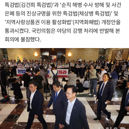
특검법(김건희 특검법)'과 '순직 해병 수사 방해 및 사건
은폐 등의 진상규명을 위한 특검법(채상병 특검법)' 및
'지역사랑상품권 이용 활성화법'(지역화폐법) 개정안을
통과시켰다. 국민의힘은 야당의 강행 처리에 반발해 본
회의에 불참했다.