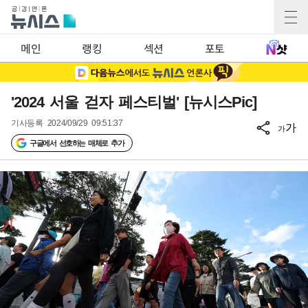
메인
랭킹
섹션
포토
'2024 서울 걷자 페스티벌' [뉴시스Pic]
기사등록
2024/09/29 09:51:37
가
가
구글에서 선호하는 매체로 추가