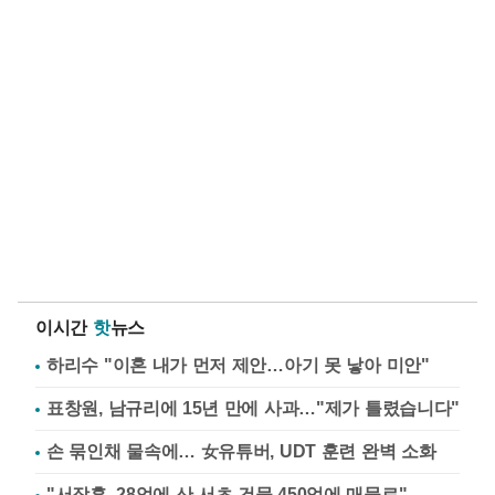
이시간
핫
뉴스
하리수 "이혼 내가 먼저 제안…아기 못 낳아 미안"
표창원, 남규리에 15년 만에 사과…"제가 틀렸습니다"
손 묶인채 물속에… 女유튜버, UDT 훈련 완벽 소화
"서장훈, 28억에 산 서초 건물 450억에 매물로"