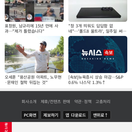
표창원, 남규리에 15년 만에 사
"창 3개 띄워도 답답함 없
과…"제가 틀렸습니다"
네"…'폴드8 울트라', 일주일 써보
니
오세훈 "용산공원 아파트, 노무현
[속보]뉴욕증시 상승 마감…S&P
·문재인 철학 뒤집는 것"
0.6% 나스닥 1.3%↑
회사소개
제휴/컨텐츠 판매
약관·정책
고충처리
PC화면
제보하기
앱 다운로드
맨위로↑
광
COPYRIGHTⓒ
NEWSIS
ALL RIGHTS RESERVED.
고
삭