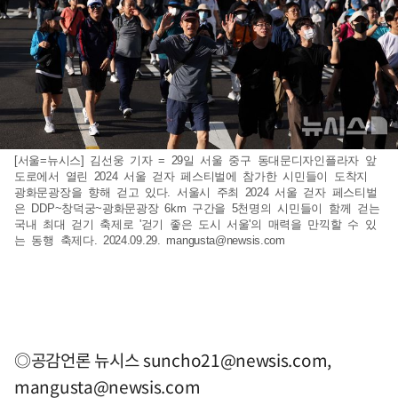
[서울=뉴시스] 김선웅 기자 = 29일 서울 중구 동대문디자인플라자 앞
도로에서 열린 2024 서울 걷자 페스티벌에 참가한 시민들이 도착지
광화문광장을 향해 걷고 있다. 서울시 주최 2024 서울 걷자 페스티벌
은 DDP~창덕궁~광화문광장 6km 구간을 5천명의 시민들이 함께 걷는
국내 최대 걷기 축제로 '걷기 좋은 도시 서울'의 매력을 만끽할 수 있
는 동행 축제다. 2024.09.29.
mangusta@newsis.com
◎공감언론 뉴시스
suncho21@newsis.com
,
mangusta@newsis.com