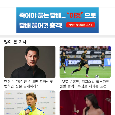
많이 본 기사
한정수 "황정민 선배만 피해…떳
LAFC 손흥민, 리그스컵 톨루카전
떳하면 신분 공개하라"
선발 출격…득점포 재가동 도전