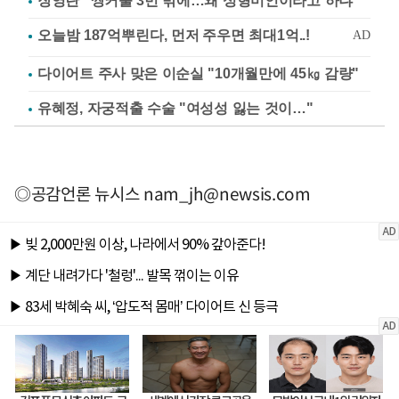
장영란 "쌍커풀 3번 밖에…왜 성형미인이라고 하냐"
다이어트 주사 맞은 이순실 "10개월만에 45㎏ 감량"
유혜정, 자궁적출 수술 "여성성 잃는 것이…"
◎공감언론 뉴시스
nam_jh@newsis.com