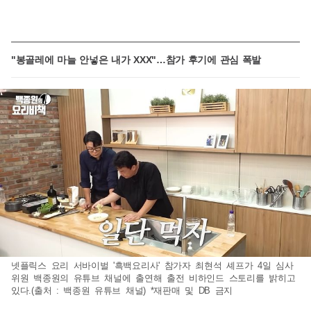
"봉골레에 마늘 안넣은 내가 XXX"…참가 후기에 관심 폭발
넷플릭스 요리 서바이벌 '흑백요리사' 참가자 최현석 셰프가 4일 심사
위원 백종원의 유튜브 채널에 출연해 출전 비하인드 스토리를 밝히고
있다.(출처 : 백종원 유튜브 채널) *재판매 및 DB 금지