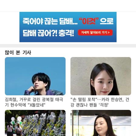
많이 본 기사
김희철, 거꾸로 걸린 광복절 태극
"손 떨림 포착"…카라 한승연, 건
기 현수막에 "X돌았네"
강 괜찮나 팬들 '걱정'