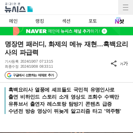
메인
랭킹
섹션
포토
명장면 패러디, 화제의 메뉴 재현…흑백요리
사의 파급력
기사등록
2024/10/07 07:13:15
가
가
최종수정
2024/10/08 08:33:11
구글에서 선호하는 매체로 추가
흑백요리사 열풍에 셰프들도 국민적 유명인사로
출연 비하인드 스토리 소개 영상도 조회수 수백만
유튜브서 출연자 레스토랑 탐방기 콘텐츠 급증
수년전 방송 영상이 뒤늦게 알고리즘 타고 '역주행'