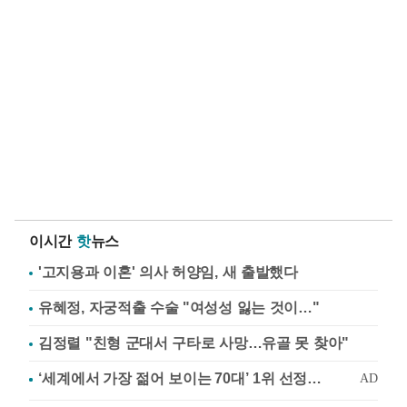
이시간
핫
뉴스
'고지용과 이혼' 의사 허양임, 새 출발했다
유혜정, 자궁적출 수술 "여성성 잃는 것이…"
김정렬 "친형 군대서 구타로 사망…유골 못 찾아"