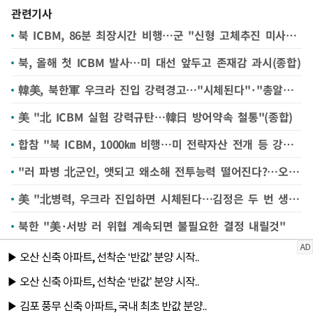
관련기사
북 ICBM, 86분 최장시간 비행…군 "신형 고체추진 미사일 가능성"(종합2보)
북, 올해 첫 ICBM 발사…미 대선 앞두고 존재감 과시(종합)
韓美, 북한軍 우크라 진입 강력경고…"시체된다"·"총알받이"(종합)
美 "北 ICBM 실험 강력규탄…韓日 방어약속 철통"(종합)
합참 "북 ICBM, 1000㎞ 비행…미 전략자산 전개 등 강력 대응"
"러 파병 北군인, 앳되고 왜소해 전투능력 떨어진다?…오만한 접근"
美 "北병력, 우크라 진입하면 시체된다…김정은 두 번 생각해야"
북한 "美·서방 러 위협 계속되면 불필요한 결정 내릴것"