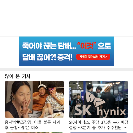
많이 본 기사
홍서범♥조갑경, 아들 불륜 사과
SK하이닉스, 주당 375원 분기배당
후 근황…밝은 미소
결정…3분기 중 추가 주주환원 발
표