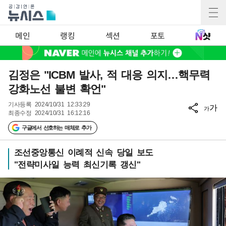
메인
랭킹
섹션
포토
김정은 "ICBM 발사, 적 대응 의지…핵무력
강화노선 불변 확언"
기사등록
2024/10/31 12:33:29
가
가
최종수정
2024/10/31 16:12:16
구글에서 선호하는 매체로 추가
조선중앙통신 이례적 신속 당일 보도
"전략미사일 능력 최신기록 갱신"