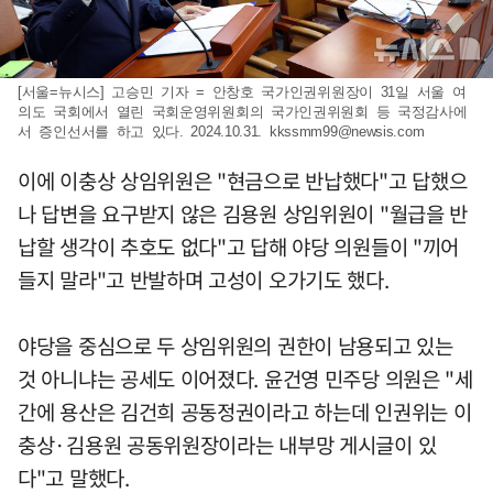
[서울=뉴시스] 고승민 기자 = 안창호 국가인권위원장이 31일 서울 여
의도 국회에서 열린 국회운영위원회의 국가인권위원회 등 국정감사에
서 증인선서를 하고 있다. 2024.10.31.
kkssmm99@newsis.com
이에 이충상 상임위원은 "현금으로 반납했다"고 답했으
나 답변을 요구받지 않은 김용원 상임위원이 "월급을 반
납할 생각이 추호도 없다"고 답해 야당 의원들이 "끼어
들지 말라"고 반발하며 고성이 오가기도 했다.
야당을 중심으로 두 상임위원의 권한이 남용되고 있는
것 아니냐는 공세도 이어졌다. 윤건영 민주당 의원은 "세
간에 용산은 김건희 공동정권이라고 하는데 인권위는 이
충상·김용원 공동위원장이라는 내부망 게시글이 있
다"고 말했다.