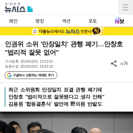
메인
랭킹
섹션
포토
인권위 소위 '만장일치' 관행 폐기…안창호
"법리적 잘못 없어"
기사등록
2024/10/31 13:52:01
가
가
최종수정
2024/10/31 16:42:16
구글에서 선호하는 매체로 추가
최근 소위원회 만장일치 표결 관행 폐기돼
안창호 "법리적으로 잘못됐다고 생각 안해"
김용원 '합동결혼식' 발언에 野의원 반발도