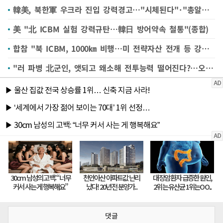
韓美, 북한軍 우크라 진입 강력경고…"시체된다"·"총알받이"(종합)
美 "北 ICBM 실험 강력규탄…韓日 방어약속 철통"(종합)
합참 "북 ICBM, 1000㎞ 비행…미 전략자산 전개 등 강력 대응"
"러 파병 北군인, 앳되고 왜소해 전투능력 떨어진다?…오만한 접근"
댓글