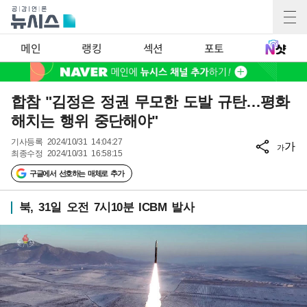
메인
랭킹
섹션
포토
합참 "김정은 정권 무모한 도발 규탄…평화
해치는 행위 중단해야"
기사등록
2024/10/31 14:04:27
가
가
최종수정
2024/10/31 16:58:15
구글에서 선호하는 매체로 추가
북, 31일 오전 7시10분 ICBM 발사