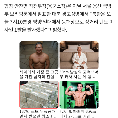
합참 안찬명 작전부장(육군소장)은 이날 서울 용산 국방
부 브리핑룸에서 발표한 대북 경고성명에서 "북한은 오
늘 7시10분경 평양 일대에서 동해상으로 장거리 탄도 미
사일 1발을 발사했다"고 밝혔다.