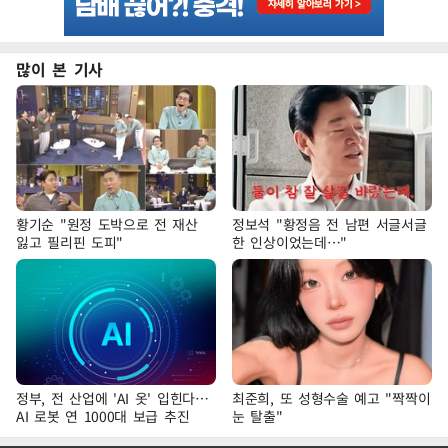
많이 본 기사
황기순 "원정 도박으로 전 재산
정보석 "황정음 전 남편 서글서글
잃고 필리핀 도피"
한 인상이었는데…"
정부, 전 산업에 'AI 옷' 입힌다…
최준희, 또 성형수술 예고 "짝짝이
AI 로봇 연 1000대 보급 추진
눈 탈출"