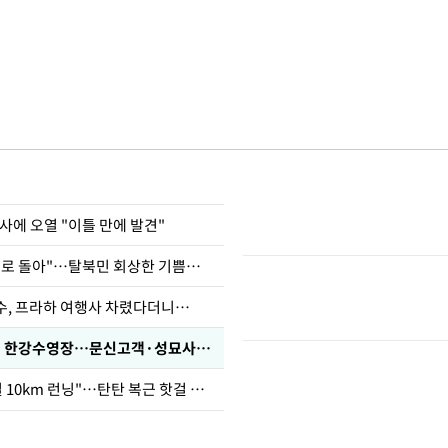
사에 오열 "이틀 만에 발견"
"바지 벗고 앞뒤로 돌아"…탈북민 회상한 기쁨조 검사
수, 프라하 여행사 차렸다더니…
'가성비 워터밤' 한강수영장…문신고객·성묘사음원 민원
46세 바다 "매일 10km 런닝"…탄탄 복근 핫걸 몸매로