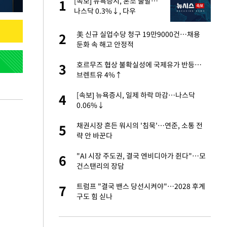
"이
[속보] 뉴욕증시, 혼조 출발…
1
1
나스닥 0.3%↓, 다우
0.14%↑
신 근황 "가볼 만하
美 신규 실업수당 청구 19만9000건…채용
2
2
둔화 속 해고 안정적
 했다"…탈북민 김
호르무즈 협상 불확실성에 국제유가 반등…
3
3
 회상
브렌트유 4%↑
 속도내는 K-제약
[속보] 뉴욕증시, 일제 하락 마감…나스닥
4
4
0.06%↓
 폴리실리콘 최저가
채권시장 흔든 워시의 '침묵'…연준, 소통 전
5
5
·수익성 개선 환
략 안 바꾼다
출발…나스닥
"AI 시장 주도권, 결국 엔비디아가 쥔다"…모
6
6
건스탠리의 장담
 같이 보내자 해"
트럼프 "결국 밴스 당선시켜야"…2028 후계
7
7
구도 힘 싣나