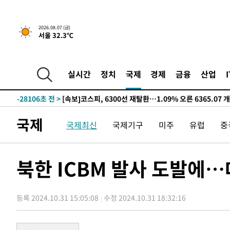
-30207초 전 >
"미 전국적 살모네라 식중독 원인은 멕시코산 할라피뇨"--
-28720초 전 >
[속보]경찰·노동부, HL만도 평택사업장 끼임 사망 관련
2026.08.07 (금)
서울 32.3℃
-28601초 전 >
[속보]합수본, '투표율 허위 입력' 중앙·서울·경기도 선관
압수수색
-28356초 전 >
[속보]원·달러 환율, 오전 9시 1423.8원
-28152초 전 >
[속보]삼성전자·SK하이닉스 동반 강보합…1%대 상승 
실시간
정치
국제
경제
금융
산업
-28138초 전 >
[속보]코스닥, 5.95포인트(0.74%) 상승한 807.62개장
-28106초 전 >
[속보]코스피, 6300선 재탈환…1.09% 오른 6365.07 
-25271초 전 >
시리아 다마스쿠스 교외에서 미니버스 폭발.. 14명 부상, 
국제
국제최신
국제기구
미주
유럽
중
태
-24569초 전 >
입추에도 극한더위…서울 낮 39도 '폭염중대경보'
-19533초 전 >
이란, 호르무즈서 "적국 목표물들"과 대치로 남부 케슘섬
례 큰 폭발음
-18248초 전 >
[속보]美, 폴리실리콘 수입 규제…파생제품 15% 관세, 1
북한 ICBM 발사 도발에…
발효
-16399초 전 >
[속보]트럼프, 美 원정출산 금지 행정명령 서명
-14099초 전 >
[속보] 뉴욕증시, 일제 하락 마감…나스닥 0.06%↓
등록 2024.10.31 15:05:08
수정 2024.10.31 18:32:16
-31783초 전 >
민주 콩고 에볼라환자 4천명 돌파, 4053명 발생 1850명
-31033초 전 >
[속보]'300억원대 사기 혐의' 차가원 대표 구속 송치
-30227초 전 >
"미 전국적 살모네라 식중독 원인은 멕시코산 할라피뇨"--