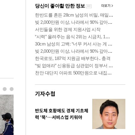
기자수첩
반도체 호황에도 경제 기초체
력 '뚝‘…서비스업 키워야