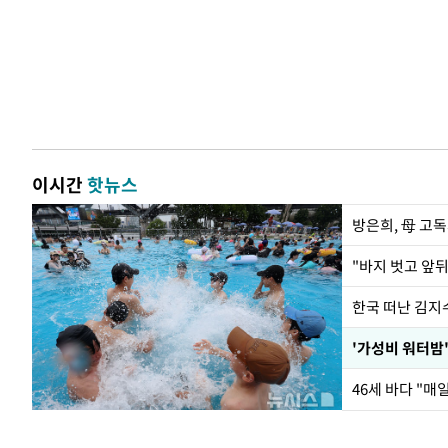
이시간
핫뉴스
방은희, 母 고독
한국 떠난 김지