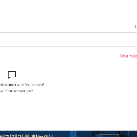
 압수수색
위 등 9곳
출발
개장
3명은 중
에서 두차
20일 후