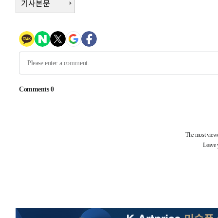
기사본문
-28740초 전 >
[속보]경찰·노동부, HL만도 평택사업장 끼임 사망 관련
-28621초 전 >
[속보]합수본, '투표율 허위 입력' 중앙·서울·경기도 선관
압수수색
-28376초 전 >
[속보]원·달러 환율, 오전 9시 1423.8원
-28172초 전 >
[속보]삼성전자·SK하이닉스 동반 강보합…1%대 상승 
-28158초 전 >
[속보]코스닥, 5.95포인트(0.74%) 상승한 807.62개장
-28126초 전 >
[속보]코스피, 6300선 재탈환…1.09% 오른 6365.07 
-25291초 전 >
시리아 다마스쿠스 교외에서 미니버스 폭발.. 14명 부상, 
태
-24589초 전 >
입추에도 극한더위…서울 낮 39도 '폭염중대경보'
-19553초 전 >
이란, 호르무즈서 "적국 목표물들"과 대치로 남부 케슘섬
례 큰 폭발음
-18268초 전 >
[속보]美, 폴리실리콘 수입 규제…파생제품 15% 관세, 1
발효
-16419초 전 >
[속보]트럼프, 美 원정출산 금지 행정명령 서명
-14119초 전 >
[속보] 뉴욕증시, 일제 하락 마감…나스닥 0.06%↓