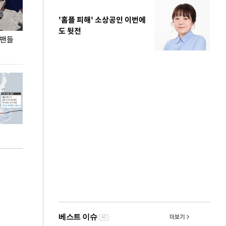
'홈플 피해' 소상공인 이번에
도 뒷전
 팬들
이 대통령, '청년 대책 속도 높여야…폭염 문제도
입추 코앞인데 전
총력 대응'