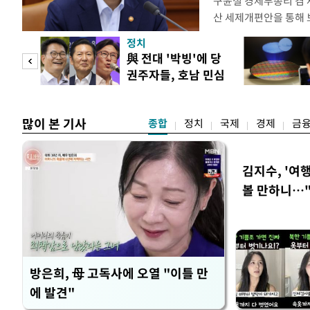
구윤철 경제부총리 겸 
산 세제개편안을 통해
지적에 대해 "사는(실거
정치
어들고 나중에 팔 때 
"사적
與 전대 '박빙'에 당
총리는 이날 오전 MBC
권주자들, 호남 민심
터뷰에서 "이게(30억원
 차
공략
많이 본 기사
종합
정치
국제
경제
금
김지수, '여행
볼 만하니…
방은희, 母 고독사에 오열 "이틀 만
에 발견"