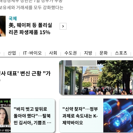
재정경제부 장관은 7일 정부가 부동
 보유세와 거래세를 모두 강화했다는
주) 30억원 이하 주택은 보유세도 줄
국제
경제
양도세도 줄어든다"고 설명했다. 구 부
美, 웨이퍼 등 폴리실
[단독]국가계약 
 라디오 '김종배의 시선집중'과의 인
리콘 파생제품 15%
제한 손본다…실
 이하 주택이) 99% 정도 된다.
관세
검토
융
산업
IT·바이오
사회
수도권
지방
문화
스포츠
사 대표' 변신 근황 "가
"
"바지 벗고 앞뒤로
"신약 찾자"…정부
돌아야 했다"…탈북
과제로 속도내는 K-
민 김서아, 기쁨조 검
제약바이오
사 수치심 회상