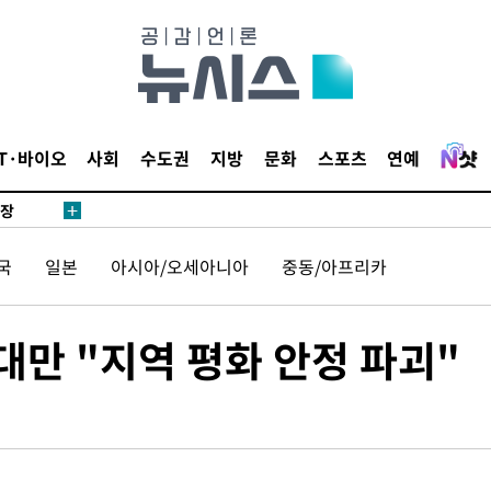
 CDC
 압수수색
위 등 9곳
출발
IT·바이오
사회
수도권
지방
문화
스포츠
연예
개장
3명은 중
국
일본
아시아/오세아니아
중동/아프리카
에서 두차
20일 후
대만 "지역 평화 안정 파괴"
 사망
 CDC