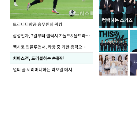
컴백하는 스키즈
입추 하루 앞둔 
트리니티항공 승무원의 워킹
폭염
삼성전자, 7일부터 갤럭시 Z 폴드8 울트라·폴드8·플립8 출시
멕시코 인플루언서, 라방 중 괴한 총격으로 사망
치바스전, 드리블하는 손흥민
멀티 골 세리머니하는 리오넬 메시