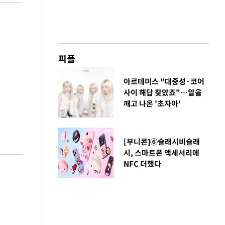
피플
아르테미스 "대중성·코어
사이 해답 찾았죠"…알을
깨고 나온 '초자아'
[부니콘]⑥슬래시비슬래
시, 스마트폰 액세서리에
NFC 더했다