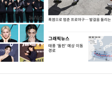
전남광주… 열화상 카메라에 담긴
폭염으로 멈춘 프로야구… 발걸음 돌리는
그래픽뉴스
태풍 '돌핀' 예상 이동
경로