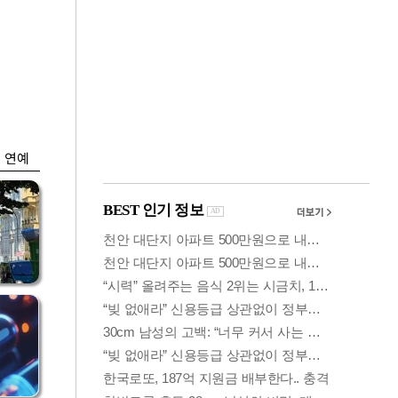
금융
입찰
코스피 6400선 회
효성
복…외인 '반도체주'
매수세
연예