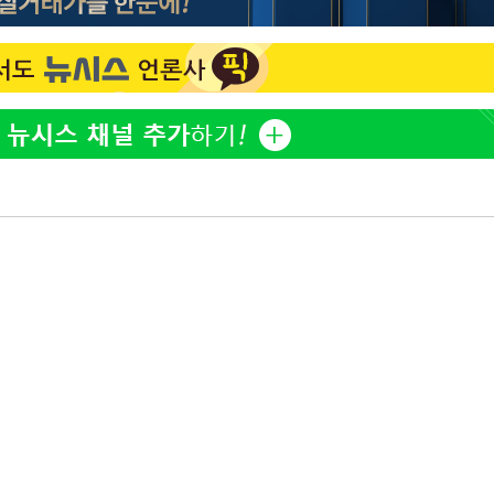
방은희, 母 고독사에 오열 
1
틀 만에 발견"
김지수, '여행사 대표' 변
2
니…"
"바지 벗고 앞뒤로 돌아야
3
서아, 기쁨조 검사 수치심
"신약 찾자"…정부 과제로
4
바이오
한화큐셀·OCI, 美 수입
5
격제 도입에…"공정 경쟁
영"
[속보] 뉴욕증시, 혼조 
6
0.3%↓, 다우 0.14%↑
서인영 "환희가 크리스마스
7
폭로