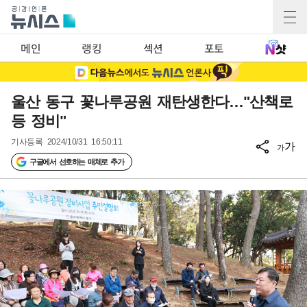
메인
랭킹
섹션
포토
울산 동구 꽃나루공원 재탄생한다…"산책로
등 정비"
기사등록
2024/10/31 16:50:11
가
가
구글에서 선호하는 매체로 추가